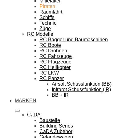
Mittelalter
Piraten
Raumfahrt
Schiffe
Technic
Züge
RC Modelle
RC Bagger und Baumaschinen
RC Boote
RC Drohnen
RC Fahrzeuge
RC Flugzeuge
RC Helikopter
RC LKW
RC Panzer
Airsoft Schussfunktion (BB)
Infrarot Schussfunktion (IR)
BB + IR
MARKEN
CaDA
Baustelle
Building Series
CaDA Zubehör
Geländewagen