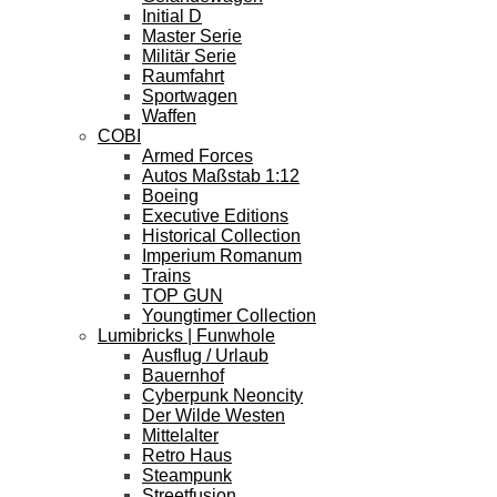
Initial D
Master Serie
Militär Serie
Raumfahrt
Sportwagen
Waffen
COBI
Armed Forces
Autos Maßstab 1:12
Boeing
Executive Editions
Historical Collection
Imperium Romanum
Trains
TOP GUN
Youngtimer Collection
Lumibricks | Funwhole
Ausflug / Urlaub
Bauernhof
Cyberpunk Neoncity
Der Wilde Westen
Mittelalter
Retro Haus
Steampunk
Streetfusion