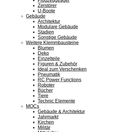
Flugzeugträger
Zerstörer
U-Boote
Gebäude
Architektur
Modulare Gebäude
Stadien
Sonstige Gebäude
Weitere Klemmbausteine
Blumen
Deko
Einzelteile
Figuren & Zubehör
Ideal zum Verschenken
Pneumatik
RC Power Functions
Roboter
Bücher
Tiere
Technic Elemente
MOCs
Gebäude & Architektur
Jahrmarkt
Kirchen
Militär