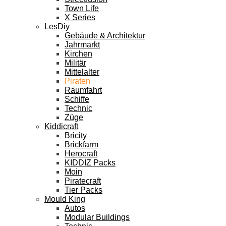
Town Life
X Series
LesDiy
Gebäude & Architektur
Jahrmarkt
Kirchen
Militär
Mittelalter
Piraten
Raumfahrt
Schiffe
Technic
Züge
Kiddicraft
Bricity
Brickfarm
Herocraft
KIDDIZ Packs
Moin
Piratecraft
Tier Packs
Mould King
Autos
Modular Buildings