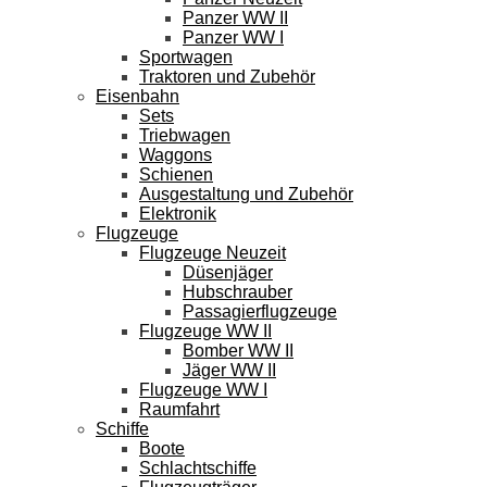
Panzer WW II
Panzer WW I
Sportwagen
Traktoren und Zubehör
Eisenbahn
Sets
Triebwagen
Waggons
Schienen
Ausgestaltung und Zubehör
Elektronik
Flugzeuge
Flugzeuge Neuzeit
Düsenjäger
Hubschrauber
Passagierflugzeuge
Flugzeuge WW II
Bomber WW II
Jäger WW II
Flugzeuge WW I
Raumfahrt
Schiffe
Boote
Schlachtschiffe