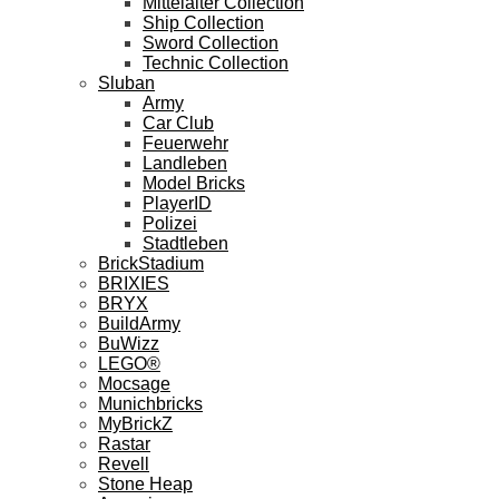
Mittelalter Collection
Ship Collection
Sword Collection
Technic Collection
Sluban
Army
Car Club
Feuerwehr
Landleben
Model Bricks
PlayerID
Polizei
Stadtleben
BrickStadium
BRIXIES
BRYX
BuildArmy
BuWizz
LEGO®
Mocsage
Munichbricks
MyBrickZ
Rastar
Revell
Stone Heap