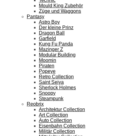
Technic
Mould King Zubehör
Züge und Waggons
Pantasy
Astro Boy
Der kleine Prinz
Dragon Ball
Garfield
Kung Fu Panda
Mazinger Z
Modular Building
Moomin
Piraten
Popeye
Retro Collection
Saint Seiya
Sherlock Holmes
Snoopy
Steampunk
Reobrix
Architektur Collection
Art Collection
Auto Collection
Eisenbahn Collection
Militär Collection