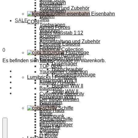
Sportwagen
Raumfahrt
Traktoren und Zubehör
Sportwagen
Eisenbahn
Waffen
Sets
SALE
COBI
Triebwagen
Armed Forces
Waggons
Autos Maßstab 1:12
Schienen
Boeing
Ausgestaltung und Zubehör
Executive Editions
Elektronik
Historical Collection
0
Flugzeuge
Imperium Romanum
Flugzeuge Neuzeit
Es befinden sich keine Produkte im Warenkorb.
Trains
Düsenjäger
TOP GUN
Hubschrauber
Youngtimer Collection
Passagierflugzeuge
Lumibricks | Funwhole
Flugzeuge WW II
Ausflug / Urlaub
Bomber WW II
Bauernhof
Jäger WW II
Cyberpunk Neoncity
Flugzeuge WW I
Der Wilde Westen
Raumfahrt
Mittelalter
Schiffe
Retro Haus
Boote
Steampunk
Schlachtschiffe
Streetfusion
Flugzeugträger
Town Life
Zerstörer
X Series
U-Boote