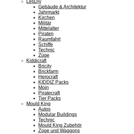
LesDiy
Gebäude & Architektur
Jahrmarkt
Kirchen
Militär
Mittelalter
Piraten
Raumfahrt
Schiffe
Technic
Züge
Kiddicraft
Bricity
Brickfarm
Herocraft
KIDDIZ Packs
Moin
Piratecraft
Tier Packs
Mould King
Autos
Modular Buildings
Technic
Mould King Zubehör
Züge und Waggons