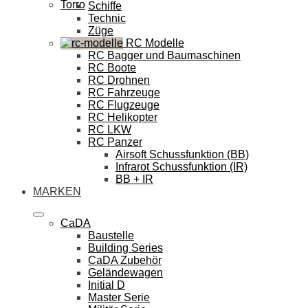
Torro
Schiffe
Technic
Züge
RC Modelle
RC Bagger und Baumaschinen
RC Boote
RC Drohnen
RC Fahrzeuge
RC Flugzeuge
RC Helikopter
RC LKW
RC Panzer
Airsoft Schussfunktion (BB)
Infrarot Schussfunktion (IR)
BB + IR
MARKEN
CaDA
Baustelle
Building Series
CaDA Zubehör
Geländewagen
Initial D
Master Serie