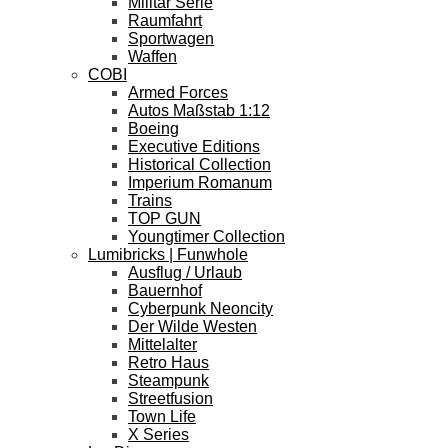
Militär Serie
Raumfahrt
Sportwagen
Waffen
COBI
Armed Forces
Autos Maßstab 1:12
Boeing
Executive Editions
Historical Collection
Imperium Romanum
Trains
TOP GUN
Youngtimer Collection
Lumibricks | Funwhole
Ausflug / Urlaub
Bauernhof
Cyberpunk Neoncity
Der Wilde Westen
Mittelalter
Retro Haus
Steampunk
Streetfusion
Town Life
X Series