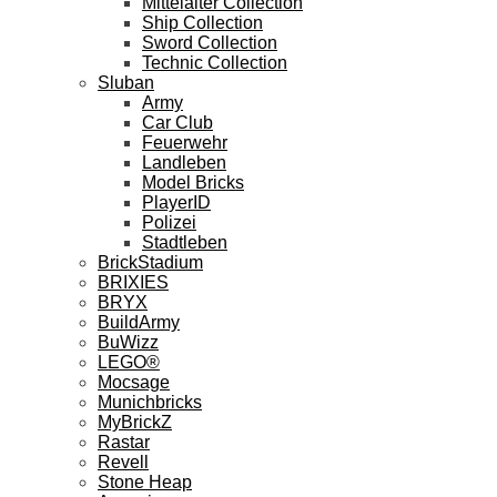
Mittelalter Collection
Ship Collection
Sword Collection
Technic Collection
Sluban
Army
Car Club
Feuerwehr
Landleben
Model Bricks
PlayerID
Polizei
Stadtleben
BrickStadium
BRIXIES
BRYX
BuildArmy
BuWizz
LEGO®
Mocsage
Munichbricks
MyBrickZ
Rastar
Revell
Stone Heap