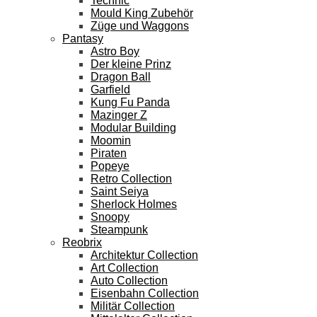
Technic
Mould King Zubehör
Züge und Waggons
Pantasy
Astro Boy
Der kleine Prinz
Dragon Ball
Garfield
Kung Fu Panda
Mazinger Z
Modular Building
Moomin
Piraten
Popeye
Retro Collection
Saint Seiya
Sherlock Holmes
Snoopy
Steampunk
Reobrix
Architektur Collection
Art Collection
Auto Collection
Eisenbahn Collection
Militär Collection