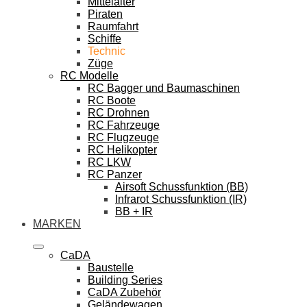
Mittelalter
Piraten
Raumfahrt
Schiffe
Technic
Züge
RC Modelle
RC Bagger und Baumaschinen
RC Boote
RC Drohnen
RC Fahrzeuge
RC Flugzeuge
RC Helikopter
RC LKW
RC Panzer
Airsoft Schussfunktion (BB)
Infrarot Schussfunktion (IR)
BB + IR
MARKEN
CaDA
Baustelle
Building Series
CaDA Zubehör
Geländewagen