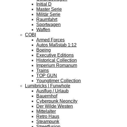
Initial D
Master Serie
Militär Serie
Raumfahrt
Sportwagen
Waffen
COBI
Armed Forces
Autos Maßstab 1:12
Boeing
Executive Editions
Historical Collection
Imperium Romanum
Trains
TOP GUN
Youngtimer Collection
Lumibricks | Funwhole
Ausflug / Urlaub
Bauernhof
Cyberpunk Neoncity
Der Wilde Westen
Mittelalter
Retro Haus
Steampunk
Streetfusion