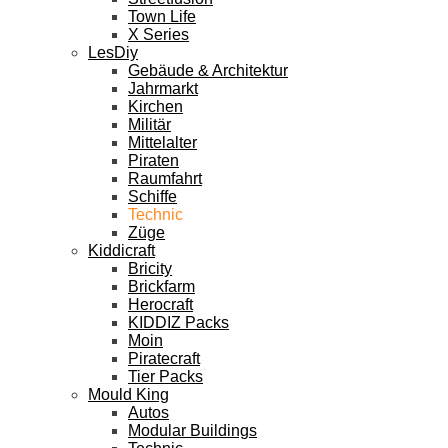
Town Life
X Series
LesDiy
Gebäude & Architektur
Jahrmarkt
Kirchen
Militär
Mittelalter
Piraten
Raumfahrt
Schiffe
Technic
Züge
Kiddicraft
Bricity
Brickfarm
Herocraft
KIDDIZ Packs
Moin
Piratecraft
Tier Packs
Mould King
Autos
Modular Buildings