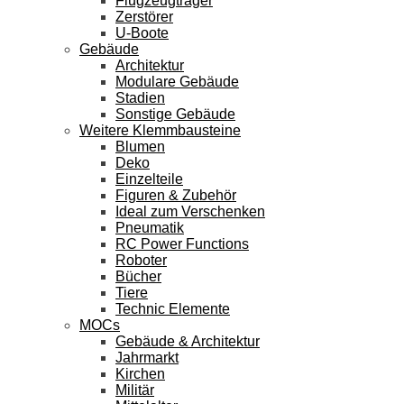
Flugzeugträger
Zerstörer
U-Boote
Gebäude
Architektur
Modulare Gebäude
Stadien
Sonstige Gebäude
Weitere Klemmbausteine
Blumen
Deko
Einzelteile
Figuren & Zubehör
Ideal zum Verschenken
Pneumatik
RC Power Functions
Roboter
Bücher
Tiere
Technic Elemente
MOCs
Gebäude & Architektur
Jahrmarkt
Kirchen
Militär