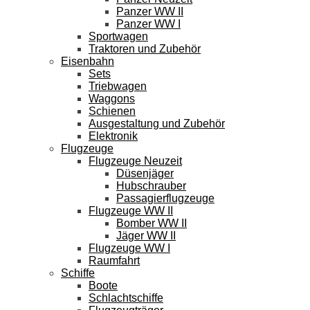
Panzer WW II
Panzer WW I
Sportwagen
Traktoren und Zubehör
Eisenbahn
Sets
Triebwagen
Waggons
Schienen
Ausgestaltung und Zubehör
Elektronik
Flugzeuge
Flugzeuge Neuzeit
Düsenjäger
Hubschrauber
Passagierflugzeuge
Flugzeuge WW II
Bomber WW II
Jäger WW II
Flugzeuge WW I
Raumfahrt
Schiffe
Boote
Schlachtschiffe