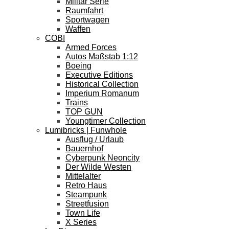
Militär Serie
Raumfahrt
Sportwagen
Waffen
COBI
Armed Forces
Autos Maßstab 1:12
Boeing
Executive Editions
Historical Collection
Imperium Romanum
Trains
TOP GUN
Youngtimer Collection
Lumibricks | Funwhole
Ausflug / Urlaub
Bauernhof
Cyberpunk Neoncity
Der Wilde Westen
Mittelalter
Retro Haus
Steampunk
Streetfusion
Town Life
X Series