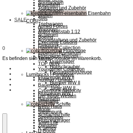
Sportwagen
Raumfahrt
Traktoren und Zubehör
Sportwagen
Eisenbahn
Waffen
Sets
SALE
COBI
Triebwagen
Armed Forces
Waggons
Autos Maßstab 1:12
Schienen
Boeing
Ausgestaltung und Zubehör
Executive Editions
Elektronik
Historical Collection
0
Flugzeuge
Imperium Romanum
Flugzeuge Neuzeit
Es befinden sich keine Produkte im Warenkorb.
Trains
Düsenjäger
TOP GUN
Hubschrauber
Youngtimer Collection
Passagierflugzeuge
Lumibricks | Funwhole
Flugzeuge WW II
Ausflug / Urlaub
Bomber WW II
Bauernhof
Jäger WW II
Cyberpunk Neoncity
Flugzeuge WW I
Der Wilde Westen
Raumfahrt
Mittelalter
Schiffe
Retro Haus
Boote
Steampunk
Schlachtschiffe
Streetfusion
Flugzeugträger
Town Life
Zerstörer
X Series
U-Boote