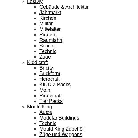
LesDiy
Gebäude & Architektur
Jahrmarkt
Kirchen
Militär
Mittelalter
Piraten
Raumfahrt
Schiffe
Technic
Züge
Kiddicraft
Bricity
Brickfarm
Herocraft
KIDDIZ Packs
Moin
Piratecraft
Tier Packs
Mould King
Autos
Modular Buildings
Technic
Mould King Zubehör
Züge und Waggons