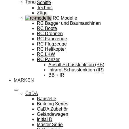
Torro
Schiffe
Technic
Züge
RC Modelle
RC Bagger und Baumaschinen
RC Boote
RC Drohnen
RC Fahrzeuge
RC Flugzeuge
RC Helikopter
RC LKW
RC Panzer
Airsoft Schussfunktion (BB)
Infrarot Schussfunktion (IR)
BB + IR
MARKEN
CaDA
Baustelle
Building Series
CaDA Zubehör
Geländewagen
Initial D
Master Serie