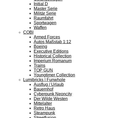
Initial D
Master Serie
Militär Serie
Raumfahrt
Sportwagen
Waffen
COBI
Armed Forces
Autos Maßstab 1:12
Boeing
Executive Editions
Historical Collection
Imperium Romanum
Trains
TOP GUN
Youngtimer Collection
Lumibricks | Funwhole
Ausflug / Urlaub
Bauernhof
Cyberpunk Neoncity
Der Wilde Westen
Mittelalter
Retro Haus
Steampunk
Streetfusion