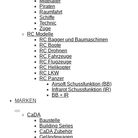
Mittelalter
Piraten
Raumfahrt
Schiffe
Technic
Züge
RC Modelle
RC Bagger und Baumaschinen
RC Boote
RC Drohnen
RC Fahrzeuge
RC Flugzeuge
RC Helikopter
RC LKW
RC Panzer
Airsoft Schussfunktion (BB)
Infrarot Schussfunktion (IR)
BB + IR
MARKEN
CaDA
Baustelle
Building Series
CaDA Zubehör
Geländewagen