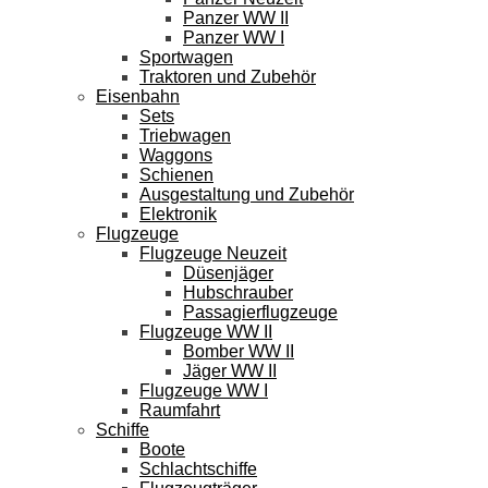
Panzer WW II
Panzer WW I
Sportwagen
Traktoren und Zubehör
Eisenbahn
Sets
Triebwagen
Waggons
Schienen
Ausgestaltung und Zubehör
Elektronik
Flugzeuge
Flugzeuge Neuzeit
Düsenjäger
Hubschrauber
Passagierflugzeuge
Flugzeuge WW II
Bomber WW II
Jäger WW II
Flugzeuge WW I
Raumfahrt
Schiffe
Boote
Schlachtschiffe