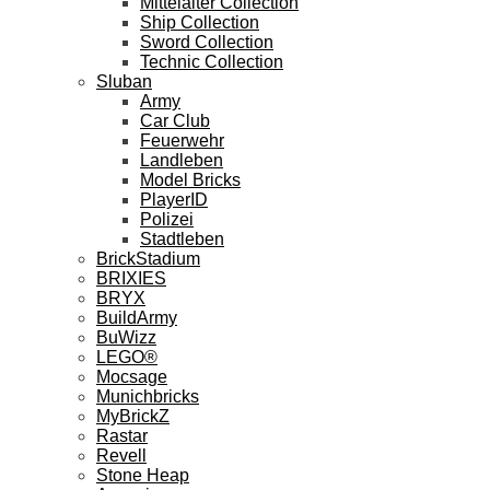
Mittelalter Collection
Ship Collection
Sword Collection
Technic Collection
Sluban
Army
Car Club
Feuerwehr
Landleben
Model Bricks
PlayerID
Polizei
Stadtleben
BrickStadium
BRIXIES
BRYX
BuildArmy
BuWizz
LEGO®
Mocsage
Munichbricks
MyBrickZ
Rastar
Revell
Stone Heap