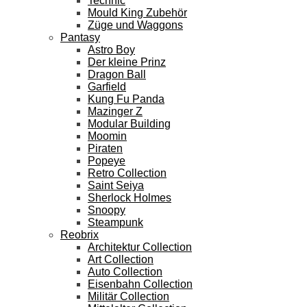
Technic
Mould King Zubehör
Züge und Waggons
Pantasy
Astro Boy
Der kleine Prinz
Dragon Ball
Garfield
Kung Fu Panda
Mazinger Z
Modular Building
Moomin
Piraten
Popeye
Retro Collection
Saint Seiya
Sherlock Holmes
Snoopy
Steampunk
Reobrix
Architektur Collection
Art Collection
Auto Collection
Eisenbahn Collection
Militär Collection