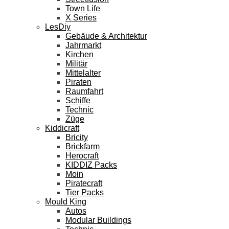
Town Life
X Series
LesDiy
Gebäude & Architektur
Jahrmarkt
Kirchen
Militär
Mittelalter
Piraten
Raumfahrt
Schiffe
Technic
Züge
Kiddicraft
Bricity
Brickfarm
Herocraft
KIDDIZ Packs
Moin
Piratecraft
Tier Packs
Mould King
Autos
Modular Buildings