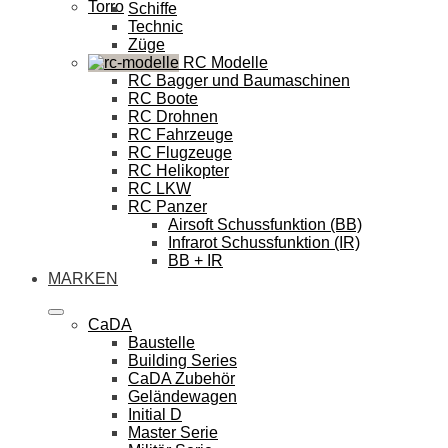
Torro
Schiffe
Technic
Züge
RC Modelle
RC Bagger und Baumaschinen
RC Boote
RC Drohnen
RC Fahrzeuge
RC Flugzeuge
RC Helikopter
RC LKW
RC Panzer
Airsoft Schussfunktion (BB)
Infrarot Schussfunktion (IR)
BB + IR
MARKEN
CaDA
Baustelle
Building Series
CaDA Zubehör
Geländewagen
Initial D
Master Serie