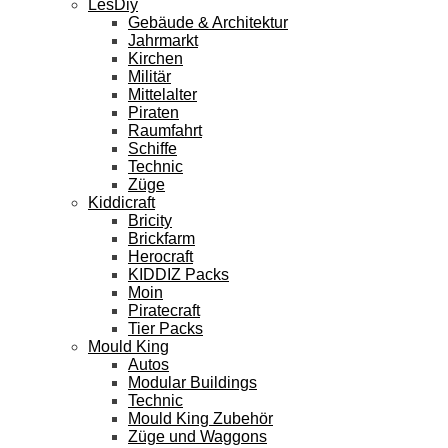
LesDiy
Gebäude & Architektur
Jahrmarkt
Kirchen
Militär
Mittelalter
Piraten
Raumfahrt
Schiffe
Technic
Züge
Kiddicraft
Bricity
Brickfarm
Herocraft
KIDDIZ Packs
Moin
Piratecraft
Tier Packs
Mould King
Autos
Modular Buildings
Technic
Mould King Zubehör
Züge und Waggons