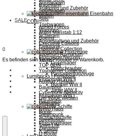
Sportwagen
Raumfahrt
Traktoren und Zubehör
Sportwagen
Eisenbahn
Waffen
Sets
SALE
COBI
Triebwagen
Armed Forces
Waggons
Autos Maßstab 1:12
Schienen
Boeing
Ausgestaltung und Zubehör
Executive Editions
Elektronik
Historical Collection
0
Flugzeuge
Imperium Romanum
Flugzeuge Neuzeit
Es befinden sich keine Produkte im Warenkorb.
Trains
Düsenjäger
TOP GUN
Hubschrauber
Youngtimer Collection
Passagierflugzeuge
Lumibricks | Funwhole
Flugzeuge WW II
Ausflug / Urlaub
Bomber WW II
Bauernhof
Jäger WW II
Cyberpunk Neoncity
Flugzeuge WW I
Der Wilde Westen
Raumfahrt
Mittelalter
Schiffe
Retro Haus
Boote
Steampunk
Schlachtschiffe
Streetfusion
Flugzeugträger
Town Life
Zerstörer
X Series
U-Boote