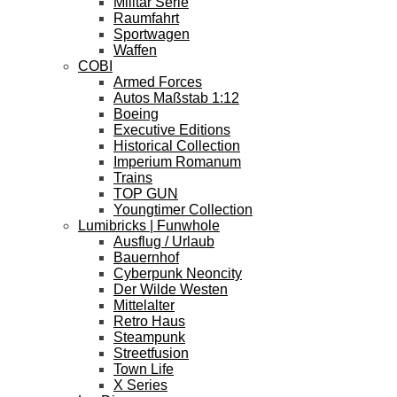
Militär Serie
Raumfahrt
Sportwagen
Waffen
COBI
Armed Forces
Autos Maßstab 1:12
Boeing
Executive Editions
Historical Collection
Imperium Romanum
Trains
TOP GUN
Youngtimer Collection
Lumibricks | Funwhole
Ausflug / Urlaub
Bauernhof
Cyberpunk Neoncity
Der Wilde Westen
Mittelalter
Retro Haus
Steampunk
Streetfusion
Town Life
X Series