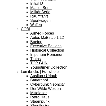
Initial D
Master Serie
Militär Serie
Raumfahrt
Sportwagen
Waffen
COBI
Armed Forces
Autos Maßstab 1:12
Boeing
Executive Editions
Historical Collection
Imperium Romanum
Trains
TOP GUN
Youngtimer Collection
Lumibricks | Funwhole
Ausflug / Urlaub
Bauernhof
Cyberpunk Neoncity
Der Wilde Westen
Mittelalter
Retro Haus
Steampunk
Streetfusion