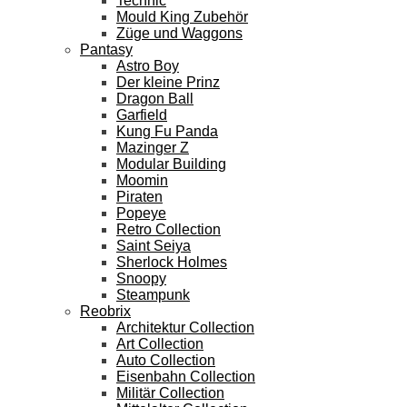
Technic
Mould King Zubehör
Züge und Waggons
Pantasy
Astro Boy
Der kleine Prinz
Dragon Ball
Garfield
Kung Fu Panda
Mazinger Z
Modular Building
Moomin
Piraten
Popeye
Retro Collection
Saint Seiya
Sherlock Holmes
Snoopy
Steampunk
Reobrix
Architektur Collection
Art Collection
Auto Collection
Eisenbahn Collection
Militär Collection