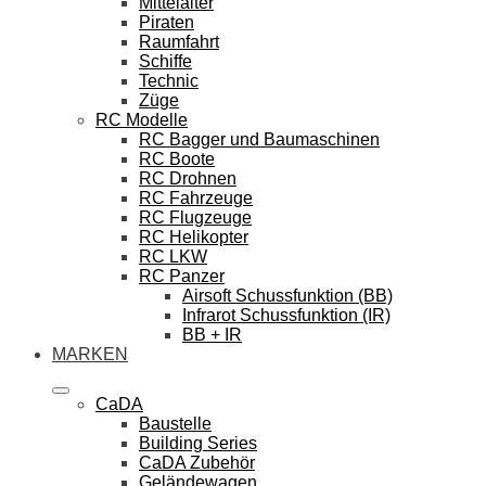
Mittelalter
Piraten
Raumfahrt
Schiffe
Technic
Züge
RC Modelle
RC Bagger und Baumaschinen
RC Boote
RC Drohnen
RC Fahrzeuge
RC Flugzeuge
RC Helikopter
RC LKW
RC Panzer
Airsoft Schussfunktion (BB)
Infrarot Schussfunktion (IR)
BB + IR
MARKEN
CaDA
Baustelle
Building Series
CaDA Zubehör
Geländewagen