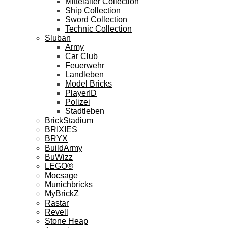
Mittelalter Collection
Ship Collection
Sword Collection
Technic Collection
Sluban
Army
Car Club
Feuerwehr
Landleben
Model Bricks
PlayerID
Polizei
Stadtleben
BrickStadium
BRIXIES
BRYX
BuildArmy
BuWizz
LEGO®
Mocsage
Munichbricks
MyBrickZ
Rastar
Revell
Stone Heap