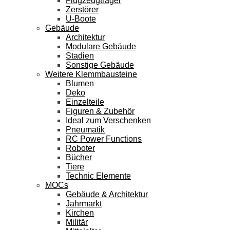
Flugzeugträger
Zerstörer
U-Boote
Gebäude
Architektur
Modulare Gebäude
Stadien
Sonstige Gebäude
Weitere Klemmbausteine
Blumen
Deko
Einzelteile
Figuren & Zubehör
Ideal zum Verschenken
Pneumatik
RC Power Functions
Roboter
Bücher
Tiere
Technic Elemente
MOCs
Gebäude & Architektur
Jahrmarkt
Kirchen
Militär