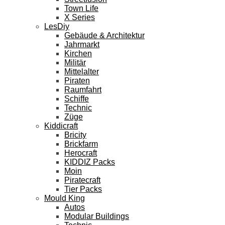
Town Life
X Series
LesDiy
Gebäude & Architektur
Jahrmarkt
Kirchen
Militär
Mittelalter
Piraten
Raumfahrt
Schiffe
Technic
Züge
Kiddicraft
Bricity
Brickfarm
Herocraft
KIDDIZ Packs
Moin
Piratecraft
Tier Packs
Mould King
Autos
Modular Buildings