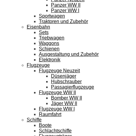
Panzer WW II
Panzer WW I
Sportwagen
Traktoren und Zubehör
Eisenbahn
Sets
Triebwagen
Waggons
Schienen
Ausgestaltung und Zubehör
Elektronik
Flugzeuge
Flugzeuge Neuzeit
Düsenjäger
Hubschrauber
Passagierflugzeuge
Flugzeuge WW II
Bomber WW II
Jäger WW II
Flugzeuge WW I
Raumfahrt
Schiffe
Boote
Schlachtschiffe