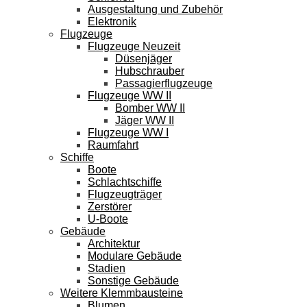
Ausgestaltung und Zubehör
Elektronik
Flugzeuge
Flugzeuge Neuzeit
Düsenjäger
Hubschrauber
Passagierflugzeuge
Flugzeuge WW II
Bomber WW II
Jäger WW II
Flugzeuge WW I
Raumfahrt
Schiffe
Boote
Schlachtschiffe
Flugzeugträger
Zerstörer
U-Boote
Gebäude
Architektur
Modulare Gebäude
Stadien
Sonstige Gebäude
Weitere Klemmbausteine
Blumen