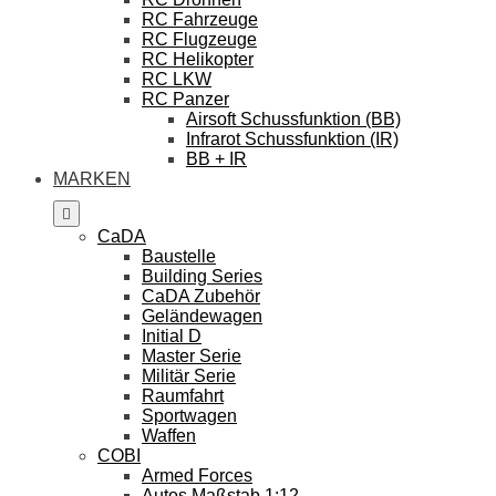
RC Fahrzeuge
RC Flugzeuge
RC Helikopter
RC LKW
RC Panzer
Airsoft Schussfunktion (BB)
Infrarot Schussfunktion (IR)
BB + IR
MARKEN
CaDA
Baustelle
Building Series
CaDA Zubehör
Geländewagen
Initial D
Master Serie
Militär Serie
Raumfahrt
Sportwagen
Waffen
COBI
Armed Forces
Autos Maßstab 1:12