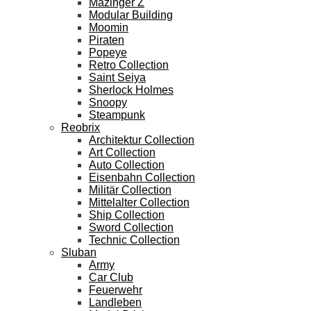
Mazinger Z
Modular Building
Moomin
Piraten
Popeye
Retro Collection
Saint Seiya
Sherlock Holmes
Snoopy
Steampunk
Reobrix
Architektur Collection
Art Collection
Auto Collection
Eisenbahn Collection
Militär Collection
Mittelalter Collection
Ship Collection
Sword Collection
Technic Collection
Sluban
Army
Car Club
Feuerwehr
Landleben