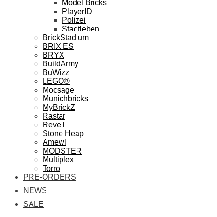
Model Bricks
PlayerID
Polizei
Stadtleben
BrickStadium
BRIXIES
BRYX
BuildArmy
BuWizz
LEGO®
Mocsage
Munichbricks
MyBrickZ
Rastar
Revell
Stone Heap
Amewi
MODSTER
Multiplex
Torro
PRE-ORDERS
NEWS
SALE