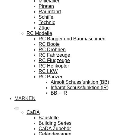
Mittelalter
Piraten
Raumfahrt
Schiffe
Technic
Züge
RC Modelle
RC Bagger und Baumaschinen
RC Boote
RC Drohnen
RC Fahrzeuge
RC Flugzeuge
RC Helikopter
RC LKW
RC Panzer
Airsoft Schussfunktion (BB)
Infrarot Schussfunktion (IR)
BB + IR
MARKEN
CaDA
Baustelle
Building Series
CaDA Zubehör
Geländewagen