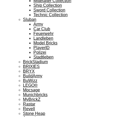
Mittelalter Collection
Ship Collection
Sword Collection
Technic Collection
Sluban
Army
Car Club
Feuerwehr
Landleben
Model Bricks
PlayerID
Polizei
Stadtleben
BrickStadium
BRIXIES
BRYX
BuildArmy
BuWizz
LEGO®
Mocsage
Munichbricks
MyBrickZ
Rastar
Revell
Stone Heap