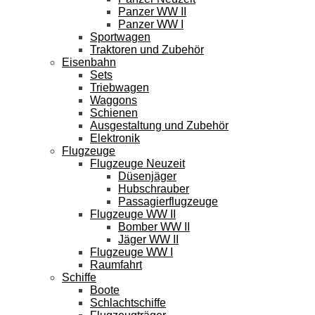
Panzer WW II
Panzer WW I
Sportwagen
Traktoren und Zubehör
Eisenbahn
Sets
Triebwagen
Waggons
Schienen
Ausgestaltung und Zubehör
Elektronik
Flugzeuge
Flugzeuge Neuzeit
Düsenjäger
Hubschrauber
Passagierflugzeuge
Flugzeuge WW II
Bomber WW II
Jäger WW II
Flugzeuge WW I
Raumfahrt
Schiffe
Boote
Schlachtschiffe