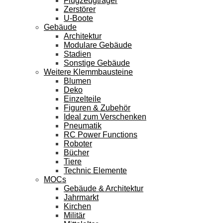
Flugzeugträger
Zerstörer
U-Boote
Gebäude
Architektur
Modulare Gebäude
Stadien
Sonstige Gebäude
Weitere Klemmbausteine
Blumen
Deko
Einzelteile
Figuren & Zubehör
Ideal zum Verschenken
Pneumatik
RC Power Functions
Roboter
Bücher
Tiere
Technic Elemente
MOCs
Gebäude & Architektur
Jahrmarkt
Kirchen
Militär