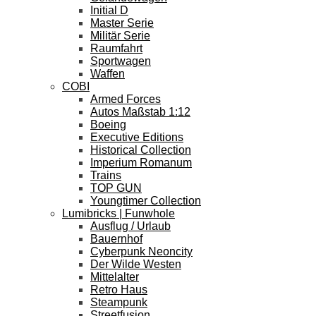
Initial D
Master Serie
Militär Serie
Raumfahrt
Sportwagen
Waffen
COBI
Armed Forces
Autos Maßstab 1:12
Boeing
Executive Editions
Historical Collection
Imperium Romanum
Trains
TOP GUN
Youngtimer Collection
Lumibricks | Funwhole
Ausflug / Urlaub
Bauernhof
Cyberpunk Neoncity
Der Wilde Westen
Mittelalter
Retro Haus
Steampunk
Streetfusion