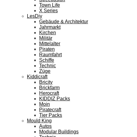
Town Life
X Series
LesDiy
Gebäude & Architektur
Jahrmarkt
Kirchen
Militär
Mittelalter
Piraten
Raumfahrt
Schiffe
Technic
Züge
Kiddicraft
Bricity
Brickfarm
Herocraft
KIDDIZ Packs
Moin
Piratecraft
Tier Packs
Mould King
Autos
Modular Buildings