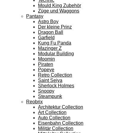
Technic
Mould King Zubehör
Züge und Waggons
Pantasy
Astro Boy
Der kleine Prinz
Dragon Ball
Garfield
Kung Fu Panda
Mazinger Z
Modular Building
Moomin
Piraten
Popeye
Retro Collection
Saint Seiya
Sherlock Holmes
Snoopy
Steampunk
Reobrix
Architektur Collection
Art Collection
Auto Collection
Eisenbahn Collection
Militär Collection