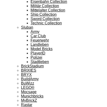
Eisenbahn Collection
Militär Collection
Mittelalter Collection
Ship Collection
Sword Collection
Technic Collection
Sluban
Army
Car Club
Feuerwehr
Landleben
Model Bricks
PlayerID
Polizei
Stadtleben
BrickStadium
BRIXIES
BRYX
BuildArmy
BuWizz
LEGO®
Mocsage
Munichbricks
MyBrickZ
Rastar