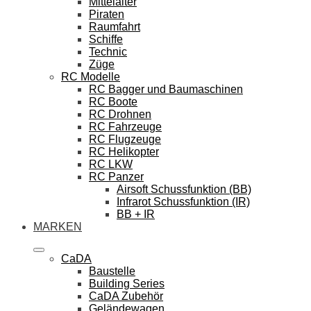
Mittelalter
Piraten
Raumfahrt
Schiffe
Technic
Züge
RC Modelle
RC Bagger und Baumaschinen
RC Boote
RC Drohnen
RC Fahrzeuge
RC Flugzeuge
RC Helikopter
RC LKW
RC Panzer
Airsoft Schussfunktion (BB)
Infrarot Schussfunktion (IR)
BB + IR
MARKEN
CaDA
Baustelle
Building Series
CaDA Zubehör
Geländewagen