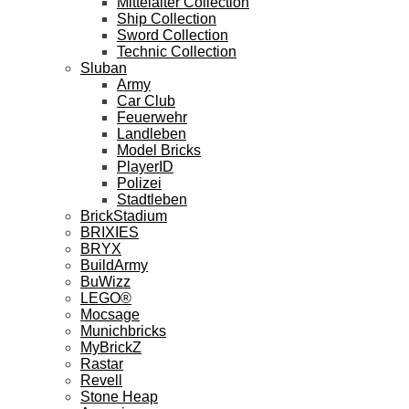
Mittelalter Collection
Ship Collection
Sword Collection
Technic Collection
Sluban
Army
Car Club
Feuerwehr
Landleben
Model Bricks
PlayerID
Polizei
Stadtleben
BrickStadium
BRIXIES
BRYX
BuildArmy
BuWizz
LEGO®
Mocsage
Munichbricks
MyBrickZ
Rastar
Revell
Stone Heap