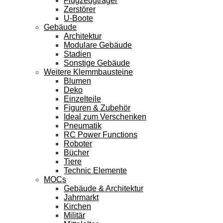
Flugzeugträger
Zerstörer
U-Boote
Gebäude
Architektur
Modulare Gebäude
Stadien
Sonstige Gebäude
Weitere Klemmbausteine
Blumen
Deko
Einzelteile
Figuren & Zubehör
Ideal zum Verschenken
Pneumatik
RC Power Functions
Roboter
Bücher
Tiere
Technic Elemente
MOCs
Gebäude & Architektur
Jahrmarkt
Kirchen
Militär