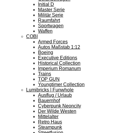
Initial D
Master Serie
Militär Serie
Raumfahrt
Sportwagen
Waffen
COBI
Armed Forces
Autos Maßstab 1:12
Boeing
Executive Editions
Historical Collection
Imperium Romanum
Trains
TOP GUN
Youngtimer Collection
Lumibricks | Funwhole
Ausflug / Urlaub
Bauernhof
Cyberpunk Neoncity
Der Wilde Westen
Mittelalter
Retro Haus
Steampunk
Streetfusion