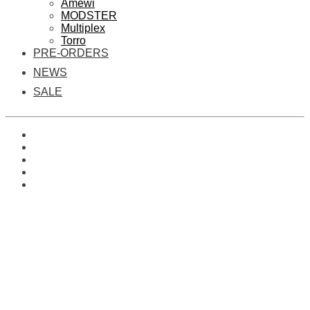
Amewi
MODSTER
Multiplex
Torro
PRE-ORDERS
NEWS
SALE
0
Es befinden sich keine Produkte im Warenkorb.