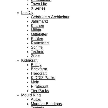
Town Life
X Series
LesDiy
Gebäude & Architektur
Jahrmarkt
Kirchen
Militär
Mittelalter
Piraten
Raumfahrt
Schiffe
Technic
Züge
Kiddicraft
Bricity
Brickfarm
Herocraft
KIDDIZ Packs
Moin
Piratecraft
Tier Packs
Mould King
Autos
Modular Buildings