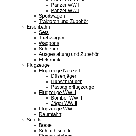
Panzer WW II
Panzer WW I
Sportwagen
Traktoren und Zubehör
Eisenbahn
Sets
Triebwagen
Waggons
Schienen
Ausgestaltung und Zubehör
Elektronik
Flugzeuge
Flugzeuge Neuzeit
Düsenjäger
Hubschrauber
Passagierflugzeuge
Flugzeuge WW II
Bomber WW II
Jäger WW II
Flugzeuge WW I
Raumfahrt
Schiffe
Boote
Schlachtschiffe