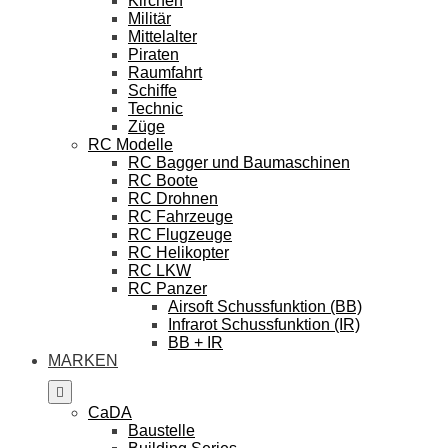
Kirchen
Militär
Mittelalter
Piraten
Raumfahrt
Schiffe
Technic
Züge
RC Modelle
RC Bagger und Baumaschinen
RC Boote
RC Drohnen
RC Fahrzeuge
RC Flugzeuge
RC Helikopter
RC LKW
RC Panzer
Airsoft Schussfunktion (BB)
Infrarot Schussfunktion (IR)
BB + IR
MARKEN
CaDA
Baustelle