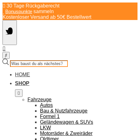
Springe
30 Tage Rückgaberecht
zum
Bonuspunkte
sammeln
Inhalt
Kostenloser Versand ab 50€ Bestellwert
Products
search
HOME
SHOP
Fahrzeuge
Autos
Bau & Nutzfahrzeuge
Formel 1
Geländewagen & SUVs
LKW
Motorräder & Zweiräder
Oldtimer