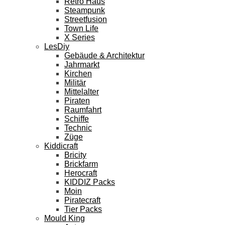
Retro Haus
Steampunk
Streetfusion
Town Life
X Series
LesDiy
Gebäude & Architektur
Jahrmarkt
Kirchen
Militär
Mittelalter
Piraten
Raumfahrt
Schiffe
Technic
Züge
Kiddicraft
Bricity
Brickfarm
Herocraft
KIDDIZ Packs
Moin
Piratecraft
Tier Packs
Mould King