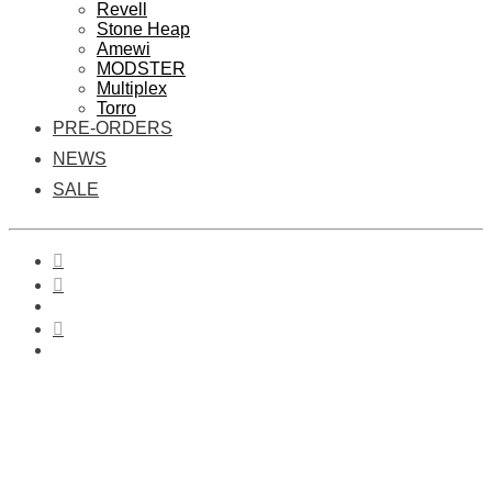
Revell
Stone Heap
Amewi
MODSTER
Multiplex
Torro
PRE-ORDERS
NEWS
SALE
0