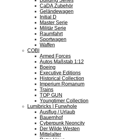
Building Series
CaDA Zubehör
Geländewagen
Initial D
Master Serie
Militär Serie
Raumfahrt
Sportwagen
Waffen
COBI
Armed Forces
Autos Maßstab 1:12
Boeing
Executive Editions
Historical Collection
Imperium Romanum
Trains
TOP GUN
Youngtimer Collection
Lumibricks | Funwhole
Ausflug / Urlaub
Bauernhof
Cyberpunk Neoncity
Der Wilde Westen
Mittelalter