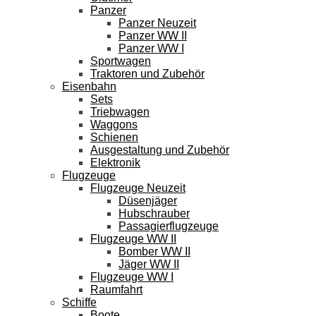
Panzer
Panzer Neuzeit
Panzer WW II
Panzer WW I
Sportwagen
Traktoren und Zubehör
Eisenbahn
Sets
Triebwagen
Waggons
Schienen
Ausgestaltung und Zubehör
Elektronik
Flugzeuge
Flugzeuge Neuzeit
Düsenjäger
Hubschrauber
Passagierflugzeuge
Flugzeuge WW II
Bomber WW II
Jäger WW II
Flugzeuge WW I
Raumfahrt
Schiffe
Boote