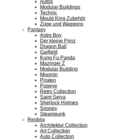
Autos
Modular Buildings
Technic
Mould King Zubehör
Züge und Waggons
Pantasy
Astro Boy
Der kleine Prinz
Dragon Ball
Garfield
Kung Fu Panda
Mazinger Z
Modular Building
Moomin
Piraten
Popeye
Retro Collection
Saint Seiya
Sherlock Holmes
Snoopy
Steampunk
Reobrix
Architektur Collection
Art Collection
Auto Collection