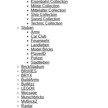
Eisenbahn Collection
Militär Collection
Mittelalter Collection
Ship Collection
Sword Collection
Technic Collection
Sluban
Army
Car Club
Feuerwehr
Landleben
Model Bricks
PlayerID
Polizei
Stadtleben
BrickStadium
BRIXIES
BRYX
BuildArmy
BuWizz
LEGO®
Mocsage
Munichbricks
MyBrickZ
Rastar