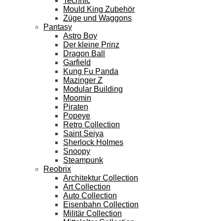
Technic
Mould King Zubehör
Züge und Waggons
Pantasy
Astro Boy
Der kleine Prinz
Dragon Ball
Garfield
Kung Fu Panda
Mazinger Z
Modular Building
Moomin
Piraten
Popeye
Retro Collection
Saint Seiya
Sherlock Holmes
Snoopy
Steampunk
Reobrix
Architektur Collection
Art Collection
Auto Collection
Eisenbahn Collection
Militär Collection