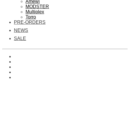
Amewi
MODSTER
Multiplex
Torro
PRE-ORDERS
NEWS
SALE
0
Es befinden sich keine Produkte im Warenkorb.