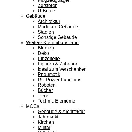
Flugzeugträger
Zerstörer
U-Boote
Gebäude
Architektur
Modulare Gebäude
Stadien
Sonstige Gebäude
Weitere Klemmbausteine
Blumen
Deko
Einzelteile
Figuren & Zubehör
Ideal zum Verschenken
Pneumatik
RC Power Functions
Roboter
Bücher
Tiere
Technic Elemente
MOCs
Gebäude & Architektur
Jahrmarkt
Kirchen
Militär