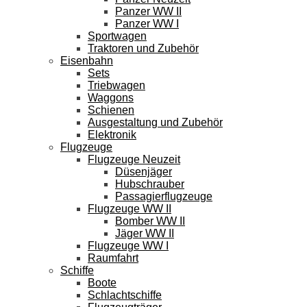
Panzer WW II
Panzer WW I
Sportwagen
Traktoren und Zubehör
Eisenbahn
Sets
Triebwagen
Waggons
Schienen
Ausgestaltung und Zubehör
Elektronik
Flugzeuge
Flugzeuge Neuzeit
Düsenjäger
Hubschrauber
Passagierflugzeuge
Flugzeuge WW II
Bomber WW II
Jäger WW II
Flugzeuge WW I
Raumfahrt
Schiffe
Boote
Schlachtschiffe