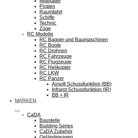
Mittelalter
Piraten
Raumfahrt
Schiffe
Technic
Züge
RC Modelle
RC Bagger und Baumaschinen
RC Boote
RC Drohnen
RC Fahrzeuge
RC Flugzeuge
RC Helikopter
RC LKW
RC Panzer
Airsoft Schussfunktion (BB)
Infrarot Schussfunktion (IR)
BB + IR
MARKEN
CaDA
Baustelle
Building Series
CaDA Zubehör
Geländewagen