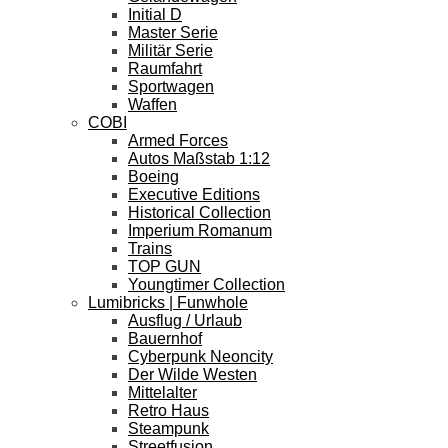
Initial D
Master Serie
Militär Serie
Raumfahrt
Sportwagen
Waffen
COBI
Armed Forces
Autos Maßstab 1:12
Boeing
Executive Editions
Historical Collection
Imperium Romanum
Trains
TOP GUN
Youngtimer Collection
Lumibricks | Funwhole
Ausflug / Urlaub
Bauernhof
Cyberpunk Neoncity
Der Wilde Westen
Mittelalter
Retro Haus
Steampunk
Streetfusion