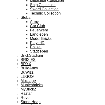
Mittelalter Collection
Ship Collection
Sword Collection
Technic Collection
Sluban
Army
Car Club
Feuerwehr
Landleben
Model Bricks
PlayerID
Polizei
Stadtleben
BrickStadium
BRIXIES
BRYX
BuildArmy
BuWizz
LEGO®
Mocsage
Munichbricks
MyBrickZ
Rastar
Revell
Stone Heap