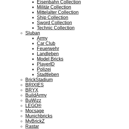
Eisenbahn Collection
Militär Collection
Mittelalter Collection
Ship Collection
Sword Collection
Technic Collection
Sluban
Army
Car Club
Feuerwehr
Landleben
Model Bricks
PlayerID
Polizei
Stadtleben
BrickStadium
BRIXIES
BRYX
BuildArmy
BuWizz
LEGO®
Mocsage
Munichbricks
MyBrickZ
Rastar