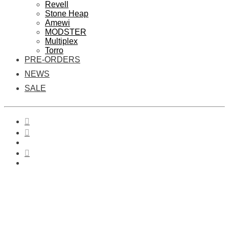
Revell
Stone Heap
Amewi
MODSTER
Multiplex
Torro
PRE-ORDERS
NEWS
SALE
0