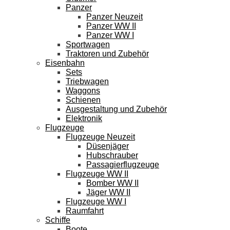
Panzer
Panzer Neuzeit
Panzer WW II
Panzer WW I
Sportwagen
Traktoren und Zubehör
Eisenbahn
Sets
Triebwagen
Waggons
Schienen
Ausgestaltung und Zubehör
Elektronik
Flugzeuge
Flugzeuge Neuzeit
Düsenjäger
Hubschrauber
Passagierflugzeuge
Flugzeuge WW II
Bomber WW II
Jäger WW II
Flugzeuge WW I
Raumfahrt
Schiffe
Boote