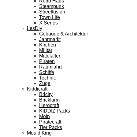
Retro Haus
Steampunk
Streetfusion
Town Life
X Series
LesDiy
Gebäude & Architektur
Jahrmarkt
Kirchen
Militär
Mittelalter
Piraten
Raumfahrt
Schiffe
Technic
Züge
Kiddicraft
Bricity
Brickfarm
Herocraft
KIDDIZ Packs
Moin
Piratecraft
Tier Packs
Mould King