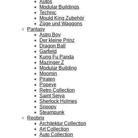
Autos
Modular Buildings
Technic
Mould King Zubehör
Züge und Waggons
Pantasy
Astro Boy
Der kleine Prinz
Dragon Ball
Garfield
Kung Fu Panda
Mazinger Z
Modular Building
Moomin
Piraten
Popeye
Retro Collection
Saint Seiya
Sherlock Holmes
Snoopy
Steampunk
Reobrix
Architektur Collection
Art Collection
Auto Collection