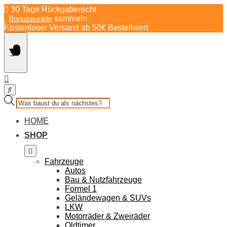
Springe
30 Tage Rückgaberecht
zum
Bonuspunkte
sammeln
Inhalt
Kostenloser Versand ab 50€ Bestellwert
Products
search
HOME
SHOP
Fahrzeuge
Autos
Bau & Nutzfahrzeuge
Formel 1
Geländewagen & SUVs
LKW
Motorräder & Zweiräder
Oldtimer