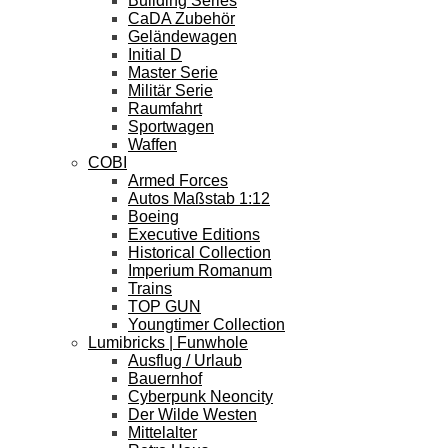
Building Series
CaDA Zubehör
Geländewagen
Initial D
Master Serie
Militär Serie
Raumfahrt
Sportwagen
Waffen
COBI
Armed Forces
Autos Maßstab 1:12
Boeing
Executive Editions
Historical Collection
Imperium Romanum
Trains
TOP GUN
Youngtimer Collection
Lumibricks | Funwhole
Ausflug / Urlaub
Bauernhof
Cyberpunk Neoncity
Der Wilde Westen
Mittelalter