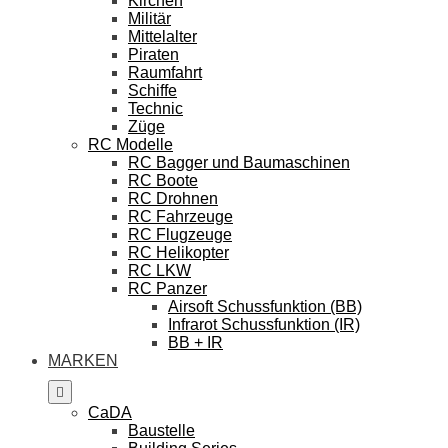
Kirchen
Militär
Mittelalter
Piraten
Raumfahrt
Schiffe
Technic
Züge
RC Modelle
RC Bagger und Baumaschinen
RC Boote
RC Drohnen
RC Fahrzeuge
RC Flugzeuge
RC Helikopter
RC LKW
RC Panzer
Airsoft Schussfunktion (BB)
Infrarot Schussfunktion (IR)
BB + IR
MARKEN
CaDA
Baustelle