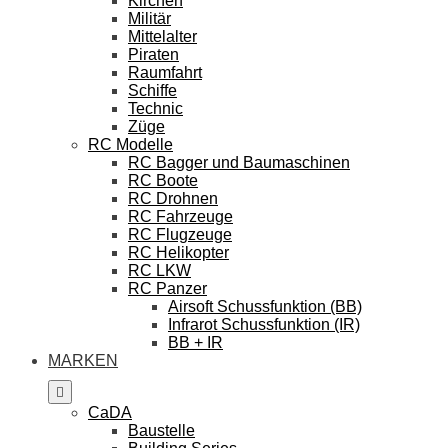
Kirchen
Militär
Mittelalter
Piraten
Raumfahrt
Schiffe
Technic
Züge
RC Modelle
RC Bagger und Baumaschinen
RC Boote
RC Drohnen
RC Fahrzeuge
RC Flugzeuge
RC Helikopter
RC LKW
RC Panzer
Airsoft Schussfunktion (BB)
Infrarot Schussfunktion (IR)
BB + IR
MARKEN
CaDA
Baustelle