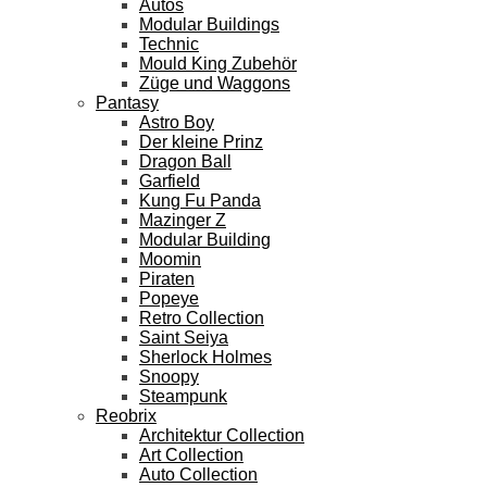
Autos
Modular Buildings
Technic
Mould King Zubehör
Züge und Waggons
Pantasy
Astro Boy
Der kleine Prinz
Dragon Ball
Garfield
Kung Fu Panda
Mazinger Z
Modular Building
Moomin
Piraten
Popeye
Retro Collection
Saint Seiya
Sherlock Holmes
Snoopy
Steampunk
Reobrix
Architektur Collection
Art Collection
Auto Collection