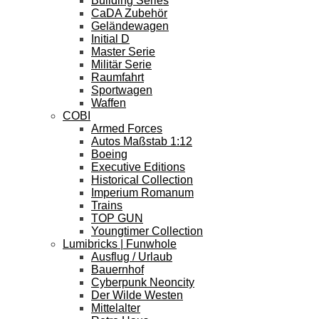
Building Series
CaDA Zubehör
Geländewagen
Initial D
Master Serie
Militär Serie
Raumfahrt
Sportwagen
Waffen
COBI
Armed Forces
Autos Maßstab 1:12
Boeing
Executive Editions
Historical Collection
Imperium Romanum
Trains
TOP GUN
Youngtimer Collection
Lumibricks | Funwhole
Ausflug / Urlaub
Bauernhof
Cyberpunk Neoncity
Der Wilde Westen
Mittelalter