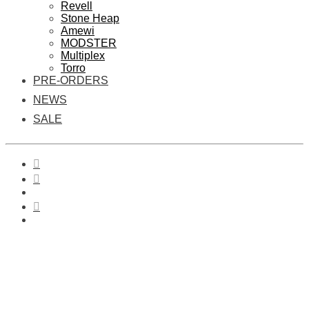
Revell
Stone Heap
Amewi
MODSTER
Multiplex
Torro
PRE-ORDERS
NEWS
SALE
0