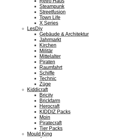
Retro Haus
Steampunk
Streetfusion
Town Life
X Series
LesDiy
Gebäude & Architektur
Jahrmarkt
Kirchen
Militär
Mittelalter
Piraten
Raumfahrt
Schiffe
Technic
Züge
Kiddicraft
Bricity
Brickfarm
Herocraft
KIDDIZ Packs
Moin
Piratecraft
Tier Packs
Mould King