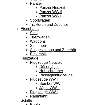
Panzer
Panzer Neuzeit
Panzer WW II
Panzer WW I
Sportwagen
Traktoren und Zubehör
Eisenbahn
Sets
Triebwagen
Waggons
Schienen
Ausgestaltung und Zubehör
Elektronik
Flugzeuge
Flugzeuge Neuzeit
Düsenjäger
Hubschrauber
Passagierflugzeuge
Flugzeuge WW II
Bomber WW II
Jäger WW II
Flugzeuge WW I
Raumfahrt
Schiffe
Boote