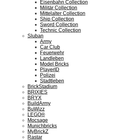
Eisenbahn Collection
Militär Collection
Mittelalter Collection
Ship Collection
Sword Collection
Technic Collection
Sluban
Army
Car Club
Feuerwehr
Landleben
Model Bricks
PlayerID
Polizei
Stadtleben
BrickStadium
BRIXIES
BRYX
BuildArmy
BuWizz
LEGO®
Mocsage
Munichbricks
MyBrickZ
Rastar