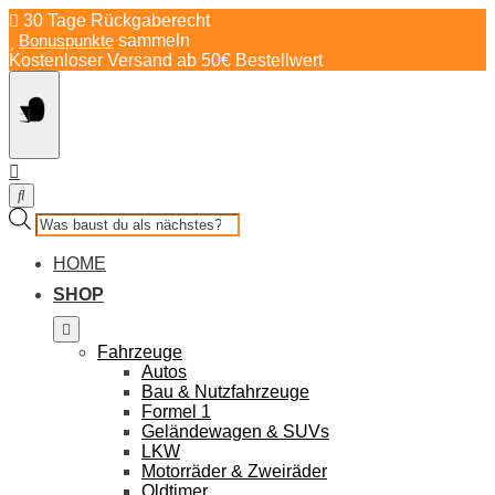
Springe
30 Tage Rückgaberecht
zum
Bonuspunkte
sammeln
Inhalt
Kostenloser Versand ab 50€ Bestellwert
Products
search
HOME
SHOP
Fahrzeuge
Autos
Bau & Nutzfahrzeuge
Formel 1
Geländewagen & SUVs
LKW
Motorräder & Zweiräder
Oldtimer