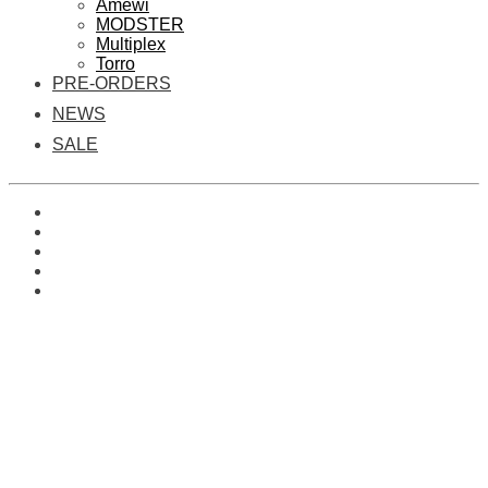
Amewi
MODSTER
Multiplex
Torro
PRE-ORDERS
NEWS
SALE
0
Es befinden sich keine Produkte im Warenkorb.