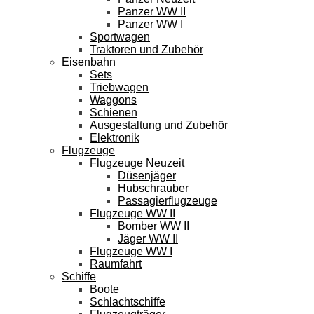
Panzer WW II
Panzer WW I
Sportwagen
Traktoren und Zubehör
Eisenbahn
Sets
Triebwagen
Waggons
Schienen
Ausgestaltung und Zubehör
Elektronik
Flugzeuge
Flugzeuge Neuzeit
Düsenjäger
Hubschrauber
Passagierflugzeuge
Flugzeuge WW II
Bomber WW II
Jäger WW II
Flugzeuge WW I
Raumfahrt
Schiffe
Boote
Schlachtschiffe