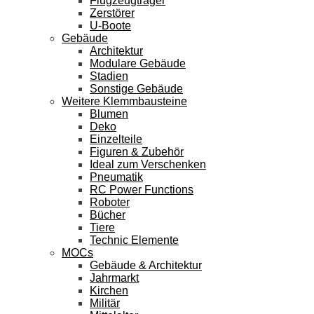
Flugzeugträger
Zerstörer
U-Boote
Gebäude
Architektur
Modulare Gebäude
Stadien
Sonstige Gebäude
Weitere Klemmbausteine
Blumen
Deko
Einzelteile
Figuren & Zubehör
Ideal zum Verschenken
Pneumatik
RC Power Functions
Roboter
Bücher
Tiere
Technic Elemente
MOCs
Gebäude & Architektur
Jahrmarkt
Kirchen
Militär