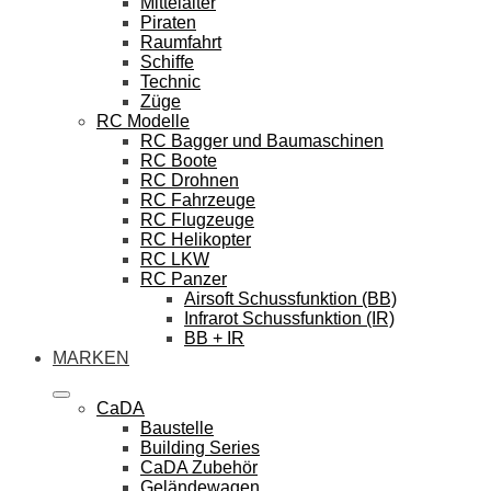
Mittelalter
Piraten
Raumfahrt
Schiffe
Technic
Züge
RC Modelle
RC Bagger und Baumaschinen
RC Boote
RC Drohnen
RC Fahrzeuge
RC Flugzeuge
RC Helikopter
RC LKW
RC Panzer
Airsoft Schussfunktion (BB)
Infrarot Schussfunktion (IR)
BB + IR
MARKEN
CaDA
Baustelle
Building Series
CaDA Zubehör
Geländewagen