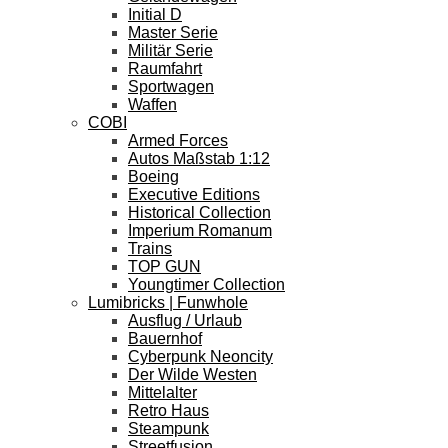
Initial D
Master Serie
Militär Serie
Raumfahrt
Sportwagen
Waffen
COBI
Armed Forces
Autos Maßstab 1:12
Boeing
Executive Editions
Historical Collection
Imperium Romanum
Trains
TOP GUN
Youngtimer Collection
Lumibricks | Funwhole
Ausflug / Urlaub
Bauernhof
Cyberpunk Neoncity
Der Wilde Westen
Mittelalter
Retro Haus
Steampunk
Streetfusion