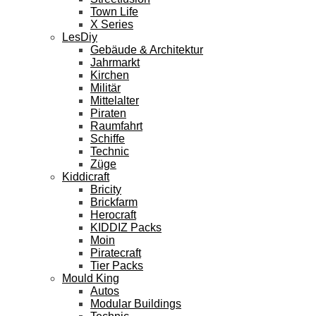
Town Life
X Series
LesDiy
Gebäude & Architektur
Jahrmarkt
Kirchen
Militär
Mittelalter
Piraten
Raumfahrt
Schiffe
Technic
Züge
Kiddicraft
Bricity
Brickfarm
Herocraft
KIDDIZ Packs
Moin
Piratecraft
Tier Packs
Mould King
Autos
Modular Buildings