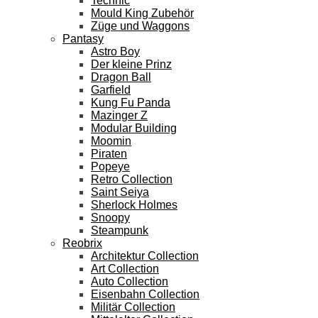
Technic
Mould King Zubehör
Züge und Waggons
Pantasy
Astro Boy
Der kleine Prinz
Dragon Ball
Garfield
Kung Fu Panda
Mazinger Z
Modular Building
Moomin
Piraten
Popeye
Retro Collection
Saint Seiya
Sherlock Holmes
Snoopy
Steampunk
Reobrix
Architektur Collection
Art Collection
Auto Collection
Eisenbahn Collection
Militär Collection