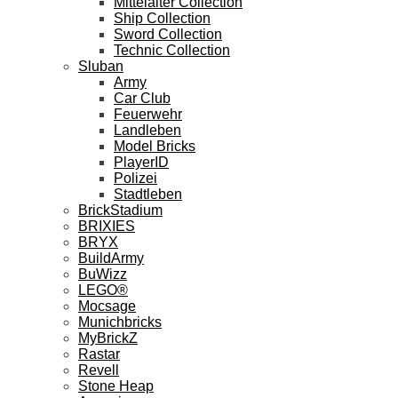
Mittelalter Collection
Ship Collection
Sword Collection
Technic Collection
Sluban
Army
Car Club
Feuerwehr
Landleben
Model Bricks
PlayerID
Polizei
Stadtleben
BrickStadium
BRIXIES
BRYX
BuildArmy
BuWizz
LEGO®
Mocsage
Munichbricks
MyBrickZ
Rastar
Revell
Stone Heap