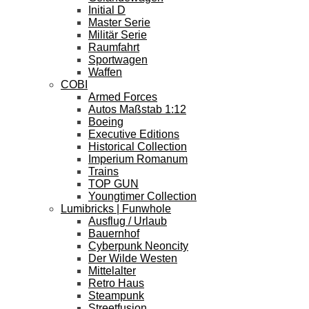
Initial D
Master Serie
Militär Serie
Raumfahrt
Sportwagen
Waffen
COBI
Armed Forces
Autos Maßstab 1:12
Boeing
Executive Editions
Historical Collection
Imperium Romanum
Trains
TOP GUN
Youngtimer Collection
Lumibricks | Funwhole
Ausflug / Urlaub
Bauernhof
Cyberpunk Neoncity
Der Wilde Westen
Mittelalter
Retro Haus
Steampunk
Streetfusion