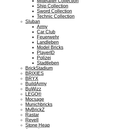
Mittelalter Collection
Ship Collection
Sword Collection
Technic Collection
Sluban
Army
Car Club
Feuerwehr
Landleben
Model Bricks
PlayerID
Polizei
Stadtleben
BrickStadium
BRIXIES
BRYX
BuildArmy
BuWizz
LEGO®
Mocsage
Munichbricks
MyBrickZ
Rastar
Revell
Stone Heap