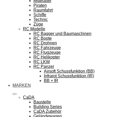
Mittelalter
Piraten
Raumfahrt
Schiffe
Technic
Züge
RC Modelle
RC Bagger und Baumaschinen
RC Boote
RC Drohnen
RC Fahrzeuge
RC Flugzeuge
RC Helikopter
RC LKW
RC Panzer
Airsoft Schussfunktion (BB)
Infrarot Schussfunktion (IR)
BB + IR
MARKEN
CaDA
Baustelle
Building Series
CaDA Zubehör
Geländewagen