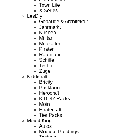
Town Life
X Series
LesDiy
Gebäude & Architektur
Jahrmarkt
Kirchen
Militär
Mittelalter
Piraten
Raumfahrt
Schiffe
Technic
Züge
Kiddicraft
Bricity
Brickfarm
Herocraft
KIDDIZ Packs
Moin
Piratecraft
Tier Packs
Mould King
Autos
Modular Buildings