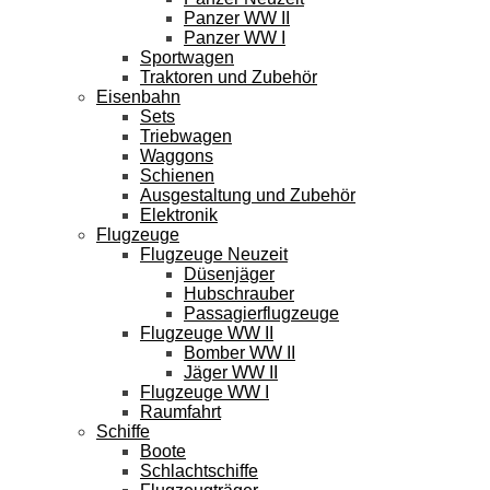
Panzer WW II
Panzer WW I
Sportwagen
Traktoren und Zubehör
Eisenbahn
Sets
Triebwagen
Waggons
Schienen
Ausgestaltung und Zubehör
Elektronik
Flugzeuge
Flugzeuge Neuzeit
Düsenjäger
Hubschrauber
Passagierflugzeuge
Flugzeuge WW II
Bomber WW II
Jäger WW II
Flugzeuge WW I
Raumfahrt
Schiffe
Boote
Schlachtschiffe