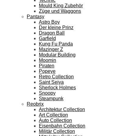
Technic
Mould King Zubehör
Züge und Waggons
Pantasy
Astro Boy
Der kleine Prinz
Dragon Ball
Garfield
Kung Fu Panda
Mazinger Z
Modular Building
Moomin
Piraten
Popeye
Retro Collection
Saint Seiya
Sherlock Holmes
Snoopy
Steampunk
Reobrix
Architektur Collection
Art Collection
Auto Collection
Eisenbahn Collection
Militär Collection