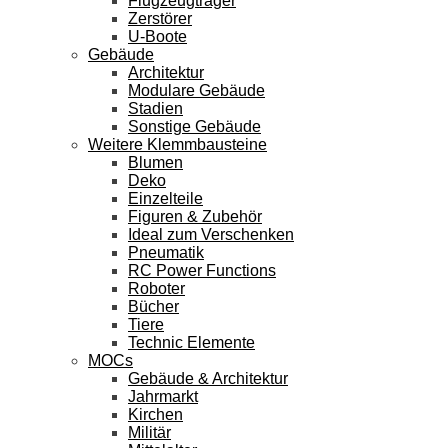
Flugzeugträger
Zerstörer
U-Boote
Gebäude
Architektur
Modulare Gebäude
Stadien
Sonstige Gebäude
Weitere Klemmbausteine
Blumen
Deko
Einzelteile
Figuren & Zubehör
Ideal zum Verschenken
Pneumatik
RC Power Functions
Roboter
Bücher
Tiere
Technic Elemente
MOCs
Gebäude & Architektur
Jahrmarkt
Kirchen
Militär