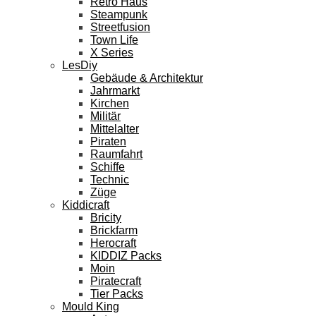
Retro Haus
Steampunk
Streetfusion
Town Life
X Series
LesDiy
Gebäude & Architektur
Jahrmarkt
Kirchen
Militär
Mittelalter
Piraten
Raumfahrt
Schiffe
Technic
Züge
Kiddicraft
Bricity
Brickfarm
Herocraft
KIDDIZ Packs
Moin
Piratecraft
Tier Packs
Mould King