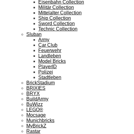
Eisenbahn Collection
Militär Collection
Mittelalter Collection
Ship Collection
Sword Collection
Technic Collection
Sluban
Army
Car Club
Feuerwehr
Landleben
Model Bricks
PlayerID
Polizei
Stadtleben
BrickStadium
BRIXIES
BRYX
BuildArmy
BuWizz
LEGO®
Mocsage
Munichbricks
MyBrickZ
Rastar