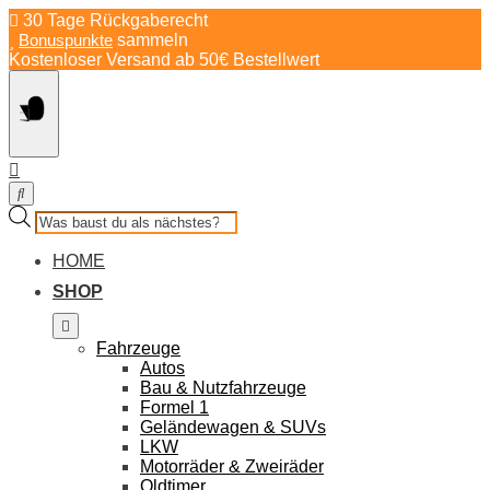
Springe
30 Tage Rückgaberecht
zum
Bonuspunkte
sammeln
Inhalt
Kostenloser Versand ab 50€ Bestellwert
Products
search
HOME
SHOP
Fahrzeuge
Autos
Bau & Nutzfahrzeuge
Formel 1
Geländewagen & SUVs
LKW
Motorräder & Zweiräder
Oldtimer