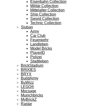
Eisenbahn Collection
Militär Collection
Mittelalter Collection
Ship Collection
Sword Collection
Technic Collection
Sluban
Army
Car Club
Feuerwehr
Landleben
Model Bricks
PlayerID
Polizei
Stadtleben
BrickStadium
BRIXIES
BRYX
BuildArmy
BuWizz
LEGO®
Mocsage
Munichbricks
MyBrickZ
Rastar