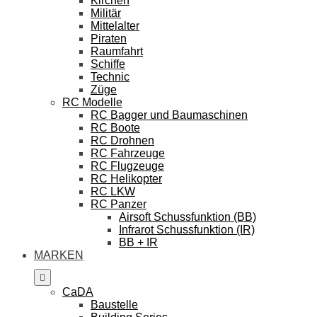
Kirchen
Militär
Mittelalter
Piraten
Raumfahrt
Schiffe
Technic
Züge
RC Modelle
RC Bagger und Baumaschinen
RC Boote
RC Drohnen
RC Fahrzeuge
RC Flugzeuge
RC Helikopter
RC LKW
RC Panzer
Airsoft Schussfunktion (BB)
Infrarot Schussfunktion (IR)
BB + IR
MARKEN
CaDA
Baustelle