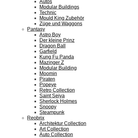
Autos
Modular Buildings
Technic
Mould King Zubehör
Züge und Waggons
Pantasy
Astro Boy
Der kleine Prinz
Dragon Ball
Garfield
Kung Fu Panda
Mazinger Z
Modular Building
Moomin
Piraten
Popeye
Retro Collection
Saint Seiya
Sherlock Holmes
Snoopy
Steampunk
Reobrix
Architektur Collection
Art Collection
Auto Collection