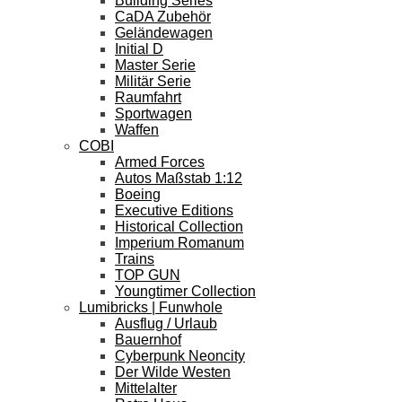
Building Series
CaDA Zubehör
Geländewagen
Initial D
Master Serie
Militär Serie
Raumfahrt
Sportwagen
Waffen
COBI
Armed Forces
Autos Maßstab 1:12
Boeing
Executive Editions
Historical Collection
Imperium Romanum
Trains
TOP GUN
Youngtimer Collection
Lumibricks | Funwhole
Ausflug / Urlaub
Bauernhof
Cyberpunk Neoncity
Der Wilde Westen
Mittelalter