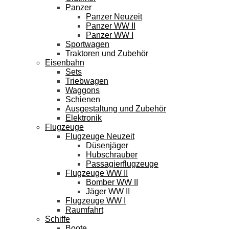
Panzer
Panzer Neuzeit
Panzer WW II
Panzer WW I
Sportwagen
Traktoren und Zubehör
Eisenbahn
Sets
Triebwagen
Waggons
Schienen
Ausgestaltung und Zubehör
Elektronik
Flugzeuge
Flugzeuge Neuzeit
Düsenjäger
Hubschrauber
Passagierflugzeuge
Flugzeuge WW II
Bomber WW II
Jäger WW II
Flugzeuge WW I
Raumfahrt
Schiffe
Boote