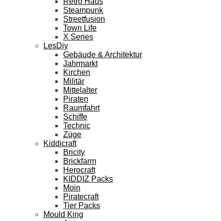
Retro Haus
Steampunk
Streetfusion
Town Life
X Series
LesDiy
Gebäude & Architektur
Jahrmarkt
Kirchen
Militär
Mittelalter
Piraten
Raumfahrt
Schiffe
Technic
Züge
Kiddicraft
Bricity
Brickfarm
Herocraft
KIDDIZ Packs
Moin
Piratecraft
Tier Packs
Mould King