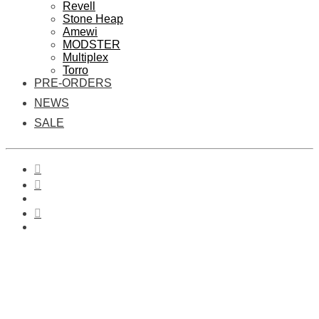
Revell
Stone Heap
Amewi
MODSTER
Multiplex
Torro
PRE-ORDERS
NEWS
SALE
0