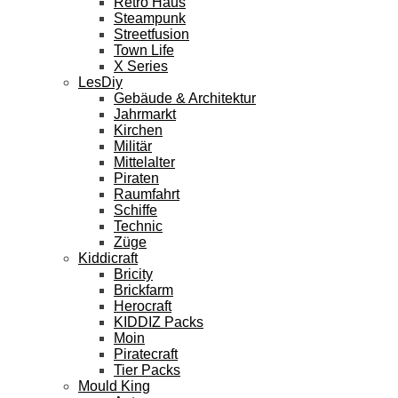
Retro Haus
Steampunk
Streetfusion
Town Life
X Series
LesDiy
Gebäude & Architektur
Jahrmarkt
Kirchen
Militär
Mittelalter
Piraten
Raumfahrt
Schiffe
Technic
Züge
Kiddicraft
Bricity
Brickfarm
Herocraft
KIDDIZ Packs
Moin
Piratecraft
Tier Packs
Mould King