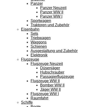
Panzer
Panzer Neuzeit
Panzer WW II
Panzer WW I
Sportwagen
Traktoren und Zubehör
Eisenbahn
Sets
Triebwagen
Waggons
Schienen
Ausgestaltung und Zubehör
Elektronik
Flugzeuge
Flugzeuge Neuzeit
Düsenjäger
Hubschrauber
Passagierflugzeuge
Flugzeuge WW II
Bomber WW II
Jäger WW II
Flugzeuge WW I
Raumfahrt
Schiffe
Boote