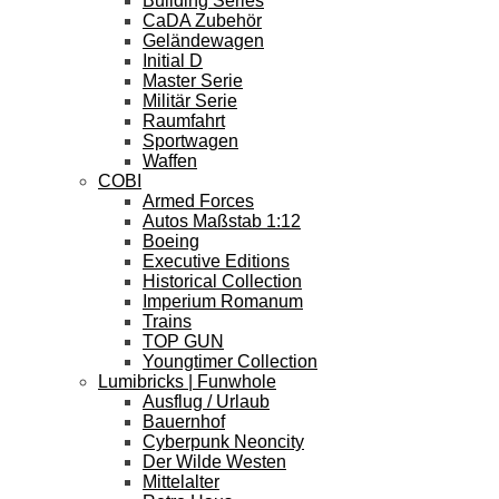
Building Series
CaDA Zubehör
Geländewagen
Initial D
Master Serie
Militär Serie
Raumfahrt
Sportwagen
Waffen
COBI
Armed Forces
Autos Maßstab 1:12
Boeing
Executive Editions
Historical Collection
Imperium Romanum
Trains
TOP GUN
Youngtimer Collection
Lumibricks | Funwhole
Ausflug / Urlaub
Bauernhof
Cyberpunk Neoncity
Der Wilde Westen
Mittelalter