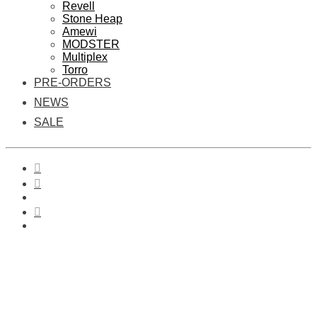
Revell
Stone Heap
Amewi
MODSTER
Multiplex
Torro
PRE-ORDERS
NEWS
SALE
0