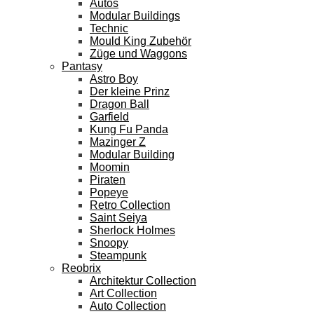
Autos
Modular Buildings
Technic
Mould King Zubehör
Züge und Waggons
Pantasy
Astro Boy
Der kleine Prinz
Dragon Ball
Garfield
Kung Fu Panda
Mazinger Z
Modular Building
Moomin
Piraten
Popeye
Retro Collection
Saint Seiya
Sherlock Holmes
Snoopy
Steampunk
Reobrix
Architektur Collection
Art Collection
Auto Collection