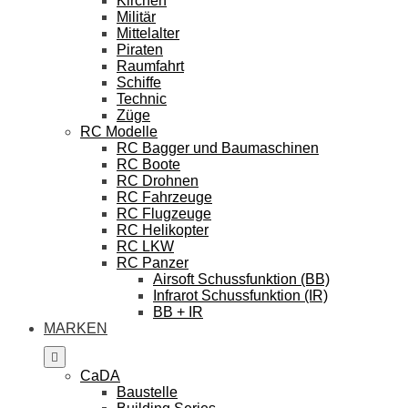
Kirchen
Militär
Mittelalter
Piraten
Raumfahrt
Schiffe
Technic
Züge
RC Modelle
RC Bagger und Baumaschinen
RC Boote
RC Drohnen
RC Fahrzeuge
RC Flugzeuge
RC Helikopter
RC LKW
RC Panzer
Airsoft Schussfunktion (BB)
Infrarot Schussfunktion (IR)
BB + IR
MARKEN
CaDA
Baustelle