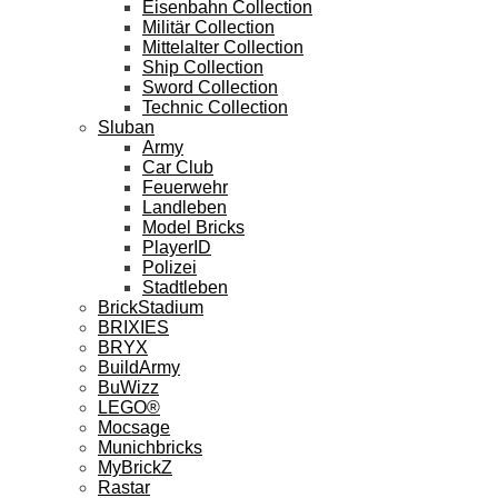
Eisenbahn Collection
Militär Collection
Mittelalter Collection
Ship Collection
Sword Collection
Technic Collection
Sluban
Army
Car Club
Feuerwehr
Landleben
Model Bricks
PlayerID
Polizei
Stadtleben
BrickStadium
BRIXIES
BRYX
BuildArmy
BuWizz
LEGO®
Mocsage
Munichbricks
MyBrickZ
Rastar