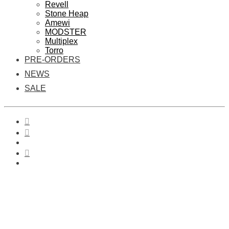
Revell
Stone Heap
Amewi
MODSTER
Multiplex
Torro
PRE-ORDERS
NEWS
SALE