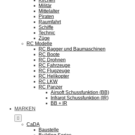
Kirchen
Militär
Mittelalter
Piraten
Raumfahrt
Schiffe
Technic
Züge
RC Modelle
RC Bagger und Baumaschinen
RC Boote
RC Drohnen
RC Fahrzeuge
RC Flugzeuge
RC Helikopter
RC LKW
RC Panzer
Airsoft Schussfunktion (BB)
Infrarot Schussfunktion (IR)
BB + IR
MARKEN
CaDA
Baustelle