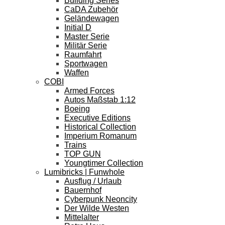
Building Series
CaDA Zubehör
Geländewagen
Initial D
Master Serie
Militär Serie
Raumfahrt
Sportwagen
Waffen
COBI
Armed Forces
Autos Maßstab 1:12
Boeing
Executive Editions
Historical Collection
Imperium Romanum
Trains
TOP GUN
Youngtimer Collection
Lumibricks | Funwhole
Ausflug / Urlaub
Bauernhof
Cyberpunk Neoncity
Der Wilde Westen
Mittelalter