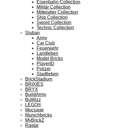
Eisenbahn Collection
Militär Collection
Mittelalter Collection
Ship Collection
Sword Collection
Technic Collection
Sluban
Army
Car Club
Feuerwehr
Landleben
Model Bricks
PlayerID
Polizei
Stadtleben
BrickStadium
BRIXIES
BRYX
BuildArmy
BuWizz
LEGO®
Mocsage
Munichbricks
MyBrickZ
Rastar