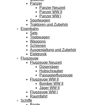
Panzer
Panzer Neuzeit
Panzer WW II
Panzer WW I
Sportwagen
Traktoren und Zubehör
Eisenbahn
Sets
Triebwagen
Waggons
Schienen
Ausgestaltung und Zubehör
Elektronik
Flugzeuge
Flugzeuge Neuzeit
Düsenjäger
Hubschrauber
Passagierflugzeuge
Flugzeuge WW II
Bomber WW II
Jäger WW II
Flugzeuge WW I
Raumfahrt
Schiffe
Boote