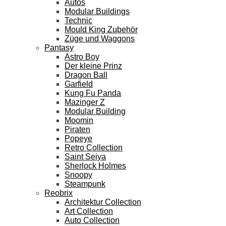
Autos
Modular Buildings
Technic
Mould King Zubehör
Züge und Waggons
Pantasy
Astro Boy
Der kleine Prinz
Dragon Ball
Garfield
Kung Fu Panda
Mazinger Z
Modular Building
Moomin
Piraten
Popeye
Retro Collection
Saint Seiya
Sherlock Holmes
Snoopy
Steampunk
Reobrix
Architektur Collection
Art Collection
Auto Collection