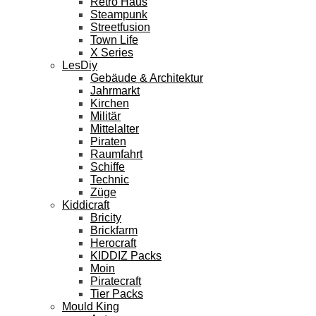
Retro Haus
Steampunk
Streetfusion
Town Life
X Series
LesDiy
Gebäude & Architektur
Jahrmarkt
Kirchen
Militär
Mittelalter
Piraten
Raumfahrt
Schiffe
Technic
Züge
Kiddicraft
Bricity
Brickfarm
Herocraft
KIDDIZ Packs
Moin
Piratecraft
Tier Packs
Mould King