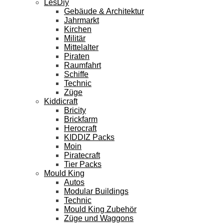
LesDiy
Gebäude & Architektur
Jahrmarkt
Kirchen
Militär
Mittelalter
Piraten
Raumfahrt
Schiffe
Technic
Züge
Kiddicraft
Bricity
Brickfarm
Herocraft
KIDDIZ Packs
Moin
Piratecraft
Tier Packs
Mould King
Autos
Modular Buildings
Technic
Mould King Zubehör
Züge und Waggons