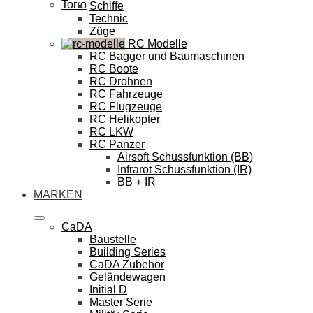
Torro
Schiffe
Technic
Züge
RC Modelle
RC Bagger und Baumaschinen
RC Boote
RC Drohnen
RC Fahrzeuge
RC Flugzeuge
RC Helikopter
RC LKW
RC Panzer
Airsoft Schussfunktion (BB)
Infrarot Schussfunktion (IR)
BB + IR
MARKEN
CaDA
Baustelle
Building Series
CaDA Zubehör
Geländewagen
Initial D
Master Serie