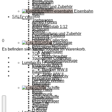
Sportwagen
Raumfahrt
Traktoren und Zubehör
Sportwagen
Eisenbahn
Waffen
Sets
SALE
COBI
Triebwagen
Armed Forces
Waggons
Autos Maßstab 1:12
Schienen
Boeing
Ausgestaltung und Zubehör
Executive Editions
Elektronik
Historical Collection
0
Flugzeuge
Imperium Romanum
Flugzeuge Neuzeit
Es befinden sich keine Produkte im Warenkorb.
Trains
Düsenjäger
TOP GUN
Hubschrauber
Youngtimer Collection
Passagierflugzeuge
Lumibricks | Funwhole
Flugzeuge WW II
Ausflug / Urlaub
Bomber WW II
Bauernhof
Jäger WW II
Cyberpunk Neoncity
Flugzeuge WW I
Der Wilde Westen
Raumfahrt
Mittelalter
Schiffe
Retro Haus
Boote
Steampunk
Schlachtschiffe
Streetfusion
Flugzeugträger
Town Life
Zerstörer
X Series
U-Boote