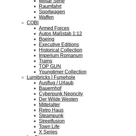
Militär Serie
Raumfahrt
Sportwagen
Waffen
COBI
Armed Forces
Autos Maßstab 1:12
Boeing
Executive Editions
Historical Collection
Imperium Romanum
Trains
TOP GUN
Youngtimer Collection
Lumibricks | Funwhole
Ausflug / Urlaub
Bauernhof
Cyberpunk Neoncity
Der Wilde Westen
Mittelalter
Retro Haus
Steampunk
Streetfusion
Town Life
X Series