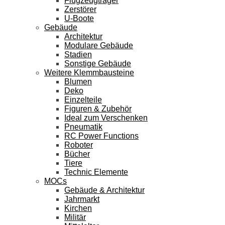
Flugzeugträger
Zerstörer
U-Boote
Gebäude
Architektur
Modulare Gebäude
Stadien
Sonstige Gebäude
Weitere Klemmbausteine
Blumen
Deko
Einzelteile
Figuren & Zubehör
Ideal zum Verschenken
Pneumatik
RC Power Functions
Roboter
Bücher
Tiere
Technic Elemente
MOCs
Gebäude & Architektur
Jahrmarkt
Kirchen
Militär