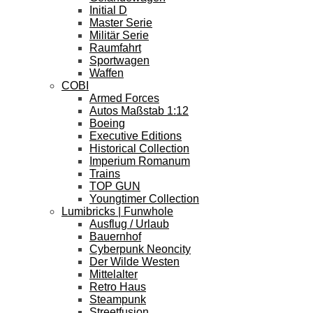
Initial D
Master Serie
Militär Serie
Raumfahrt
Sportwagen
Waffen
COBI
Armed Forces
Autos Maßstab 1:12
Boeing
Executive Editions
Historical Collection
Imperium Romanum
Trains
TOP GUN
Youngtimer Collection
Lumibricks | Funwhole
Ausflug / Urlaub
Bauernhof
Cyberpunk Neoncity
Der Wilde Westen
Mittelalter
Retro Haus
Steampunk
Streetfusion