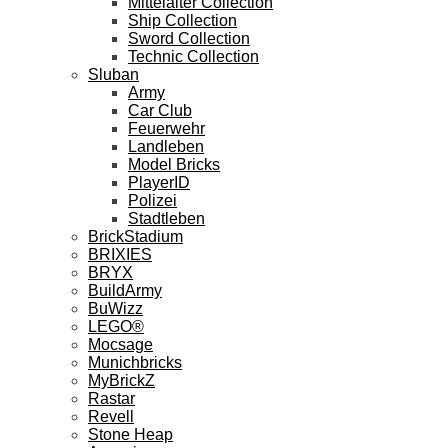
Mittelalter Collection
Ship Collection
Sword Collection
Technic Collection
Sluban
Army
Car Club
Feuerwehr
Landleben
Model Bricks
PlayerID
Polizei
Stadtleben
BrickStadium
BRIXIES
BRYX
BuildArmy
BuWizz
LEGO®
Mocsage
Munichbricks
MyBrickZ
Rastar
Revell
Stone Heap