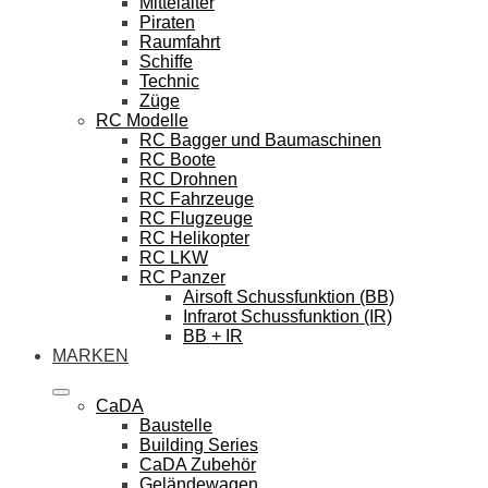
Mittelalter
Piraten
Raumfahrt
Schiffe
Technic
Züge
RC Modelle
RC Bagger und Baumaschinen
RC Boote
RC Drohnen
RC Fahrzeuge
RC Flugzeuge
RC Helikopter
RC LKW
RC Panzer
Airsoft Schussfunktion (BB)
Infrarot Schussfunktion (IR)
BB + IR
MARKEN
CaDA
Baustelle
Building Series
CaDA Zubehör
Geländewagen