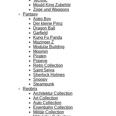
Technic
Mould King Zubehör
Züge und Waggons
Pantasy
Astro Boy
Der kleine Prinz
Dragon Ball
Garfield
Kung Fu Panda
Mazinger Z
Modular Building
Moomin
Piraten
Popeye
Retro Collection
Saint Seiya
Sherlock Holmes
Snoopy
Steampunk
Reobrix
Architektur Collection
Art Collection
Auto Collection
Eisenbahn Collection
Militär Collection