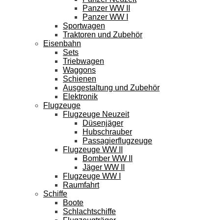
Panzer WW II
Panzer WW I
Sportwagen
Traktoren und Zubehör
Eisenbahn
Sets
Triebwagen
Waggons
Schienen
Ausgestaltung und Zubehör
Elektronik
Flugzeuge
Flugzeuge Neuzeit
Düsenjäger
Hubschrauber
Passagierflugzeuge
Flugzeuge WW II
Bomber WW II
Jäger WW II
Flugzeuge WW I
Raumfahrt
Schiffe
Boote
Schlachtschiffe