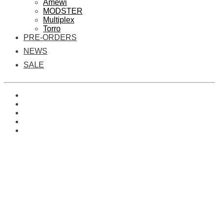
Amewi
MODSTER
Multiplex
Torro
PRE-ORDERS
NEWS
SALE
0
Es befinden sich keine Produkte im Warenkorb.