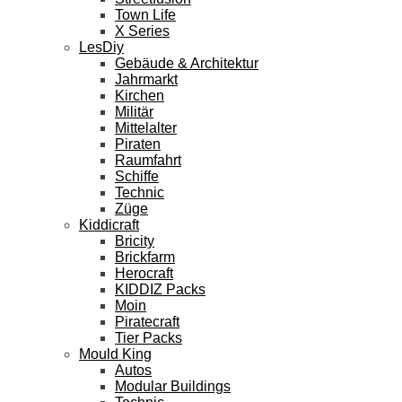
Town Life
X Series
LesDiy
Gebäude & Architektur
Jahrmarkt
Kirchen
Militär
Mittelalter
Piraten
Raumfahrt
Schiffe
Technic
Züge
Kiddicraft
Bricity
Brickfarm
Herocraft
KIDDIZ Packs
Moin
Piratecraft
Tier Packs
Mould King
Autos
Modular Buildings