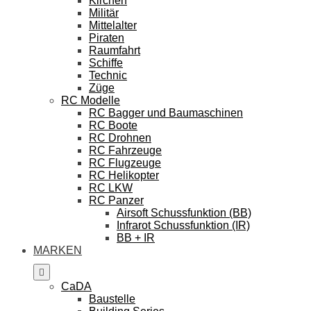
Kirchen
Militär
Mittelalter
Piraten
Raumfahrt
Schiffe
Technic
Züge
RC Modelle
RC Bagger und Baumaschinen
RC Boote
RC Drohnen
RC Fahrzeuge
RC Flugzeuge
RC Helikopter
RC LKW
RC Panzer
Airsoft Schussfunktion (BB)
Infrarot Schussfunktion (IR)
BB + IR
MARKEN
CaDA
Baustelle