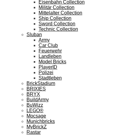
Eisenbahn Collection
Militär Collection
Mittelalter Collection
Ship Collection
Sword Collection
Technic Collection
Sluban
Army
Car Club
Feuerwehr
Landleben
Model Bricks
PlayerID
Polizei
Stadtleben
BrickStadium
BRIXIES
BRYX
BuildArmy
BuWizz
LEGO®
Mocsage
Munichbricks
MyBrickZ
Rastar