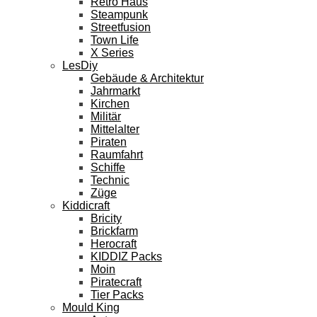
Retro Haus
Steampunk
Streetfusion
Town Life
X Series
LesDiy
Gebäude & Architektur
Jahrmarkt
Kirchen
Militär
Mittelalter
Piraten
Raumfahrt
Schiffe
Technic
Züge
Kiddicraft
Bricity
Brickfarm
Herocraft
KIDDIZ Packs
Moin
Piratecraft
Tier Packs
Mould King