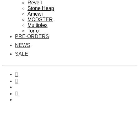
Revell
Stone Heap
Amewi
MODSTER
Multiplex
Torro
PRE-ORDERS
NEWS
SALE
0