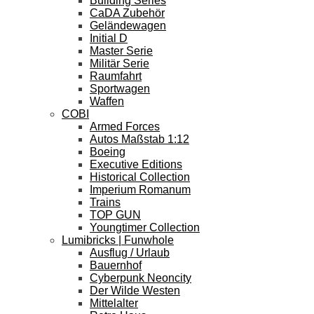
Building Series
CaDA Zubehör
Geländewagen
Initial D
Master Serie
Militär Serie
Raumfahrt
Sportwagen
Waffen
COBI
Armed Forces
Autos Maßstab 1:12
Boeing
Executive Editions
Historical Collection
Imperium Romanum
Trains
TOP GUN
Youngtimer Collection
Lumibricks | Funwhole
Ausflug / Urlaub
Bauernhof
Cyberpunk Neoncity
Der Wilde Westen
Mittelalter