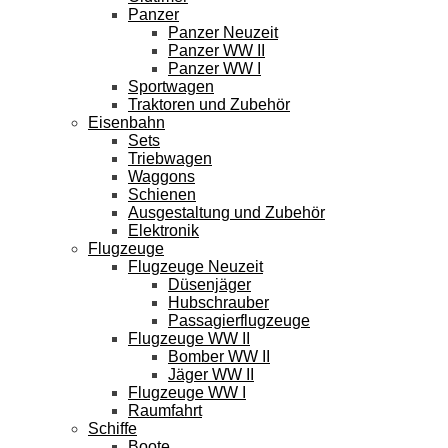
Panzer
Panzer Neuzeit
Panzer WW II
Panzer WW I
Sportwagen
Traktoren und Zubehör
Eisenbahn
Sets
Triebwagen
Waggons
Schienen
Ausgestaltung und Zubehör
Elektronik
Flugzeuge
Flugzeuge Neuzeit
Düsenjäger
Hubschrauber
Passagierflugzeuge
Flugzeuge WW II
Bomber WW II
Jäger WW II
Flugzeuge WW I
Raumfahrt
Schiffe
Boote