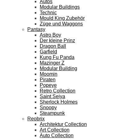
Autos
Modular Buildings
Technic
Mould King Zubehör
Züge und Waggons
Pantasy
Astro Boy
Der kleine Prinz
Dragon Ball
Garfield
Kung Fu Panda
Mazinger Z
Modular Building
Moomin
Piraten
Popeye
Retro Collection
Saint Seiya
Sherlock Holmes
Snoopy
Steampunk
Reobrix
Architektur Collection
Art Collection
Auto Collection