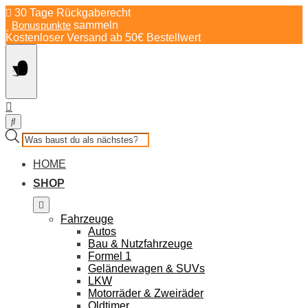
Springe
30 Tage Rückgaberecht
zum
Bonuspunkte
sammeln
Inhalt
Kostenloser Versand ab 50€ Bestellwert
Products
search
HOME
SHOP
Fahrzeuge
Autos
Bau & Nutzfahrzeuge
Formel 1
Geländewagen & SUVs
LKW
Motorräder & Zweiräder
Oldtimer