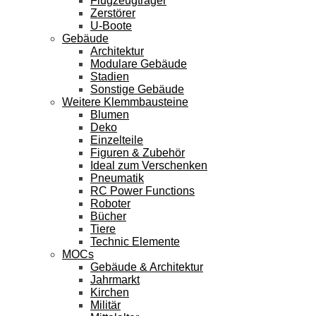
Flugzeugträger
Zerstörer
U-Boote
Gebäude
Architektur
Modulare Gebäude
Stadien
Sonstige Gebäude
Weitere Klemmbausteine
Blumen
Deko
Einzelteile
Figuren & Zubehör
Ideal zum Verschenken
Pneumatik
RC Power Functions
Roboter
Bücher
Tiere
Technic Elemente
MOCs
Gebäude & Architektur
Jahrmarkt
Kirchen
Militär