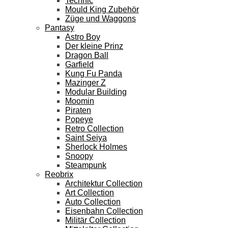
Technic
Mould King Zubehör
Züge und Waggons
Pantasy
Astro Boy
Der kleine Prinz
Dragon Ball
Garfield
Kung Fu Panda
Mazinger Z
Modular Building
Moomin
Piraten
Popeye
Retro Collection
Saint Seiya
Sherlock Holmes
Snoopy
Steampunk
Reobrix
Architektur Collection
Art Collection
Auto Collection
Eisenbahn Collection
Militär Collection