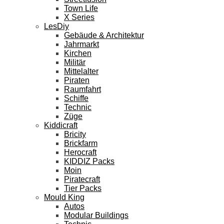
Town Life
X Series
LesDiy
Gebäude & Architektur
Jahrmarkt
Kirchen
Militär
Mittelalter
Piraten
Raumfahrt
Schiffe
Technic
Züge
Kiddicraft
Bricity
Brickfarm
Herocraft
KIDDIZ Packs
Moin
Piratecraft
Tier Packs
Mould King
Autos
Modular Buildings