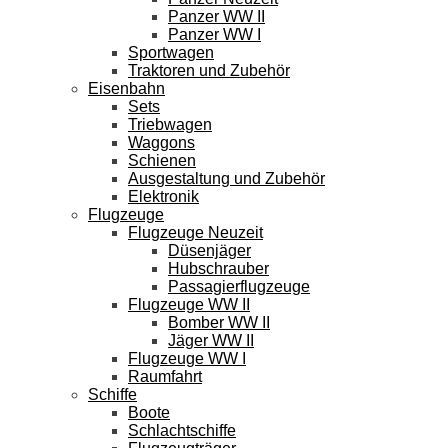
Panzer WW II
Panzer WW I
Sportwagen
Traktoren und Zubehör
Eisenbahn
Sets
Triebwagen
Waggons
Schienen
Ausgestaltung und Zubehör
Elektronik
Flugzeuge
Flugzeuge Neuzeit
Düsenjäger
Hubschrauber
Passagierflugzeuge
Flugzeuge WW II
Bomber WW II
Jäger WW II
Flugzeuge WW I
Raumfahrt
Schiffe
Boote
Schlachtschiffe