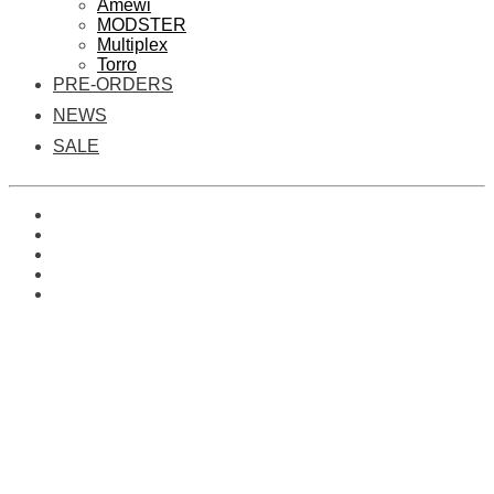
Amewi
MODSTER
Multiplex
Torro
PRE-ORDERS
NEWS
SALE
0
Es befinden sich keine Produkte im Warenkorb.