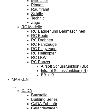
Mittelalter
Piraten
Raumfahrt
Schiffe
Technic
Züge
RC Modelle
RC Bagger und Baumaschinen
RC Boote
RC Drohnen
RC Fahrzeuge
RC Flugzeuge
RC Helikopter
RC LKW
RC Panzer
Airsoft Schussfunktion (BB)
Infrarot Schussfunktion (IR)
BB + IR
MARKEN
CaDA
Baustelle
Building Series
CaDA Zubehör
Geländewagen