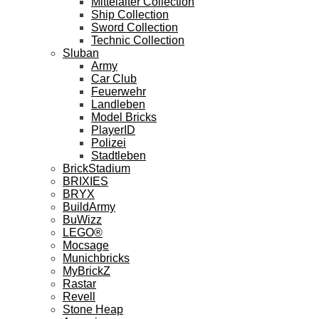
Mittelalter Collection
Ship Collection
Sword Collection
Technic Collection
Sluban
Army
Car Club
Feuerwehr
Landleben
Model Bricks
PlayerID
Polizei
Stadtleben
BrickStadium
BRIXIES
BRYX
BuildArmy
BuWizz
LEGO®
Mocsage
Munichbricks
MyBrickZ
Rastar
Revell
Stone Heap