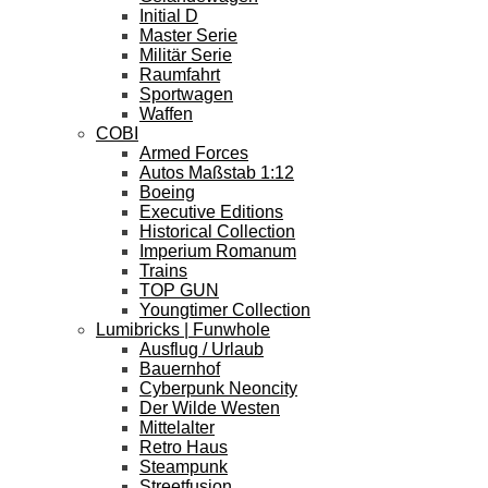
Initial D
Master Serie
Militär Serie
Raumfahrt
Sportwagen
Waffen
COBI
Armed Forces
Autos Maßstab 1:12
Boeing
Executive Editions
Historical Collection
Imperium Romanum
Trains
TOP GUN
Youngtimer Collection
Lumibricks | Funwhole
Ausflug / Urlaub
Bauernhof
Cyberpunk Neoncity
Der Wilde Westen
Mittelalter
Retro Haus
Steampunk
Streetfusion