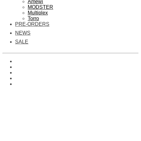
Amewi
MODSTER
Multiplex
Torro
PRE-ORDERS
NEWS
SALE
0
Es befinden sich keine Produkte im Warenkorb.