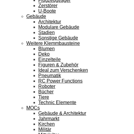
Flugzeugträger
Zerstörer
U-Boote
Gebäude
Architektur
Modulare Gebäude
Stadien
Sonstige Gebäude
Weitere Klemmbausteine
Blumen
Deko
Einzelteile
Figuren & Zubehör
Ideal zum Verschenken
Pneumatik
RC Power Functions
Roboter
Bücher
Tiere
Technic Elemente
MOCs
Gebäude & Architektur
Jahrmarkt
Kirchen
Militär