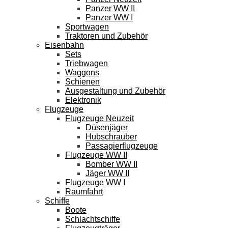
Panzer WW II
Panzer WW I
Sportwagen
Traktoren und Zubehör
Eisenbahn
Sets
Triebwagen
Waggons
Schienen
Ausgestaltung und Zubehör
Elektronik
Flugzeuge
Flugzeuge Neuzeit
Düsenjäger
Hubschrauber
Passagierflugzeuge
Flugzeuge WW II
Bomber WW II
Jäger WW II
Flugzeuge WW I
Raumfahrt
Schiffe
Boote
Schlachtschiffe