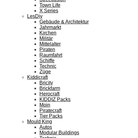
Town Life
X Series
LesDiy
Gebäude & Architektur
Jahrmarkt
Kirchen
Militär
Mittelalter
Piraten
Raumfahrt
Schiffe
Technic
Züge
Kiddicraft
Bricity
Brickfarm
Herocraft
KIDDIZ Packs
Moin
Piratecraft
Tier Packs
Mould King
Autos
Modular Buildings