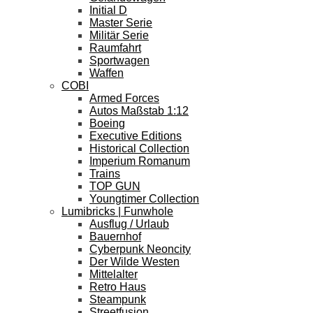
Initial D
Master Serie
Militär Serie
Raumfahrt
Sportwagen
Waffen
COBI
Armed Forces
Autos Maßstab 1:12
Boeing
Executive Editions
Historical Collection
Imperium Romanum
Trains
TOP GUN
Youngtimer Collection
Lumibricks | Funwhole
Ausflug / Urlaub
Bauernhof
Cyberpunk Neoncity
Der Wilde Westen
Mittelalter
Retro Haus
Steampunk
Streetfusion