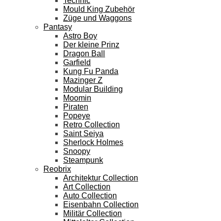
Technic
Mould King Zubehör
Züge und Waggons
Pantasy
Astro Boy
Der kleine Prinz
Dragon Ball
Garfield
Kung Fu Panda
Mazinger Z
Modular Building
Moomin
Piraten
Popeye
Retro Collection
Saint Seiya
Sherlock Holmes
Snoopy
Steampunk
Reobrix
Architektur Collection
Art Collection
Auto Collection
Eisenbahn Collection
Militär Collection