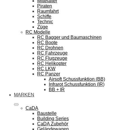
Mittelalter
Piraten
Raumfahrt
Schiffe
Technic
Züge
RC Modelle
RC Bagger und Baumaschinen
RC Boote
RC Drohnen
RC Fahrzeuge
RC Flugzeuge
RC Helikopter
RC LKW
RC Panzer
Airsoft Schussfunktion (BB)
Infrarot Schussfunktion (IR)
BB + IR
MARKEN
CaDA
Baustelle
Building Series
CaDA Zubehör
Geländewagen