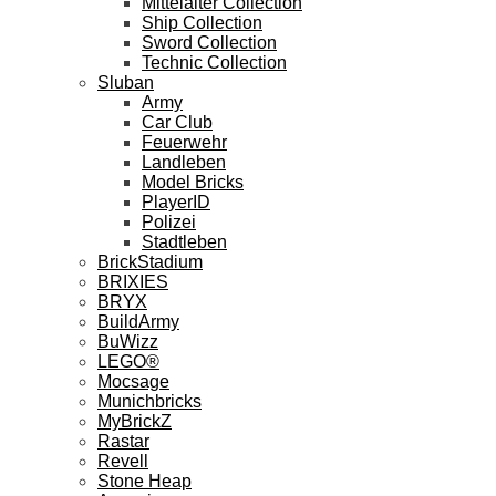
Mittelalter Collection
Ship Collection
Sword Collection
Technic Collection
Sluban
Army
Car Club
Feuerwehr
Landleben
Model Bricks
PlayerID
Polizei
Stadtleben
BrickStadium
BRIXIES
BRYX
BuildArmy
BuWizz
LEGO®
Mocsage
Munichbricks
MyBrickZ
Rastar
Revell
Stone Heap