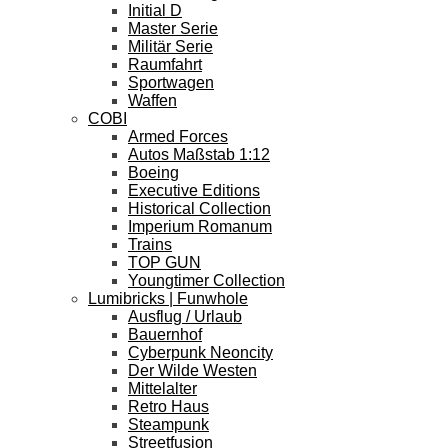
Initial D
Master Serie
Militär Serie
Raumfahrt
Sportwagen
Waffen
COBI
Armed Forces
Autos Maßstab 1:12
Boeing
Executive Editions
Historical Collection
Imperium Romanum
Trains
TOP GUN
Youngtimer Collection
Lumibricks | Funwhole
Ausflug / Urlaub
Bauernhof
Cyberpunk Neoncity
Der Wilde Westen
Mittelalter
Retro Haus
Steampunk
Streetfusion