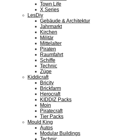
Town Life
X Series
LesDiy
Gebäude & Architektur
Jahrmarkt
Kirchen
Militär
Mittelalter
Piraten
Raumfahrt
Schiffe
Technic
Züge
Kiddicraft
Bricity
Brickfarm
Herocraft
KIDDIZ Packs
Moin
Piratecraft
Tier Packs
Mould King
Autos
Modular Buildings
Technic