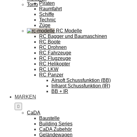
Piraten
Torro
Raumfahrt
Schiffe
Technic
Züge
RC Modelle
RC Bagger und Baumaschinen
RC Boote
RC Drohnen
RC Fahrzeuge
RC Flugzeuge
RC Helikopter
RC LKW
RC Panzer
Airsoft Schussfunktion (BB)
Infrarot Schussfunktion (IR)
BB + IR
MARKEN
CaDA
Baustelle
Building Series
CaDA Zubehör
Geländewagen