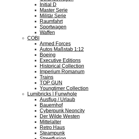
Initial D
Master Serie
Militär Serie
Raumfahrt
Sportwagen
Waffen
COBI
Armed Forces
Autos Maßstab 1:12
Boeing
Executive Editions
Historical Collection
Imperium Romanum
Trains
TOP GUN
Youngtimer Collection
Lumibricks | Funwhole
Ausflug / Urlaub
Bauernhof
Cyberpunk Neoncity
Der Wilde Westen
Mittelalter
Retro Haus
Steampunk
Streetfusion