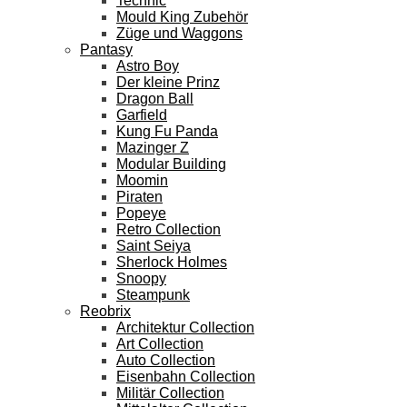
Technic
Mould King Zubehör
Züge und Waggons
Pantasy
Astro Boy
Der kleine Prinz
Dragon Ball
Garfield
Kung Fu Panda
Mazinger Z
Modular Building
Moomin
Piraten
Popeye
Retro Collection
Saint Seiya
Sherlock Holmes
Snoopy
Steampunk
Reobrix
Architektur Collection
Art Collection
Auto Collection
Eisenbahn Collection
Militär Collection