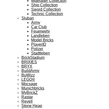
Mittelalter Collection
Ship Collection
Sword Collection
Technic Collection
Sluban
Army
Car Club
Feuerwehr
Landleben
Model Bricks
PlayerID
Polizei
Stadtleben
BrickStadium
BRIXIES
BRYX
BuildArmy
BuWizz
LEGO®
Mocsage
Munichbricks
MyBrickZ
Rastar
Revell
Stone Heap