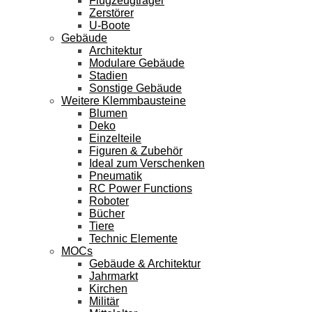
Flugzeugträger
Zerstörer
U-Boote
Gebäude
Architektur
Modulare Gebäude
Stadien
Sonstige Gebäude
Weitere Klemmbausteine
Blumen
Deko
Einzelteile
Figuren & Zubehör
Ideal zum Verschenken
Pneumatik
RC Power Functions
Roboter
Bücher
Tiere
Technic Elemente
MOCs
Gebäude & Architektur
Jahrmarkt
Kirchen
Militär