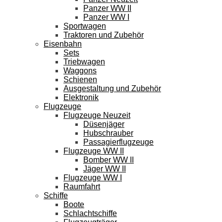
Panzer WW II
Panzer WW I
Sportwagen
Traktoren und Zubehör
Eisenbahn
Sets
Triebwagen
Waggons
Schienen
Ausgestaltung und Zubehör
Elektronik
Flugzeuge
Flugzeuge Neuzeit
Düsenjäger
Hubschrauber
Passagierflugzeuge
Flugzeuge WW II
Bomber WW II
Jäger WW II
Flugzeuge WW I
Raumfahrt
Schiffe
Boote
Schlachtschiffe