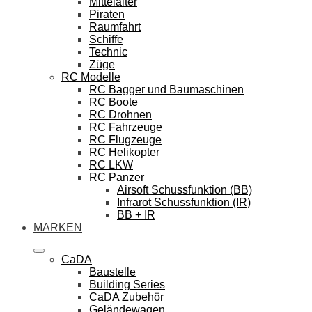
Mittelalter
Piraten
Raumfahrt
Schiffe
Technic
Züge
RC Modelle
RC Bagger und Baumaschinen
RC Boote
RC Drohnen
RC Fahrzeuge
RC Flugzeuge
RC Helikopter
RC LKW
RC Panzer
Airsoft Schussfunktion (BB)
Infrarot Schussfunktion (IR)
BB + IR
MARKEN
CaDA
Baustelle
Building Series
CaDA Zubehör
Geländewagen