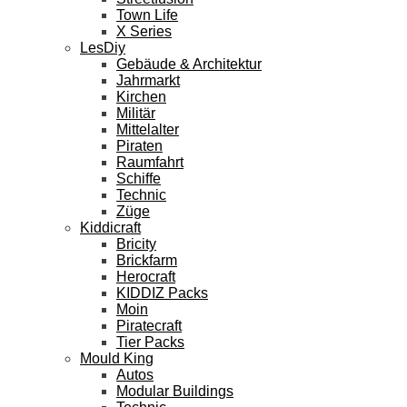
Town Life
X Series
LesDiy
Gebäude & Architektur
Jahrmarkt
Kirchen
Militär
Mittelalter
Piraten
Raumfahrt
Schiffe
Technic
Züge
Kiddicraft
Bricity
Brickfarm
Herocraft
KIDDIZ Packs
Moin
Piratecraft
Tier Packs
Mould King
Autos
Modular Buildings