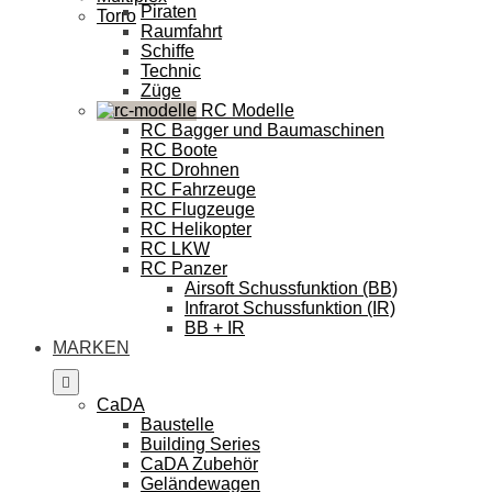
Piraten
Torro
Raumfahrt
Schiffe
Technic
Züge
RC Modelle
RC Bagger und Baumaschinen
RC Boote
RC Drohnen
RC Fahrzeuge
RC Flugzeuge
RC Helikopter
RC LKW
RC Panzer
Airsoft Schussfunktion (BB)
Infrarot Schussfunktion (IR)
BB + IR
MARKEN
CaDA
Baustelle
Building Series
CaDA Zubehör
Geländewagen