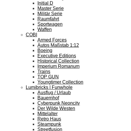
Initial D
Master Serie
Militär Serie
Raumfahrt
Sportwagen
Waffen
COBI
Armed Forces
Autos Maßstab 1:12
Boeing
Executive Editions
Historical Collection
Imperium Romanum
Trains
TOP GUN
Youngtimer Collection
Lumibricks | Funwhole
Ausflug / Urlaub
Bauernhof
Cyberpunk Neoncity
Der Wilde Westen
Mittelalter
Retro Haus
Steampunk
Streetfusion