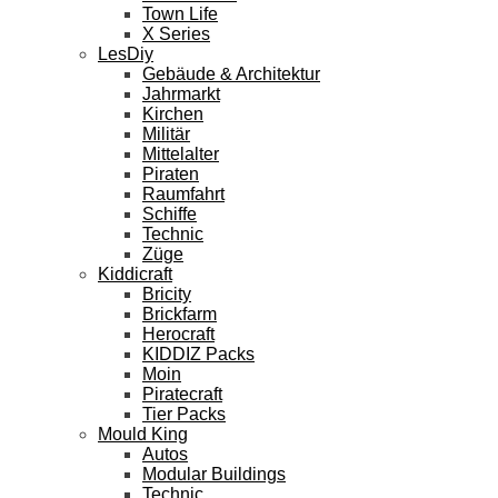
Town Life
X Series
LesDiy
Gebäude & Architektur
Jahrmarkt
Kirchen
Militär
Mittelalter
Piraten
Raumfahrt
Schiffe
Technic
Züge
Kiddicraft
Bricity
Brickfarm
Herocraft
KIDDIZ Packs
Moin
Piratecraft
Tier Packs
Mould King
Autos
Modular Buildings
Technic