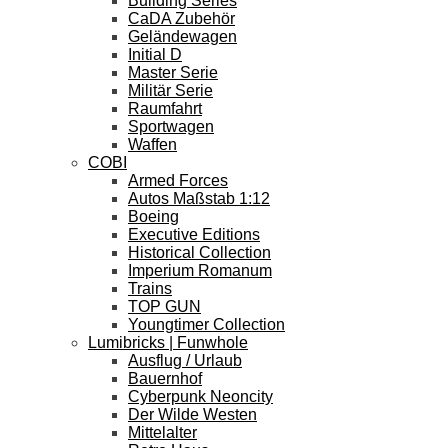
Building Series
CaDA Zubehör
Geländewagen
Initial D
Master Serie
Militär Serie
Raumfahrt
Sportwagen
Waffen
COBI
Armed Forces
Autos Maßstab 1:12
Boeing
Executive Editions
Historical Collection
Imperium Romanum
Trains
TOP GUN
Youngtimer Collection
Lumibricks | Funwhole
Ausflug / Urlaub
Bauernhof
Cyberpunk Neoncity
Der Wilde Westen
Mittelalter