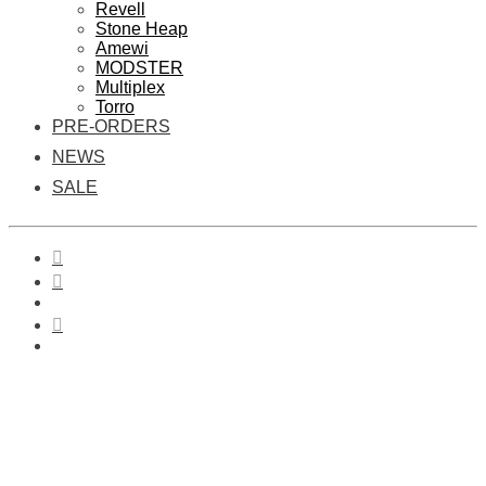
Revell
Stone Heap
Amewi
MODSTER
Multiplex
Torro
PRE-ORDERS
NEWS
SALE