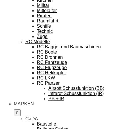
Kirchen
Militär
Mittelalter
Piraten
Raumfahrt
Schiffe
Technic
Züge
RC Modelle
RC Bagger und Baumaschinen
RC Boote
RC Drohnen
RC Fahrzeuge
RC Flugzeuge
RC Helikopter
RC LKW
RC Panzer
Airsoft Schussfunktion (BB)
Infrarot Schussfunktion (IR)
BB + IR
MARKEN
CaDA
Baustelle