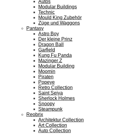
Autos
Modular Buildings
Technic
Mould King Zubehör
Züge und Waggons
Pantasy
Astro Boy
Der kleine Prinz
Dragon Ball
Garfield
Kung Fu Panda
Mazinger Z
Modular Building
Moomin
Piraten
Popeye
Retro Collection
Saint Seiya
Sherlock Holmes
Snoopy
Steampunk
Reobrix
Architektur Collection
Art Collection
Auto Collection