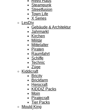
Retro Haus
Steampunk
Streetfusion
Town Life
X Series
LesDiy
Gebäude & Architektur
Jahrmarkt
Kirchen
Militär
Mittelalter
Piraten
Raumfahrt
Schiffe
Technic
Züge
Kiddicraft
Bricity
Brickfarm
Herocraft
KIDDIZ Packs
Moin
Piratecraft
Tier Packs
Mould King