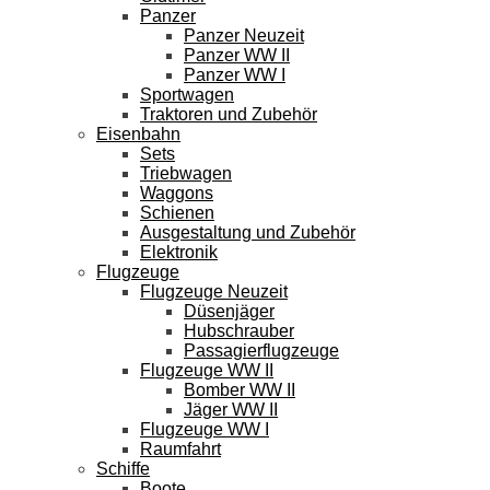
Panzer
Panzer Neuzeit
Panzer WW II
Panzer WW I
Sportwagen
Traktoren und Zubehör
Eisenbahn
Sets
Triebwagen
Waggons
Schienen
Ausgestaltung und Zubehör
Elektronik
Flugzeuge
Flugzeuge Neuzeit
Düsenjäger
Hubschrauber
Passagierflugzeuge
Flugzeuge WW II
Bomber WW II
Jäger WW II
Flugzeuge WW I
Raumfahrt
Schiffe
Boote