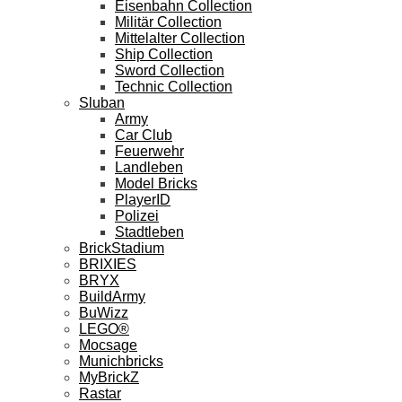
Eisenbahn Collection
Militär Collection
Mittelalter Collection
Ship Collection
Sword Collection
Technic Collection
Sluban
Army
Car Club
Feuerwehr
Landleben
Model Bricks
PlayerID
Polizei
Stadtleben
BrickStadium
BRIXIES
BRYX
BuildArmy
BuWizz
LEGO®
Mocsage
Munichbricks
MyBrickZ
Rastar