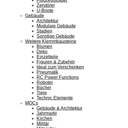
Flugzeugträger
Zerstörer
U-Boote
Gebäude
Architektur
Modulare Gebäude
Stadien
Sonstige Gebäude
Weitere Klemmbausteine
Blumen
Deko
Einzelteile
Figuren & Zubehör
Ideal zum Verschenken
Pneumatik
RC Power Functions
Roboter
Bücher
Tiere
Technic Elemente
MOCs
Gebäude & Architektur
Jahrmarkt
Kirchen
Militär