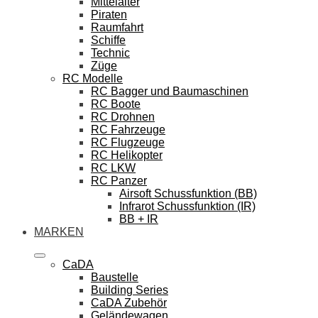
Mittelalter
Piraten
Raumfahrt
Schiffe
Technic
Züge
RC Modelle
RC Bagger und Baumaschinen
RC Boote
RC Drohnen
RC Fahrzeuge
RC Flugzeuge
RC Helikopter
RC LKW
RC Panzer
Airsoft Schussfunktion (BB)
Infrarot Schussfunktion (IR)
BB + IR
MARKEN
CaDA
Baustelle
Building Series
CaDA Zubehör
Geländewagen