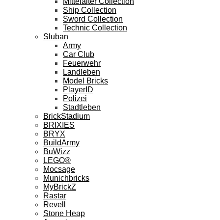
Mittelalter Collection
Ship Collection
Sword Collection
Technic Collection
Sluban
Army
Car Club
Feuerwehr
Landleben
Model Bricks
PlayerID
Polizei
Stadtleben
BrickStadium
BRIXIES
BRYX
BuildArmy
BuWizz
LEGO®
Mocsage
Munichbricks
MyBrickZ
Rastar
Revell
Stone Heap