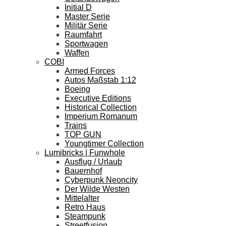
Initial D
Master Serie
Militär Serie
Raumfahrt
Sportwagen
Waffen
COBI
Armed Forces
Autos Maßstab 1:12
Boeing
Executive Editions
Historical Collection
Imperium Romanum
Trains
TOP GUN
Youngtimer Collection
Lumibricks | Funwhole
Ausflug / Urlaub
Bauernhof
Cyberpunk Neoncity
Der Wilde Westen
Mittelalter
Retro Haus
Steampunk
Streetfusion