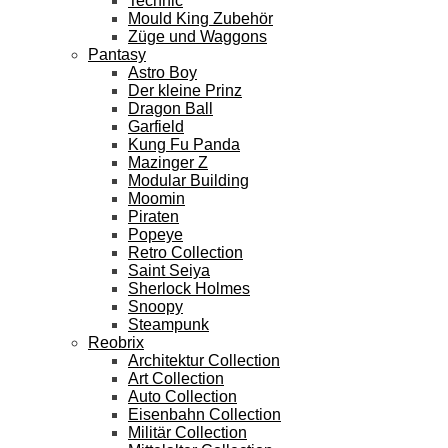
Technic
Mould King Zubehör
Züge und Waggons
Pantasy
Astro Boy
Der kleine Prinz
Dragon Ball
Garfield
Kung Fu Panda
Mazinger Z
Modular Building
Moomin
Piraten
Popeye
Retro Collection
Saint Seiya
Sherlock Holmes
Snoopy
Steampunk
Reobrix
Architektur Collection
Art Collection
Auto Collection
Eisenbahn Collection
Militär Collection