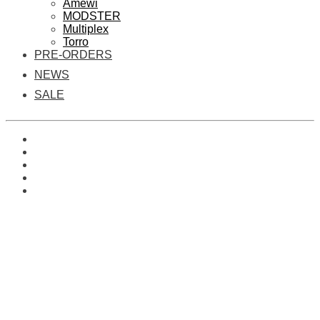
Amewi
MODSTER
Multiplex
Torro
PRE-ORDERS
NEWS
SALE
0
Es befinden sich keine Produkte im Warenkorb.