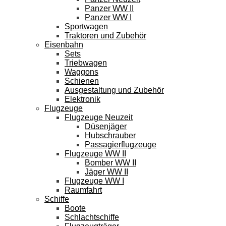
Panzer WW II
Panzer WW I
Sportwagen
Traktoren und Zubehör
Eisenbahn
Sets
Triebwagen
Waggons
Schienen
Ausgestaltung und Zubehör
Elektronik
Flugzeuge
Flugzeuge Neuzeit
Düsenjäger
Hubschrauber
Passagierflugzeuge
Flugzeuge WW II
Bomber WW II
Jäger WW II
Flugzeuge WW I
Raumfahrt
Schiffe
Boote
Schlachtschiffe