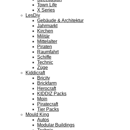
Town Life
X Series
LesDiy
Gebäude & Architektur
Jahrmarkt
Kirchen
Militär
Mittelalter
Piraten
Raumfahrt
Schiffe
Technic
Züge
Kiddicraft
Bricity
Brickfarm
Herocraft
KIDDIZ Packs
Moin
Piratecraft
Tier Packs
Mould King
Autos
Modular Buildings