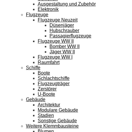
Ausgestaltung und Zubehör
Elektronik
Flugzeuge
Flugzeuge Neuzeit
Düsenjäger
Hubschrauber
Passagierflugzeuge
Flugzeuge WW II
Bomber WW II
Jäger WW II
Flugzeuge WW I
Raumfahrt
Schiffe
Boote
Schlachtschiffe
Flugzeugträger
Zerstörer
U-Boote
Gebäude
Architektur
Modulare Gebäude
Stadien
Sonstige Gebäude
Weitere Klemmbausteine
Blumen