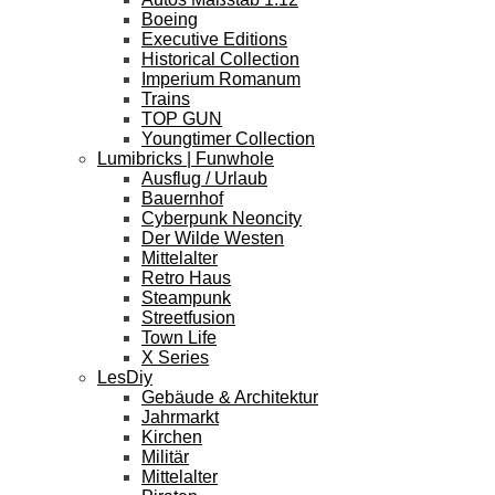
Boeing
Executive Editions
Historical Collection
Imperium Romanum
Trains
TOP GUN
Youngtimer Collection
Lumibricks | Funwhole
Ausflug / Urlaub
Bauernhof
Cyberpunk Neoncity
Der Wilde Westen
Mittelalter
Retro Haus
Steampunk
Streetfusion
Town Life
X Series
LesDiy
Gebäude & Architektur
Jahrmarkt
Kirchen
Militär
Mittelalter