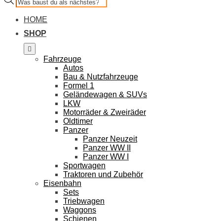
search
HOME
SHOP
Fahrzeuge
Autos
Bau & Nutzfahrzeuge
Formel 1
Geländewagen & SUVs
LKW
Motorräder & Zweiräder
Oldtimer
Panzer
Panzer Neuzeit
Panzer WW II
Panzer WW I
Sportwagen
Traktoren und Zubehör
Eisenbahn
Sets
Triebwagen
Waggons
Schienen