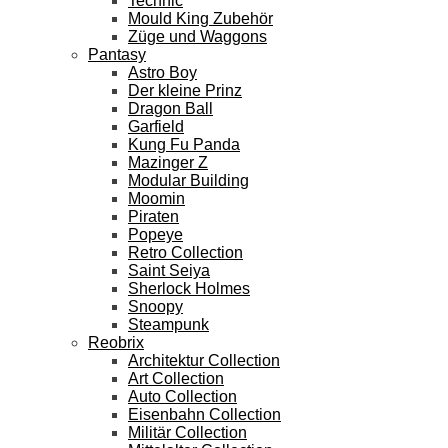
Technic
Mould King Zubehör
Züge und Waggons
Pantasy
Astro Boy
Der kleine Prinz
Dragon Ball
Garfield
Kung Fu Panda
Mazinger Z
Modular Building
Moomin
Piraten
Popeye
Retro Collection
Saint Seiya
Sherlock Holmes
Snoopy
Steampunk
Reobrix
Architektur Collection
Art Collection
Auto Collection
Eisenbahn Collection
Militär Collection