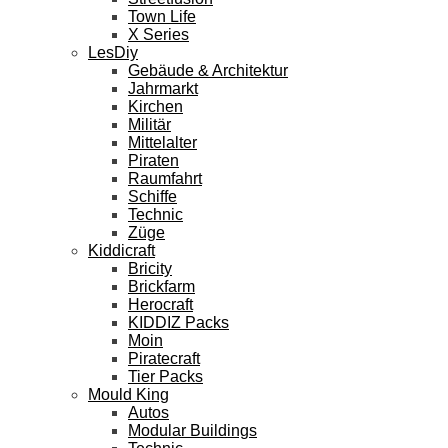
Town Life
X Series
LesDiy
Gebäude & Architektur
Jahrmarkt
Kirchen
Militär
Mittelalter
Piraten
Raumfahrt
Schiffe
Technic
Züge
Kiddicraft
Bricity
Brickfarm
Herocraft
KIDDIZ Packs
Moin
Piratecraft
Tier Packs
Mould King
Autos
Modular Buildings