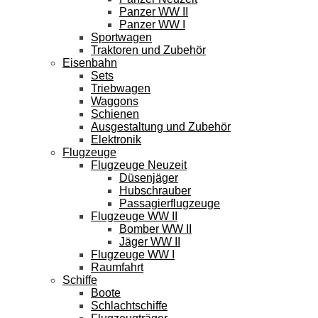
Panzer WW II
Panzer WW I
Sportwagen
Traktoren und Zubehör
Eisenbahn
Sets
Triebwagen
Waggons
Schienen
Ausgestaltung und Zubehör
Elektronik
Flugzeuge
Flugzeuge Neuzeit
Düsenjäger
Hubschrauber
Passagierflugzeuge
Flugzeuge WW II
Bomber WW II
Jäger WW II
Flugzeuge WW I
Raumfahrt
Schiffe
Boote
Schlachtschiffe