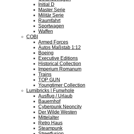
Initial D
Master Serie
Militär Serie
Raumfahrt
Sportwagen
Waffen
COBI
Armed Forces
Autos Maßstab 1:12
Boeing
Executive Editions
Historical Collection
Imperium Romanum
Trains
TOP GUN
Youngtimer Collection
Lumibricks | Funwhole
Ausflug / Urlaub
Bauernhof
Cyberpunk Neoncity
Der Wilde Westen
Mittelalter
Retro Haus
Steampunk
Streetfusion