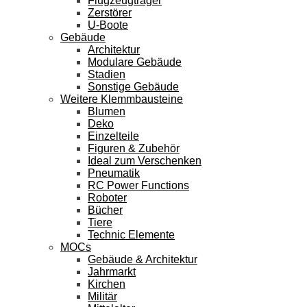
Flugzeugträger
Zerstörer
U-Boote
Gebäude
Architektur
Modulare Gebäude
Stadien
Sonstige Gebäude
Weitere Klemmbausteine
Blumen
Deko
Einzelteile
Figuren & Zubehör
Ideal zum Verschenken
Pneumatik
RC Power Functions
Roboter
Bücher
Tiere
Technic Elemente
MOCs
Gebäude & Architektur
Jahrmarkt
Kirchen
Militär