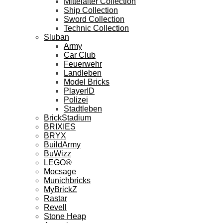
Mittelalter Collection
Ship Collection
Sword Collection
Technic Collection
Sluban
Army
Car Club
Feuerwehr
Landleben
Model Bricks
PlayerID
Polizei
Stadtleben
BrickStadium
BRIXIES
BRYX
BuildArmy
BuWizz
LEGO®
Mocsage
Munichbricks
MyBrickZ
Rastar
Revell
Stone Heap