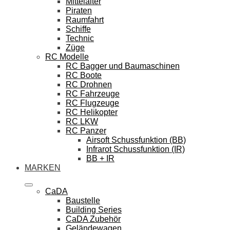
Mittelalter
Piraten
Raumfahrt
Schiffe
Technic
Züge
RC Modelle
RC Bagger und Baumaschinen
RC Boote
RC Drohnen
RC Fahrzeuge
RC Flugzeuge
RC Helikopter
RC LKW
RC Panzer
Airsoft Schussfunktion (BB)
Infrarot Schussfunktion (IR)
BB + IR
MARKEN
CaDA
Baustelle
Building Series
CaDA Zubehör
Geländewagen