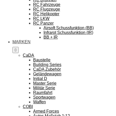
RC Fahrzeuge
RC Flugzeuge
RC Helikopter
RC LKW
RC Panzer
Airsoft Schussfunktion (BB)
Infrarot Schussfunktion (IR)
BB + IR
MARKEN
CaDA
Baustelle
Building Series
CaDA Zubehör
Geländewagen
Initial D
Master Serie
Militär Serie
Raumfahrt
Sportwagen
Waffen
COBI
Armed Forces
Autos Maßstab 1:12