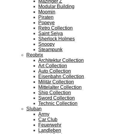
Mazinger Z
Modular Building
Moomin
Piraten
Popeye
Retro Collection
Saint Seiya
Sherlock Holmes
Snoopy
Steampunk
Reobrix
Architektur Collection
Art Collection
Auto Collection
Eisenbahn Collection
Militär Collection
Mittelalter Collection
Ship Collection
Sword Collection
Technic Collection
Sluban
Army
Car Club
Feuerwehr
Landleben