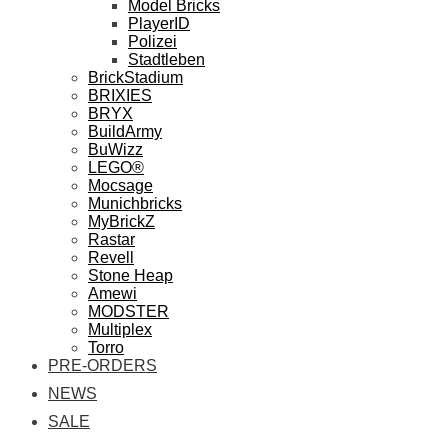
Model Bricks
PlayerID
Polizei
Stadtleben
BrickStadium
BRIXIES
BRYX
BuildArmy
BuWizz
LEGO®
Mocsage
Munichbricks
MyBrickZ
Rastar
Revell
Stone Heap
Amewi
MODSTER
Multiplex
Torro
PRE-ORDERS
NEWS
SALE