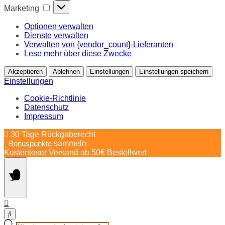
Marketing
Marketing
Optionen verwalten
Dienste verwalten
Verwalten von {vendor_count}-Lieferanten
Lese mehr über diese Zwecke
Akzeptieren
Ablehnen
Einstellungen
Einstellungen speichern
Einstellungen
Cookie-Richtlinie
Datenschutz
Impressum
Springe
30 Tage Rückgaberecht
zum
Bonuspunkte
sammeln
Inhalt
Kostenloser Versand ab 50€ Bestellwert
Products