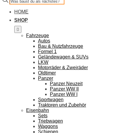
search
HOME
SHOP
Fahrzeuge
Autos
Bau & Nutzfahrzeuge
Formel 1
Geländewagen & SUVs
LKW
Motorräder & Zweiräder
Oldtimer
Panzer
Panzer Neuzeit
Panzer WW II
Panzer WW I
Sportwagen
Traktoren und Zubehör
Eisenbahn
Sets
Triebwagen
Waggons
Schienen