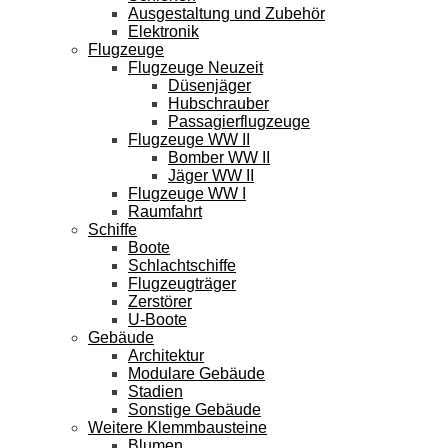
Ausgestaltung und Zubehör
Elektronik
Flugzeuge
Flugzeuge Neuzeit
Düsenjäger
Hubschrauber
Passagierflugzeuge
Flugzeuge WW II
Bomber WW II
Jäger WW II
Flugzeuge WW I
Raumfahrt
Schiffe
Boote
Schlachtschiffe
Flugzeugträger
Zerstörer
U-Boote
Gebäude
Architektur
Modulare Gebäude
Stadien
Sonstige Gebäude
Weitere Klemmbausteine
Blumen