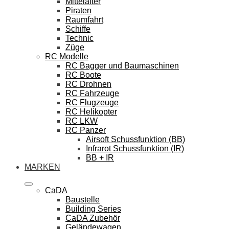
Mittelalter
Piraten
Raumfahrt
Schiffe
Technic
Züge
RC Modelle
RC Bagger und Baumaschinen
RC Boote
RC Drohnen
RC Fahrzeuge
RC Flugzeuge
RC Helikopter
RC LKW
RC Panzer
Airsoft Schussfunktion (BB)
Infrarot Schussfunktion (IR)
BB + IR
MARKEN
CaDA
Baustelle
Building Series
CaDA Zubehör
Geländewagen