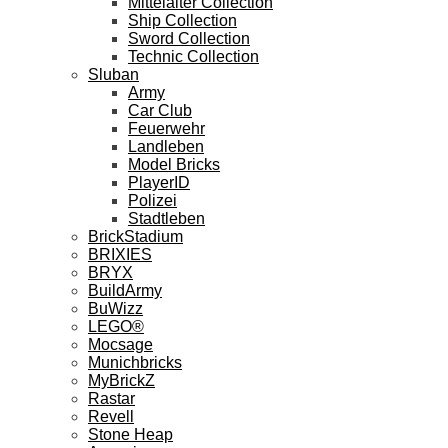
Mittelalter Collection
Ship Collection
Sword Collection
Technic Collection
Sluban
Army
Car Club
Feuerwehr
Landleben
Model Bricks
PlayerID
Polizei
Stadtleben
BrickStadium
BRIXIES
BRYX
BuildArmy
BuWizz
LEGO®
Mocsage
Munichbricks
MyBrickZ
Rastar
Revell
Stone Heap