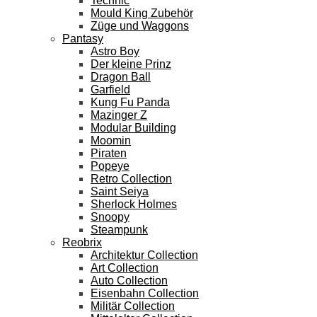
Technic
Mould King Zubehör
Züge und Waggons
Pantasy
Astro Boy
Der kleine Prinz
Dragon Ball
Garfield
Kung Fu Panda
Mazinger Z
Modular Building
Moomin
Piraten
Popeye
Retro Collection
Saint Seiya
Sherlock Holmes
Snoopy
Steampunk
Reobrix
Architektur Collection
Art Collection
Auto Collection
Eisenbahn Collection
Militär Collection