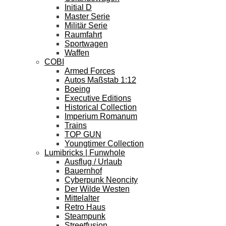
Initial D
Master Serie
Militär Serie
Raumfahrt
Sportwagen
Waffen
COBI
Armed Forces
Autos Maßstab 1:12
Boeing
Executive Editions
Historical Collection
Imperium Romanum
Trains
TOP GUN
Youngtimer Collection
Lumibricks | Funwhole
Ausflug / Urlaub
Bauernhof
Cyberpunk Neoncity
Der Wilde Westen
Mittelalter
Retro Haus
Steampunk
Streetfusion