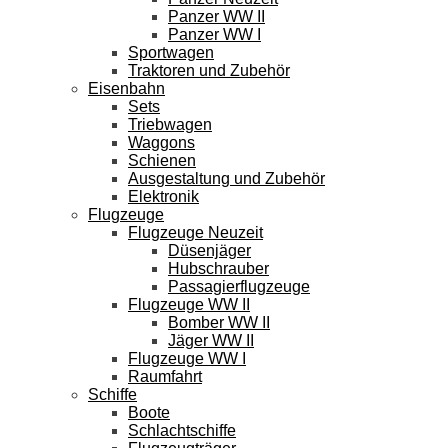
Panzer WW II
Panzer WW I
Sportwagen
Traktoren und Zubehör
Eisenbahn
Sets
Triebwagen
Waggons
Schienen
Ausgestaltung und Zubehör
Elektronik
Flugzeuge
Flugzeuge Neuzeit
Düsenjäger
Hubschrauber
Passagierflugzeuge
Flugzeuge WW II
Bomber WW II
Jäger WW II
Flugzeuge WW I
Raumfahrt
Schiffe
Boote
Schlachtschiffe