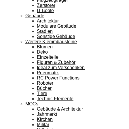
Flugzeugträger
Zerstörer
U-Boote
Gebäude
Architektur
Modulare Gebäude
Stadien
Sonstige Gebäude
Weitere Klemmbausteine
Blumen
Deko
Einzelteile
Figuren & Zubehör
Ideal zum Verschenken
Pneumatik
RC Power Functions
Roboter
Bücher
Tiere
Technic Elemente
MOCs
Gebäude & Architektur
Jahrmarkt
Kirchen
Militär