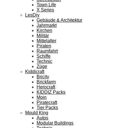
Town Life
X Series
LesDiy
Gebäude & Architektur
Jahrmarkt
Kirchen
Militär
Mittelalter
Piraten
Raumfahrt
Schiffe
Technic
Züge
Kiddicraft
Bricity
Brickfarm
Herocraft
KIDDIZ Packs
Moin
Piratecraft
Tier Packs
Mould King
Autos
Modular Buildings