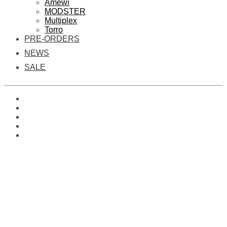
Amewi
MODSTER
Multiplex
Torro
PRE-ORDERS
NEWS
SALE
0
Es befinden sich keine Produkte im Warenkorb.