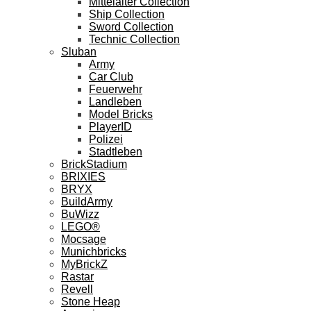
Mittelalter Collection
Ship Collection
Sword Collection
Technic Collection
Sluban
Army
Car Club
Feuerwehr
Landleben
Model Bricks
PlayerID
Polizei
Stadtleben
BrickStadium
BRIXIES
BRYX
BuildArmy
BuWizz
LEGO®
Mocsage
Munichbricks
MyBrickZ
Rastar
Revell
Stone Heap