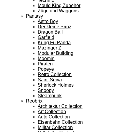
Technic
Mould King Zubehör
Züge und Waggons
Pantasy
Astro Boy
Der kleine Prinz
Dragon Ball
Garfield
Kung Fu Panda
Mazinger Z
Modular Building
Moomin
Piraten
Popeye
Retro Collection
Saint Seiya
Sherlock Holmes
Snoopy
Steampunk
Reobrix
Architektur Collection
Art Collection
Auto Collection
Eisenbahn Collection
Militär Collection