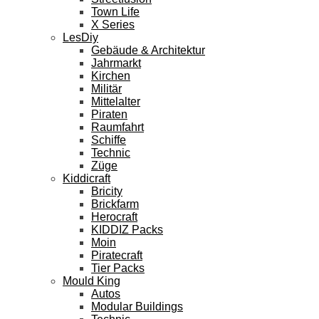
Town Life
X Series
LesDiy
Gebäude & Architektur
Jahrmarkt
Kirchen
Militär
Mittelalter
Piraten
Raumfahrt
Schiffe
Technic
Züge
Kiddicraft
Bricity
Brickfarm
Herocraft
KIDDIZ Packs
Moin
Piratecraft
Tier Packs
Mould King
Autos
Modular Buildings