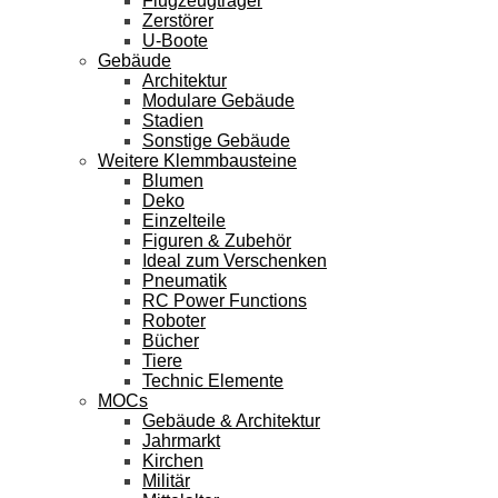
Flugzeugträger
Zerstörer
U-Boote
Gebäude
Architektur
Modulare Gebäude
Stadien
Sonstige Gebäude
Weitere Klemmbausteine
Blumen
Deko
Einzelteile
Figuren & Zubehör
Ideal zum Verschenken
Pneumatik
RC Power Functions
Roboter
Bücher
Tiere
Technic Elemente
MOCs
Gebäude & Architektur
Jahrmarkt
Kirchen
Militär