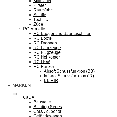
Mittelalter
Piraten
Raumfahrt
Schiffe
Technic
Züge
RC Modelle
RC Bagger und Baumaschinen
RC Boote
RC Drohnen
RC Fahrzeuge
RC Flugzeuge
RC Helikopter
RC LKW
RC Panzer
Airsoft Schussfunktion (BB)
Infrarot Schussfunktion (IR)
BB + IR
MARKEN
CaDA
Baustelle
Building Series
CaDA Zubehör
Geländewagen