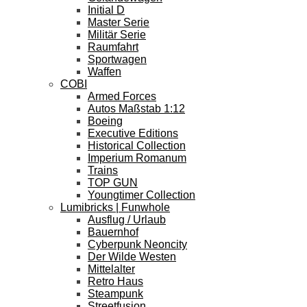
Initial D
Master Serie
Militär Serie
Raumfahrt
Sportwagen
Waffen
COBI
Armed Forces
Autos Maßstab 1:12
Boeing
Executive Editions
Historical Collection
Imperium Romanum
Trains
TOP GUN
Youngtimer Collection
Lumibricks | Funwhole
Ausflug / Urlaub
Bauernhof
Cyberpunk Neoncity
Der Wilde Westen
Mittelalter
Retro Haus
Steampunk
Streetfusion