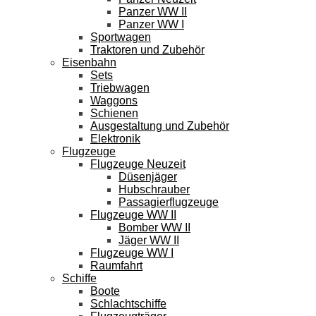
Panzer WW II
Panzer WW I
Sportwagen
Traktoren und Zubehör
Eisenbahn
Sets
Triebwagen
Waggons
Schienen
Ausgestaltung und Zubehör
Elektronik
Flugzeuge
Flugzeuge Neuzeit
Düsenjäger
Hubschrauber
Passagierflugzeuge
Flugzeuge WW II
Bomber WW II
Jäger WW II
Flugzeuge WW I
Raumfahrt
Schiffe
Boote
Schlachtschiffe