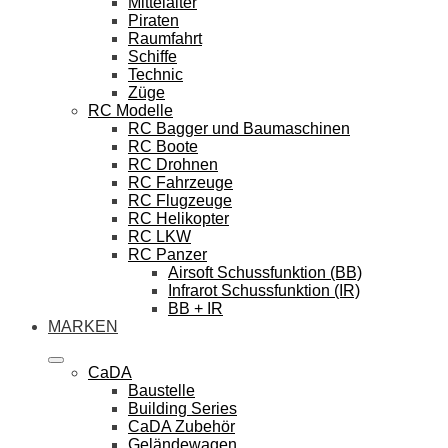
Mittelalter
Piraten
Raumfahrt
Schiffe
Technic
Züge
RC Modelle
RC Bagger und Baumaschinen
RC Boote
RC Drohnen
RC Fahrzeuge
RC Flugzeuge
RC Helikopter
RC LKW
RC Panzer
Airsoft Schussfunktion (BB)
Infrarot Schussfunktion (IR)
BB + IR
MARKEN
CaDA
Baustelle
Building Series
CaDA Zubehör
Geländewagen