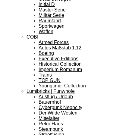
Initial D
Master Serie
Militär Serie
Raumfahrt
Sportwagen
Waffen
COBI
Armed Forces
Autos Maßstab 1:12
Boeing
Executive Editions
Historical Collection
Imperium Romanum
Trains
TOP GUN
Youngtimer Collection
Lumibricks | Funwhole
Ausflug / Urlaub
Bauernhof
Cyberpunk Neoncity
Der Wilde Westen
Mittelalter
Retro Haus
Steampunk
Streetfusion