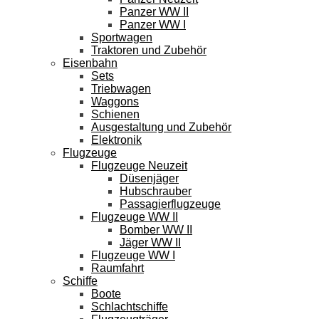
Panzer WW II
Panzer WW I
Sportwagen
Traktoren und Zubehör
Eisenbahn
Sets
Triebwagen
Waggons
Schienen
Ausgestaltung und Zubehör
Elektronik
Flugzeuge
Flugzeuge Neuzeit
Düsenjäger
Hubschrauber
Passagierflugzeuge
Flugzeuge WW II
Bomber WW II
Jäger WW II
Flugzeuge WW I
Raumfahrt
Schiffe
Boote
Schlachtschiffe