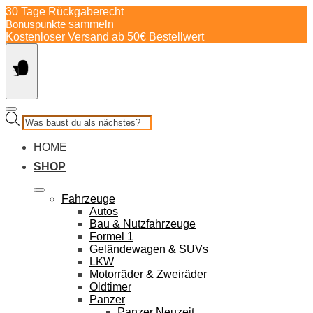
Springe
30 Tage Rückgaberecht
zum
Bonuspunkte
sammeln
Inhalt
Kostenloser Versand ab 50€ Bestellwert
Products
search
HOME
SHOP
Fahrzeuge
Autos
Bau & Nutzfahrzeuge
Formel 1
Geländewagen & SUVs
LKW
Motorräder & Zweiräder
Oldtimer
Panzer
Panzer Neuzeit