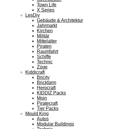
Town Life
X Series
LesDiy
Gebäude & Architektur
Jahrmarkt
Kirchen
Militär
Mittelalter
Piraten
Raumfahrt
Schiffe
Technic
Züge
Kiddicraft
Bricity
Brickfarm
Herocraft
KIDDIZ Packs
Moin
Piratecraft
Tier Packs
Mould King
Autos
Modular Buildings