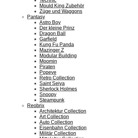
Technic
Mould King Zubehör
Züge und Waggons
Pantasy
Astro Boy
Der kleine Prinz
Dragon Ball
Garfield
Kung Fu Panda
Mazinger Z
Modular Building
Moomin
Piraten
Popeye
Retro Collection
Saint Seiya
Sherlock Holmes
Snoopy
Steampunk
Reobrix
Architektur Collection
Art Collection
Auto Collection
Eisenbahn Collection
Militär Collection