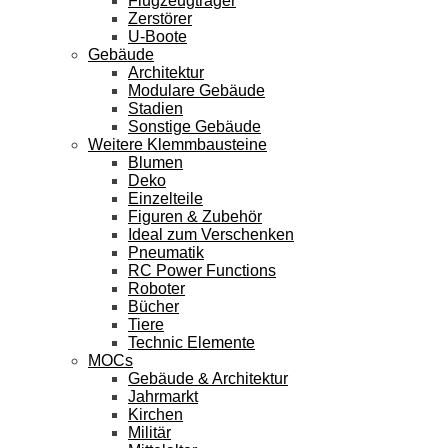
Flugzeugträger
Zerstörer
U-Boote
Gebäude
Architektur
Modulare Gebäude
Stadien
Sonstige Gebäude
Weitere Klemmbausteine
Blumen
Deko
Einzelteile
Figuren & Zubehör
Ideal zum Verschenken
Pneumatik
RC Power Functions
Roboter
Bücher
Tiere
Technic Elemente
MOCs
Gebäude & Architektur
Jahrmarkt
Kirchen
Militär