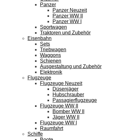
Panzer
Panzer Neuzeit
Panzer WW II
Panzer WW I
Sportwagen
Traktoren und Zubehör
Eisenbahn
Sets
Triebwagen
Waggons
Schienen
Ausgestaltung und Zubehör
Elektronik
Flugzeuge
Flugzeuge Neuzeit
Düsenjäger
Hubschrauber
Passagierflugzeuge
Flugzeuge WW II
Bomber WW II
Jäger WW II
Flugzeuge WW I
Raumfahrt
Schiffe
Boote