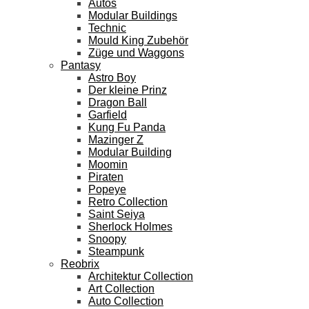
Autos
Modular Buildings
Technic
Mould King Zubehör
Züge und Waggons
Pantasy
Astro Boy
Der kleine Prinz
Dragon Ball
Garfield
Kung Fu Panda
Mazinger Z
Modular Building
Moomin
Piraten
Popeye
Retro Collection
Saint Seiya
Sherlock Holmes
Snoopy
Steampunk
Reobrix
Architektur Collection
Art Collection
Auto Collection