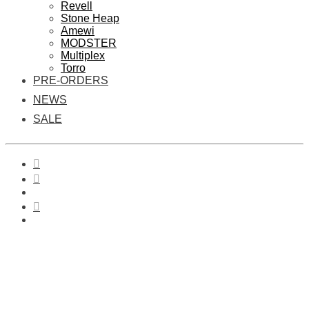
Revell
Stone Heap
Amewi
MODSTER
Multiplex
Torro
PRE-ORDERS
NEWS
SALE
0