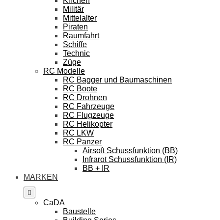
Kirchen
Militär
Mittelalter
Piraten
Raumfahrt
Schiffe
Technic
Züge
RC Modelle
RC Bagger und Baumaschinen
RC Boote
RC Drohnen
RC Fahrzeuge
RC Flugzeuge
RC Helikopter
RC LKW
RC Panzer
Airsoft Schussfunktion (BB)
Infrarot Schussfunktion (IR)
BB + IR
MARKEN
CaDA
Baustelle