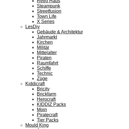
Retro Haus
Steampunk
Streetfusion
Town Life
X Series
LesDiy
Gebäude & Architektur
Jahrmarkt
Kirchen
Militär
Mittelalter
Piraten
Raumfahrt
Schiffe
Technic
Züge
Kiddicraft
Bricity
Brickfarm
Herocraft
KIDDIZ Packs
Moin
Piratecraft
Tier Packs
Mould King