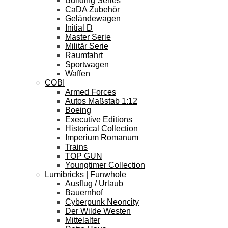
Building Series
CaDA Zubehör
Geländewagen
Initial D
Master Serie
Militär Serie
Raumfahrt
Sportwagen
Waffen
COBI
Armed Forces
Autos Maßstab 1:12
Boeing
Executive Editions
Historical Collection
Imperium Romanum
Trains
TOP GUN
Youngtimer Collection
Lumibricks | Funwhole
Ausflug / Urlaub
Bauernhof
Cyberpunk Neoncity
Der Wilde Westen
Mittelalter