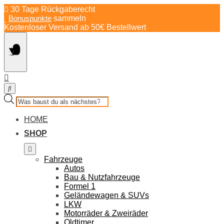
Springe
30 Tage Rückgaberecht
zum
Bonuspunkte
sammeln
Inhalt
Kostenloser Versand ab 50€ Bestellwert
Products
search
HOME
SHOP
Fahrzeuge
Autos
Bau & Nutzfahrzeuge
Formel 1
Geländewagen & SUVs
LKW
Motorräder & Zweiräder
Oldtimer