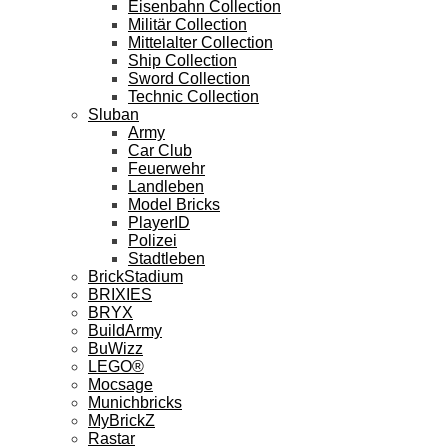
Eisenbahn Collection
Militär Collection
Mittelalter Collection
Ship Collection
Sword Collection
Technic Collection
Sluban
Army
Car Club
Feuerwehr
Landleben
Model Bricks
PlayerID
Polizei
Stadtleben
BrickStadium
BRIXIES
BRYX
BuildArmy
BuWizz
LEGO®
Mocsage
Munichbricks
MyBrickZ
Rastar