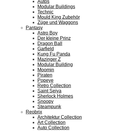
Autos
Modular Buildings
Technic
Mould King Zubehör
Züge und Waggons
Pantasy
Astro Boy
Der kleine Prinz
Dragon Ball
Garfield
Kung Fu Panda
Mazinger Z
Modular Building
Moomin
Piraten
Popeye
Retro Collection
Saint Seiya
Sherlock Holmes
Snoopy
Steampunk
Reobrix
Architektur Collection
Art Collection
Auto Collection