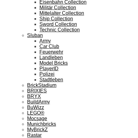
Eisenbahn Collection
Militär Collection
Mittelalter Collection
Ship Collection
Sword Collection
Technic Collection
Sluban
Army
Car Club
Feuerwehr
Landleben
Model Bricks
PlayerID
Polizei
Stadtleben
BrickStadium
BRIXIES
BRYX
BuildArmy
BuWizz
LEGO®
Mocsage
Munichbricks
MyBrickZ
Rastar