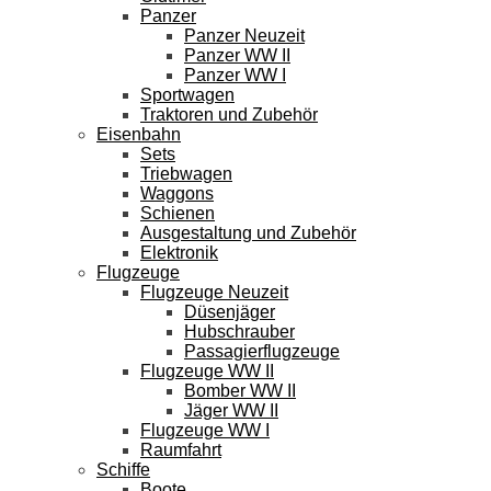
Panzer
Panzer Neuzeit
Panzer WW II
Panzer WW I
Sportwagen
Traktoren und Zubehör
Eisenbahn
Sets
Triebwagen
Waggons
Schienen
Ausgestaltung und Zubehör
Elektronik
Flugzeuge
Flugzeuge Neuzeit
Düsenjäger
Hubschrauber
Passagierflugzeuge
Flugzeuge WW II
Bomber WW II
Jäger WW II
Flugzeuge WW I
Raumfahrt
Schiffe
Boote