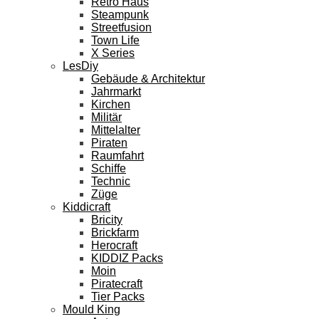
Retro Haus
Steampunk
Streetfusion
Town Life
X Series
LesDiy
Gebäude & Architektur
Jahrmarkt
Kirchen
Militär
Mittelalter
Piraten
Raumfahrt
Schiffe
Technic
Züge
Kiddicraft
Bricity
Brickfarm
Herocraft
KIDDIZ Packs
Moin
Piratecraft
Tier Packs
Mould King