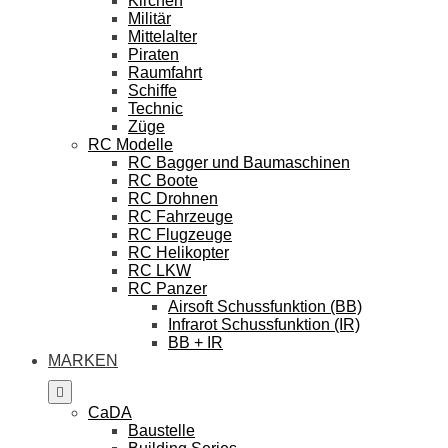
Kirchen
Militär
Mittelalter
Piraten
Raumfahrt
Schiffe
Technic
Züge
RC Modelle
RC Bagger und Baumaschinen
RC Boote
RC Drohnen
RC Fahrzeuge
RC Flugzeuge
RC Helikopter
RC LKW
RC Panzer
Airsoft Schussfunktion (BB)
Infrarot Schussfunktion (IR)
BB + IR
MARKEN
CaDA
Baustelle