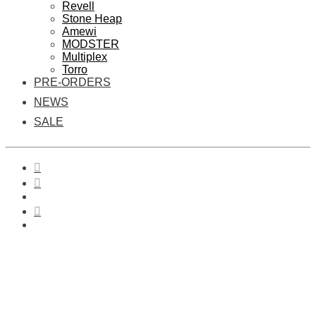
Revell
Stone Heap
Amewi
MODSTER
Multiplex
Torro
PRE-ORDERS
NEWS
SALE
0