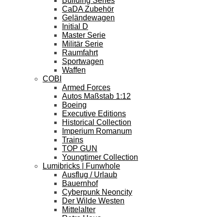
Building Series
CaDA Zubehör
Geländewagen
Initial D
Master Serie
Militär Serie
Raumfahrt
Sportwagen
Waffen
COBI
Armed Forces
Autos Maßstab 1:12
Boeing
Executive Editions
Historical Collection
Imperium Romanum
Trains
TOP GUN
Youngtimer Collection
Lumibricks | Funwhole
Ausflug / Urlaub
Bauernhof
Cyberpunk Neoncity
Der Wilde Westen
Mittelalter