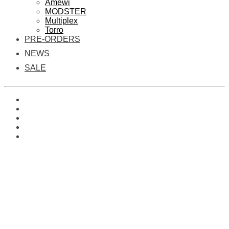
Amewi
MODSTER
Multiplex
Torro
PRE-ORDERS
NEWS
SALE
0
Es befinden sich keine Produkte im Warenkorb.