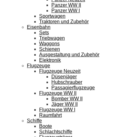
Panzer WW II
Panzer WW I
Sportwagen
Traktoren und Zubehör
Eisenbahn
Sets
Triebwagen
Waggons
Schienen
Ausgestaltung und Zubehör
Elektronik
Flugzeuge
Flugzeuge Neuzeit
Düsenjäger
Hubschrauber
Passagierflugzeuge
Flugzeuge WW II
Bomber WW II
Jäger WW II
Flugzeuge WW I
Raumfahrt
Schiffe
Boote
Schlachtschiffe