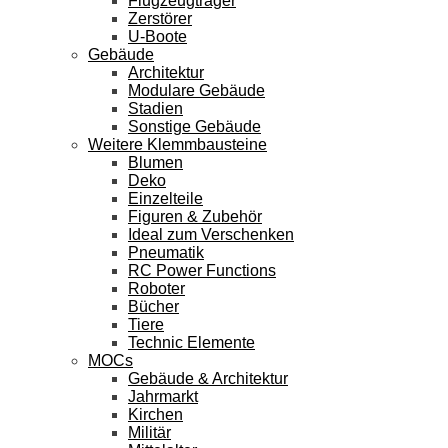
Flugzeugträger
Zerstörer
U-Boote
Gebäude
Architektur
Modulare Gebäude
Stadien
Sonstige Gebäude
Weitere Klemmbausteine
Blumen
Deko
Einzelteile
Figuren & Zubehör
Ideal zum Verschenken
Pneumatik
RC Power Functions
Roboter
Bücher
Tiere
Technic Elemente
MOCs
Gebäude & Architektur
Jahrmarkt
Kirchen
Militär