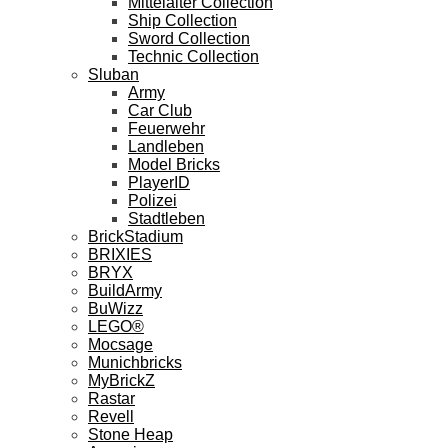
Mittelalter Collection
Ship Collection
Sword Collection
Technic Collection
Sluban
Army
Car Club
Feuerwehr
Landleben
Model Bricks
PlayerID
Polizei
Stadtleben
BrickStadium
BRIXIES
BRYX
BuildArmy
BuWizz
LEGO®
Mocsage
Munichbricks
MyBrickZ
Rastar
Revell
Stone Heap