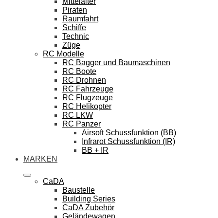
Mittelalter
Piraten
Raumfahrt
Schiffe
Technic
Züge
RC Modelle
RC Bagger und Baumaschinen
RC Boote
RC Drohnen
RC Fahrzeuge
RC Flugzeuge
RC Helikopter
RC LKW
RC Panzer
Airsoft Schussfunktion (BB)
Infrarot Schussfunktion (IR)
BB + IR
MARKEN
CaDA
Baustelle
Building Series
CaDA Zubehör
Geländewagen