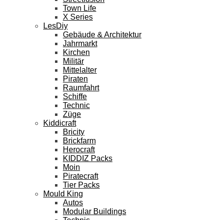
Town Life
X Series
LesDiy
Gebäude & Architektur
Jahrmarkt
Kirchen
Militär
Mittelalter
Piraten
Raumfahrt
Schiffe
Technic
Züge
Kiddicraft
Bricity
Brickfarm
Herocraft
KIDDIZ Packs
Moin
Piratecraft
Tier Packs
Mould King
Autos
Modular Buildings