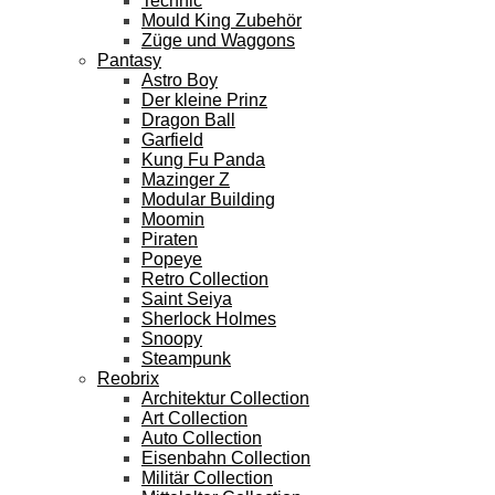
Technic
Mould King Zubehör
Züge und Waggons
Pantasy
Astro Boy
Der kleine Prinz
Dragon Ball
Garfield
Kung Fu Panda
Mazinger Z
Modular Building
Moomin
Piraten
Popeye
Retro Collection
Saint Seiya
Sherlock Holmes
Snoopy
Steampunk
Reobrix
Architektur Collection
Art Collection
Auto Collection
Eisenbahn Collection
Militär Collection