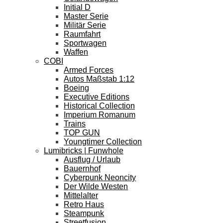
Initial D
Master Serie
Militär Serie
Raumfahrt
Sportwagen
Waffen
COBI
Armed Forces
Autos Maßstab 1:12
Boeing
Executive Editions
Historical Collection
Imperium Romanum
Trains
TOP GUN
Youngtimer Collection
Lumibricks | Funwhole
Ausflug / Urlaub
Bauernhof
Cyberpunk Neoncity
Der Wilde Westen
Mittelalter
Retro Haus
Steampunk
Streetfusion