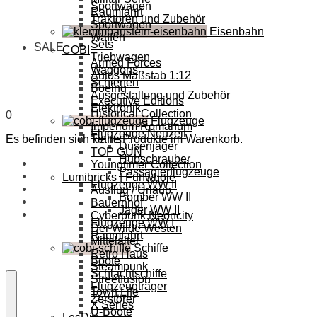
Sportwagen
Raumfahrt
Traktoren und Zubehör
Sportwagen
Eisenbahn
Waffen
Sets
SALE
COBI
Triebwagen
Armed Forces
Waggons
Autos Maßstab 1:12
Schienen
Boeing
Ausgestaltung und Zubehör
Executive Editions
Elektronik
Historical Collection
0
Flugzeuge
Imperium Romanum
Flugzeuge Neuzeit
Es befinden sich keine Produkte im Warenkorb.
Trains
Düsenjäger
TOP GUN
Hubschrauber
Youngtimer Collection
Passagierflugzeuge
Lumibricks | Funwhole
Flugzeuge WW II
Ausflug / Urlaub
Bomber WW II
Bauernhof
Jäger WW II
Cyberpunk Neoncity
Flugzeuge WW I
Der Wilde Westen
Raumfahrt
Mittelalter
Schiffe
Retro Haus
Boote
Steampunk
Schlachtschiffe
Streetfusion
Flugzeugträger
Town Life
Zerstörer
X Series
U-Boote