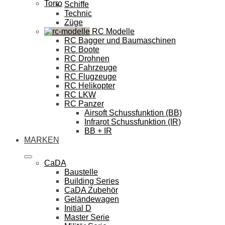
Torro
Schiffe
Technic
Züge
RC Modelle
RC Bagger und Baumaschinen
RC Boote
RC Drohnen
RC Fahrzeuge
RC Flugzeuge
RC Helikopter
RC LKW
RC Panzer
Airsoft Schussfunktion (BB)
Infrarot Schussfunktion (IR)
BB + IR
MARKEN
CaDA
Baustelle
Building Series
CaDA Zubehör
Geländewagen
Initial D
Master Serie