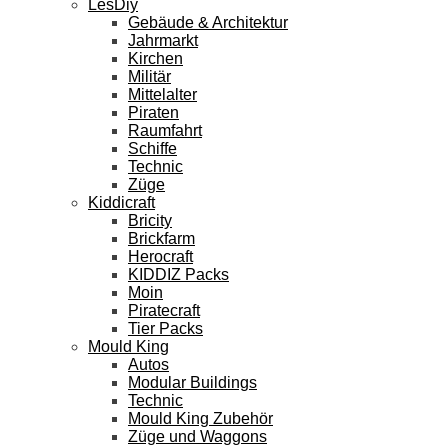
LesDiy
Gebäude & Architektur
Jahrmarkt
Kirchen
Militär
Mittelalter
Piraten
Raumfahrt
Schiffe
Technic
Züge
Kiddicraft
Bricity
Brickfarm
Herocraft
KIDDIZ Packs
Moin
Piratecraft
Tier Packs
Mould King
Autos
Modular Buildings
Technic
Mould King Zubehör
Züge und Waggons