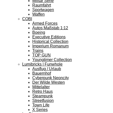
Militär Serie
Raumfahrt
Sportwagen
Waffen
COBI
Armed Forces
Autos Maßstab 1:12
Boeing
Executive Editions
Historical Collection
Imperium Romanum
Trains
TOP GUN
Youngtimer Collection
Lumibricks | Funwhole
Ausflug / Urlaub
Bauernhof
Cyberpunk Neoncity
Der Wilde Westen
Mittelalter
Retro Haus
Steampunk
Streetfusion
Town Life
X Series