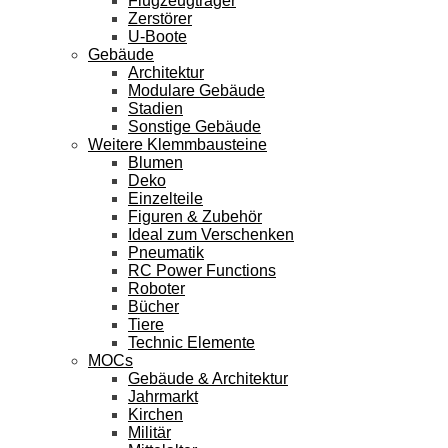
Flugzeugträger
Zerstörer
U-Boote
Gebäude
Architektur
Modulare Gebäude
Stadien
Sonstige Gebäude
Weitere Klemmbausteine
Blumen
Deko
Einzelteile
Figuren & Zubehör
Ideal zum Verschenken
Pneumatik
RC Power Functions
Roboter
Bücher
Tiere
Technic Elemente
MOCs
Gebäude & Architektur
Jahrmarkt
Kirchen
Militär