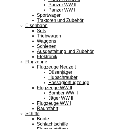
Panzer WW II
Panzer WW I
Sportwagen
Traktoren und Zubehör
Eisenbahn
Sets
Triebwagen
Waggons
Schienen
Ausgestaltung und Zubehör
Elektronik
Flugzeuge
Flugzeuge Neuzeit
Düsenjäger
Hubschrauber
Passagierflugzeuge
Flugzeuge WW II
Bomber WW II
Jäger WW II
Flugzeuge WW I
Raumfahrt
Schiffe
Boote
Schlachtschiffe