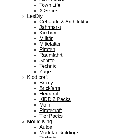
Town Life
X Series
LesDiy
Gebäude & Architektur
Jahrmarkt
Kirchen
Militär
Mittelalter
Piraten
Raumfahrt
Schiffe
Technic
Züge
Kiddicraft
Bricity
Brickfarm
Herocraft
KIDDIZ Packs
Moin
Piratecraft
Tier Packs
Mould King
Autos
Modular Buildings