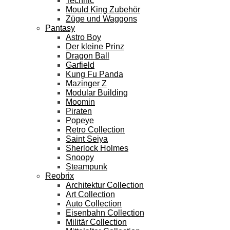
Technic
Mould King Zubehör
Züge und Waggons
Pantasy
Astro Boy
Der kleine Prinz
Dragon Ball
Garfield
Kung Fu Panda
Mazinger Z
Modular Building
Moomin
Piraten
Popeye
Retro Collection
Saint Seiya
Sherlock Holmes
Snoopy
Steampunk
Reobrix
Architektur Collection
Art Collection
Auto Collection
Eisenbahn Collection
Militär Collection