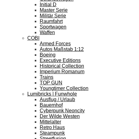
Initial D
Master Serie
Militär Serie
Raumfahrt
Sportwagen
Waffen
COBI
Armed Forces
Autos Maßstab 1:12
Boeing
Executive Editions
Historical Collection
Imperium Romanum
Trains
TOP GUN
Youngtimer Collection
Lumibricks | Funwhole
Ausflug / Urlaub
Bauernhof
Cyberpunk Neoncity
Der Wilde Westen
Mittelalter
Retro Haus
Steampunk
Streetfusion