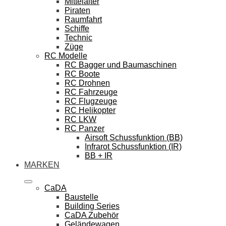
Mittelalter
Piraten
Raumfahrt
Schiffe
Technic
Züge
RC Modelle
RC Bagger und Baumaschinen
RC Boote
RC Drohnen
RC Fahrzeuge
RC Flugzeuge
RC Helikopter
RC LKW
RC Panzer
Airsoft Schussfunktion (BB)
Infrarot Schussfunktion (IR)
BB + IR
MARKEN
CaDA
Baustelle
Building Series
CaDA Zubehör
Geländewagen