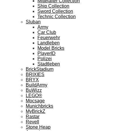
Mittelalter Collection
Ship Collection
Sword Collection
Technic Collection
Sluban
Army
Car Club
Feuerwehr
Landleben
Model Bricks
PlayerID
Polizei
Stadtleben
BrickStadium
BRIXIES
BRYX
BuildArmy
BuWizz
LEGO®
Mocsage
Munichbricks
MyBrickZ
Rastar
Revell
Stone Heap