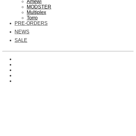
Amewi
MODSTER
Multiplex
Torro
PRE-ORDERS
NEWS
SALE
0
Es befinden sich keine Produkte im Warenkorb.