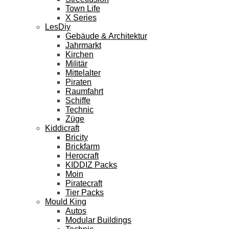
Town Life
X Series
LesDiy
Gebäude & Architektur
Jahrmarkt
Kirchen
Militär
Mittelalter
Piraten
Raumfahrt
Schiffe
Technic
Züge
Kiddicraft
Bricity
Brickfarm
Herocraft
KIDDIZ Packs
Moin
Piratecraft
Tier Packs
Mould King
Autos
Modular Buildings