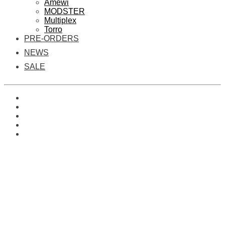
Amewi
MODSTER
Multiplex
Torro
PRE-ORDERS
NEWS
SALE
0
Es befinden sich keine Produkte im Warenkorb.