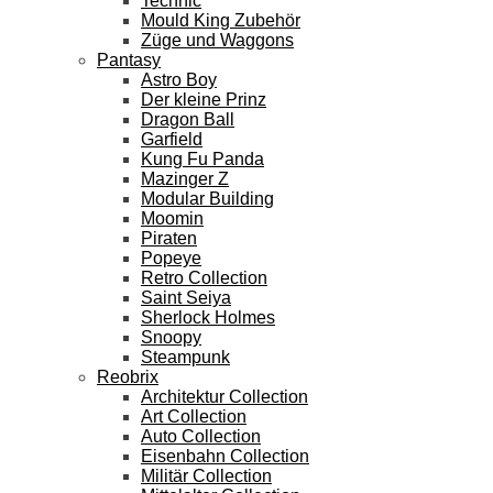
Technic
Mould King Zubehör
Züge und Waggons
Pantasy
Astro Boy
Der kleine Prinz
Dragon Ball
Garfield
Kung Fu Panda
Mazinger Z
Modular Building
Moomin
Piraten
Popeye
Retro Collection
Saint Seiya
Sherlock Holmes
Snoopy
Steampunk
Reobrix
Architektur Collection
Art Collection
Auto Collection
Eisenbahn Collection
Militär Collection