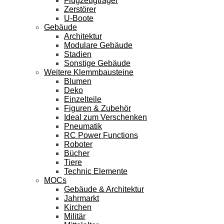
Flugzeugträger
Zerstörer
U-Boote
Gebäude
Architektur
Modulare Gebäude
Stadien
Sonstige Gebäude
Weitere Klemmbausteine
Blumen
Deko
Einzelteile
Figuren & Zubehör
Ideal zum Verschenken
Pneumatik
RC Power Functions
Roboter
Bücher
Tiere
Technic Elemente
MOCs
Gebäude & Architektur
Jahrmarkt
Kirchen
Militär