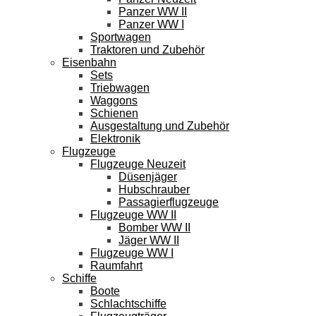
Panzer WW II
Panzer WW I
Sportwagen
Traktoren und Zubehör
Eisenbahn
Sets
Triebwagen
Waggons
Schienen
Ausgestaltung und Zubehör
Elektronik
Flugzeuge
Flugzeuge Neuzeit
Düsenjäger
Hubschrauber
Passagierflugzeuge
Flugzeuge WW II
Bomber WW II
Jäger WW II
Flugzeuge WW I
Raumfahrt
Schiffe
Boote
Schlachtschiffe