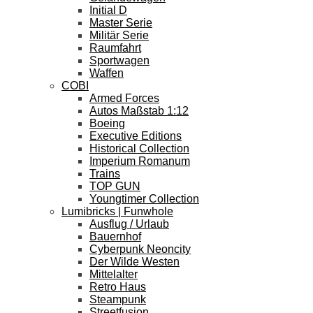
Initial D
Master Serie
Militär Serie
Raumfahrt
Sportwagen
Waffen
COBI
Armed Forces
Autos Maßstab 1:12
Boeing
Executive Editions
Historical Collection
Imperium Romanum
Trains
TOP GUN
Youngtimer Collection
Lumibricks | Funwhole
Ausflug / Urlaub
Bauernhof
Cyberpunk Neoncity
Der Wilde Westen
Mittelalter
Retro Haus
Steampunk
Streetfusion