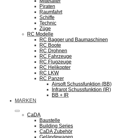
Mittelalter
Piraten
Raumfahrt
Schiffe
Technic
Züge
RC Modelle
RC Bagger und Baumaschinen
RC Boote
RC Drohnen
RC Fahrzeuge
RC Flugzeuge
RC Helikopter
RC LKW
RC Panzer
Airsoft Schussfunktion (BB)
Infrarot Schussfunktion (IR)
BB + IR
MARKEN
CaDA
Baustelle
Building Series
CaDA Zubehör
Geländewagen