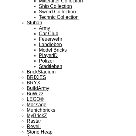
Mittelalter Collection
Ship Collection
Sword Collection
Technic Collection
Sluban
Army
Car Club
Feuerwehr
Landleben
Model Bricks
PlayerID
Polizei
Stadtleben
BrickStadium
BRIXIES
BRYX
BuildArmy
BuWizz
LEGO®
Mocsage
Munichbricks
MyBrickZ
Rastar
Revell
Stone Heap