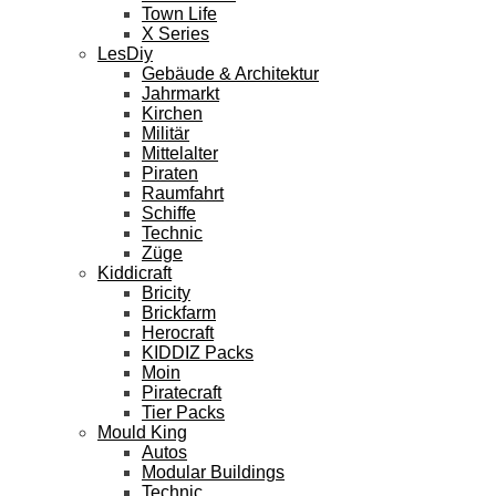
Town Life
X Series
LesDiy
Gebäude & Architektur
Jahrmarkt
Kirchen
Militär
Mittelalter
Piraten
Raumfahrt
Schiffe
Technic
Züge
Kiddicraft
Bricity
Brickfarm
Herocraft
KIDDIZ Packs
Moin
Piratecraft
Tier Packs
Mould King
Autos
Modular Buildings
Technic