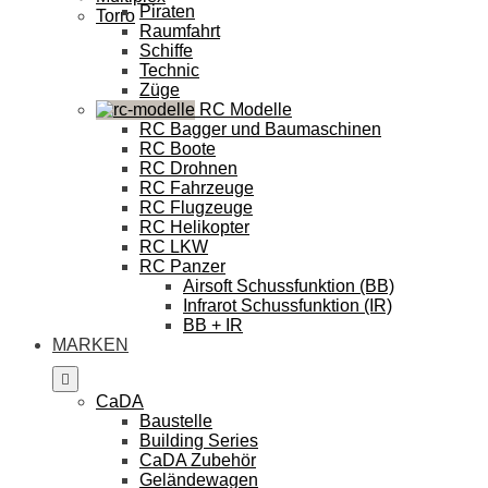
Piraten
Torro
Raumfahrt
Schiffe
Technic
Züge
RC Modelle
RC Bagger und Baumaschinen
RC Boote
RC Drohnen
RC Fahrzeuge
RC Flugzeuge
RC Helikopter
RC LKW
RC Panzer
Airsoft Schussfunktion (BB)
Infrarot Schussfunktion (IR)
BB + IR
MARKEN
CaDA
Baustelle
Building Series
CaDA Zubehör
Geländewagen