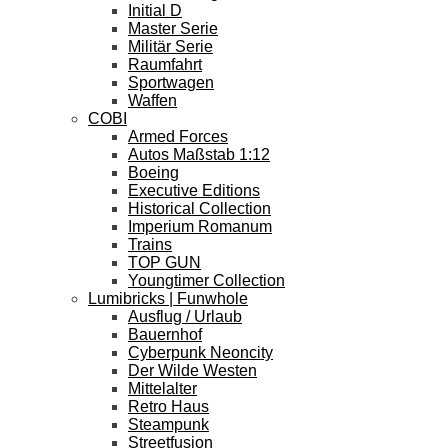
Initial D
Master Serie
Militär Serie
Raumfahrt
Sportwagen
Waffen
COBI
Armed Forces
Autos Maßstab 1:12
Boeing
Executive Editions
Historical Collection
Imperium Romanum
Trains
TOP GUN
Youngtimer Collection
Lumibricks | Funwhole
Ausflug / Urlaub
Bauernhof
Cyberpunk Neoncity
Der Wilde Westen
Mittelalter
Retro Haus
Steampunk
Streetfusion