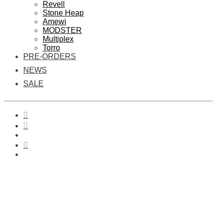
Revell
Stone Heap
Amewi
MODSTER
Multiplex
Torro
PRE-ORDERS
NEWS
SALE
0