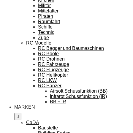
Kirchen
Militär
Mittelalter
Piraten
Raumfahrt
Schiffe
Technic
Züge
RC Modelle
RC Bagger und Baumaschinen
RC Boote
RC Drohnen
RC Fahrzeuge
RC Flugzeuge
RC Helikopter
RC LKW
RC Panzer
Airsoft Schussfunktion (BB)
Infrarot Schussfunktion (IR)
BB + IR
MARKEN
CaDA
Baustelle