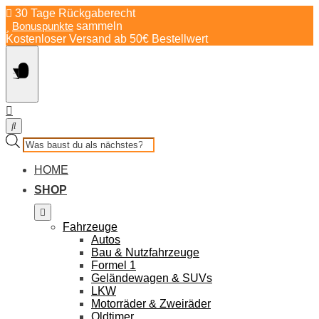
Springe
30 Tage Rückgaberecht
zum
Bonuspunkte
sammeln
Inhalt
Kostenloser Versand ab 50€ Bestellwert
Products
search
HOME
SHOP
Fahrzeuge
Autos
Bau & Nutzfahrzeuge
Formel 1
Geländewagen & SUVs
LKW
Motorräder & Zweiräder
Oldtimer