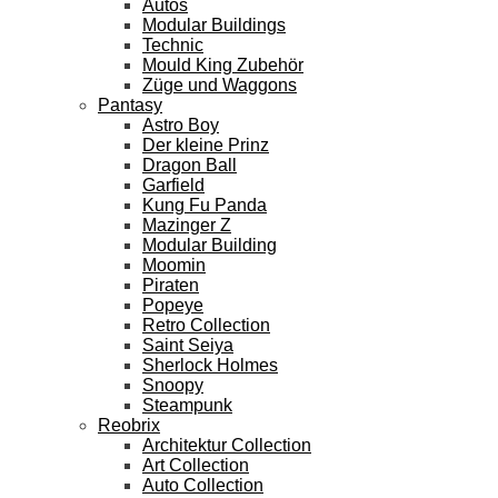
Autos
Modular Buildings
Technic
Mould King Zubehör
Züge und Waggons
Pantasy
Astro Boy
Der kleine Prinz
Dragon Ball
Garfield
Kung Fu Panda
Mazinger Z
Modular Building
Moomin
Piraten
Popeye
Retro Collection
Saint Seiya
Sherlock Holmes
Snoopy
Steampunk
Reobrix
Architektur Collection
Art Collection
Auto Collection