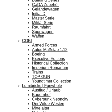
Building Series
CaDA Zubehör
Geländewagen
Initial D
Master Serie
Militär Serie
Raumfahrt
Sportwagen
Waffen
COBI
Armed Forces
Autos Maßstab 1:12
Boeing
Executive Editions
Historical Collection
Imperium Romanum
Trains
TOP GUN
Youngtimer Collection
Lumibricks | Funwhole
Ausflug / Urlaub
Bauernhof
Cyberpunk Neoncity
Der Wilde Westen
Mittelalter