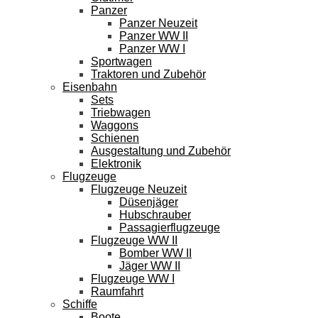
Panzer
Panzer Neuzeit
Panzer WW II
Panzer WW I
Sportwagen
Traktoren und Zubehör
Eisenbahn
Sets
Triebwagen
Waggons
Schienen
Ausgestaltung und Zubehör
Elektronik
Flugzeuge
Flugzeuge Neuzeit
Düsenjäger
Hubschrauber
Passagierflugzeuge
Flugzeuge WW II
Bomber WW II
Jäger WW II
Flugzeuge WW I
Raumfahrt
Schiffe
Boote