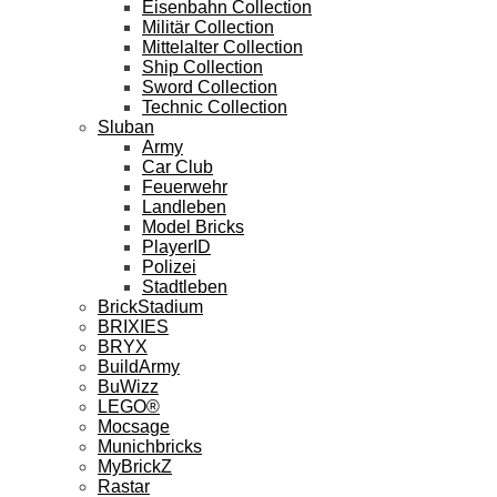
Eisenbahn Collection
Militär Collection
Mittelalter Collection
Ship Collection
Sword Collection
Technic Collection
Sluban
Army
Car Club
Feuerwehr
Landleben
Model Bricks
PlayerID
Polizei
Stadtleben
BrickStadium
BRIXIES
BRYX
BuildArmy
BuWizz
LEGO®
Mocsage
Munichbricks
MyBrickZ
Rastar