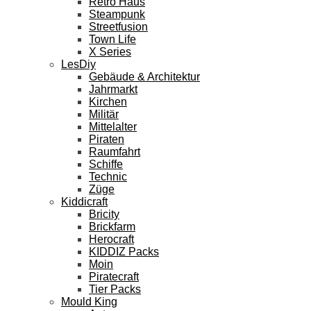
Retro Haus
Steampunk
Streetfusion
Town Life
X Series
LesDiy
Gebäude & Architektur
Jahrmarkt
Kirchen
Militär
Mittelalter
Piraten
Raumfahrt
Schiffe
Technic
Züge
Kiddicraft
Bricity
Brickfarm
Herocraft
KIDDIZ Packs
Moin
Piratecraft
Tier Packs
Mould King