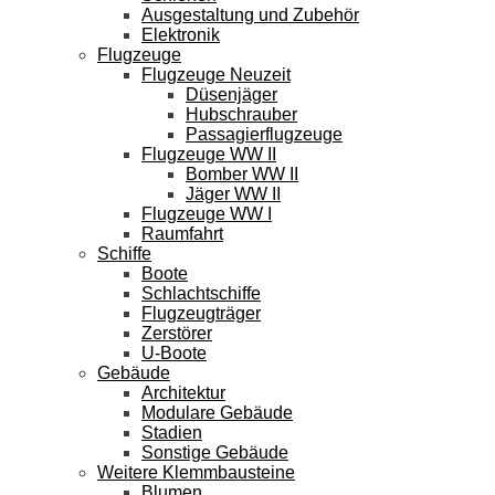
Ausgestaltung und Zubehör
Elektronik
Flugzeuge
Flugzeuge Neuzeit
Düsenjäger
Hubschrauber
Passagierflugzeuge
Flugzeuge WW II
Bomber WW II
Jäger WW II
Flugzeuge WW I
Raumfahrt
Schiffe
Boote
Schlachtschiffe
Flugzeugträger
Zerstörer
U-Boote
Gebäude
Architektur
Modulare Gebäude
Stadien
Sonstige Gebäude
Weitere Klemmbausteine
Blumen