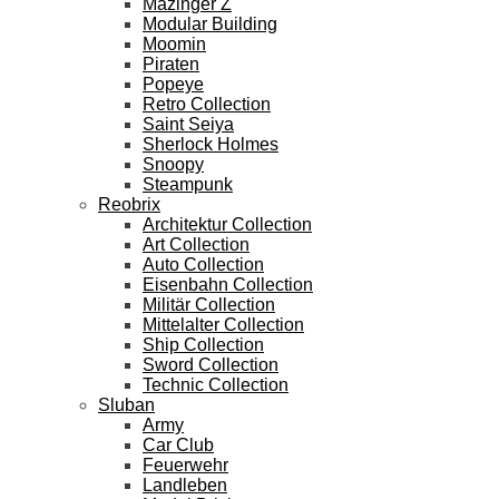
Mazinger Z
Modular Building
Moomin
Piraten
Popeye
Retro Collection
Saint Seiya
Sherlock Holmes
Snoopy
Steampunk
Reobrix
Architektur Collection
Art Collection
Auto Collection
Eisenbahn Collection
Militär Collection
Mittelalter Collection
Ship Collection
Sword Collection
Technic Collection
Sluban
Army
Car Club
Feuerwehr
Landleben