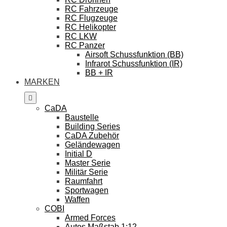
RC Fahrzeuge
RC Flugzeuge
RC Helikopter
RC LKW
RC Panzer
Airsoft Schussfunktion (BB)
Infrarot Schussfunktion (IR)
BB + IR
MARKEN
CaDA
Baustelle
Building Series
CaDA Zubehör
Geländewagen
Initial D
Master Serie
Militär Serie
Raumfahrt
Sportwagen
Waffen
COBI
Armed Forces
Autos Maßstab 1:12