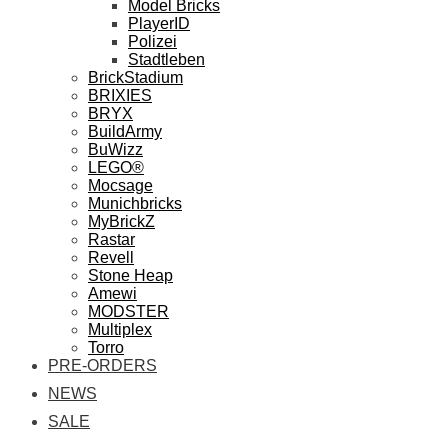
Model Bricks
PlayerID
Polizei
Stadtleben
BrickStadium
BRIXIES
BRYX
BuildArmy
BuWizz
LEGO®
Mocsage
Munichbricks
MyBrickZ
Rastar
Revell
Stone Heap
Amewi
MODSTER
Multiplex
Torro
PRE-ORDERS
NEWS
SALE