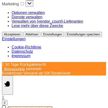
Marketing
Marketing
Optionen verwalten
Dienste verwalten
Verwalten von {vendor_count}-Lieferanten
Lese mehr über diese Zwecke
Akzeptieren
Ablehnen
Einstellungen
Einstellungen speichern
Einstellungen
Cookie-Richtlinie
Datenschutz
Impressum
Springe
30 Tage Rückgaberecht
zum
Bonuspunkte
sammeln
Inhalt
Kostenloser Versand ab 50€ Bestellwert
Products