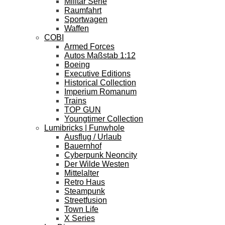
Militär Serie
Raumfahrt
Sportwagen
Waffen
COBI
Armed Forces
Autos Maßstab 1:12
Boeing
Executive Editions
Historical Collection
Imperium Romanum
Trains
TOP GUN
Youngtimer Collection
Lumibricks | Funwhole
Ausflug / Urlaub
Bauernhof
Cyberpunk Neoncity
Der Wilde Westen
Mittelalter
Retro Haus
Steampunk
Streetfusion
Town Life
X Series