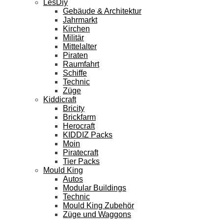
LesDiy
Gebäude & Architektur
Jahrmarkt
Kirchen
Militär
Mittelalter
Piraten
Raumfahrt
Schiffe
Technic
Züge
Kiddicraft
Bricity
Brickfarm
Herocraft
KIDDIZ Packs
Moin
Piratecraft
Tier Packs
Mould King
Autos
Modular Buildings
Technic
Mould King Zubehör
Züge und Waggons