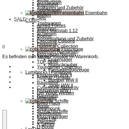
Sportwagen
Raumfahrt
Traktoren und Zubehör
Sportwagen
Eisenbahn
Waffen
Sets
SALE
COBI
Triebwagen
Armed Forces
Waggons
Autos Maßstab 1:12
Schienen
Boeing
Ausgestaltung und Zubehör
Executive Editions
Elektronik
Historical Collection
0
Flugzeuge
Imperium Romanum
Flugzeuge Neuzeit
Es befinden sich keine Produkte im Warenkorb.
Trains
Düsenjäger
TOP GUN
Hubschrauber
Youngtimer Collection
Passagierflugzeuge
Lumibricks | Funwhole
Flugzeuge WW II
Ausflug / Urlaub
Bomber WW II
Bauernhof
Jäger WW II
Cyberpunk Neoncity
Flugzeuge WW I
Der Wilde Westen
Raumfahrt
Mittelalter
Schiffe
Retro Haus
Boote
Steampunk
Schlachtschiffe
Streetfusion
Flugzeugträger
Town Life
Zerstörer
X Series
U-Boote