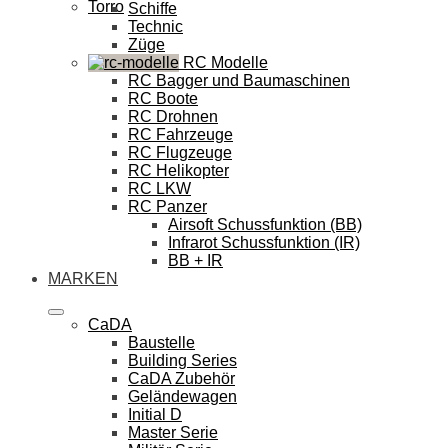
Torro
Schiffe
Technic
Züge
RC Modelle
RC Bagger und Baumaschinen
RC Boote
RC Drohnen
RC Fahrzeuge
RC Flugzeuge
RC Helikopter
RC LKW
RC Panzer
Airsoft Schussfunktion (BB)
Infrarot Schussfunktion (IR)
BB + IR
MARKEN
CaDA
Baustelle
Building Series
CaDA Zubehör
Geländewagen
Initial D
Master Serie