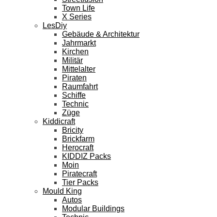
Town Life
X Series
LesDiy
Gebäude & Architektur
Jahrmarkt
Kirchen
Militär
Mittelalter
Piraten
Raumfahrt
Schiffe
Technic
Züge
Kiddicraft
Bricity
Brickfarm
Herocraft
KIDDIZ Packs
Moin
Piratecraft
Tier Packs
Mould King
Autos
Modular Buildings