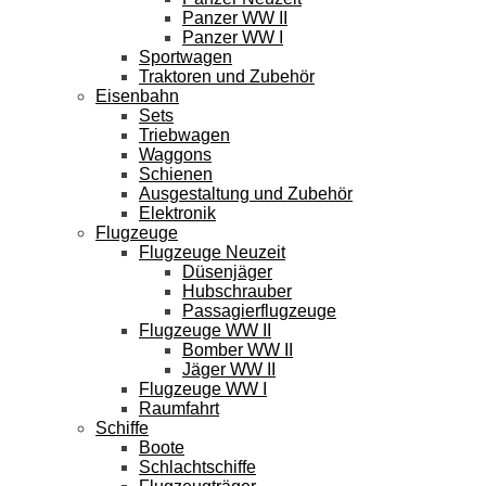
Panzer WW II
Panzer WW I
Sportwagen
Traktoren und Zubehör
Eisenbahn
Sets
Triebwagen
Waggons
Schienen
Ausgestaltung und Zubehör
Elektronik
Flugzeuge
Flugzeuge Neuzeit
Düsenjäger
Hubschrauber
Passagierflugzeuge
Flugzeuge WW II
Bomber WW II
Jäger WW II
Flugzeuge WW I
Raumfahrt
Schiffe
Boote
Schlachtschiffe