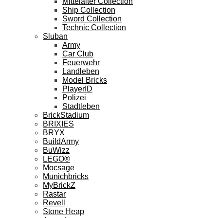
Mittelalter Collection
Ship Collection
Sword Collection
Technic Collection
Sluban
Army
Car Club
Feuerwehr
Landleben
Model Bricks
PlayerID
Polizei
Stadtleben
BrickStadium
BRIXIES
BRYX
BuildArmy
BuWizz
LEGO®
Mocsage
Munichbricks
MyBrickZ
Rastar
Revell
Stone Heap