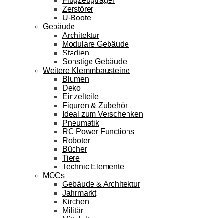
Flugzeugträger
Zerstörer
U-Boote
Gebäude
Architektur
Modulare Gebäude
Stadien
Sonstige Gebäude
Weitere Klemmbausteine
Blumen
Deko
Einzelteile
Figuren & Zubehör
Ideal zum Verschenken
Pneumatik
RC Power Functions
Roboter
Bücher
Tiere
Technic Elemente
MOCs
Gebäude & Architektur
Jahrmarkt
Kirchen
Militär