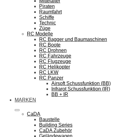
Mittelalter
Piraten
Raumfahrt
Schiffe
Technic
Züge
RC Modelle
RC Bagger und Baumaschinen
RC Boote
RC Drohnen
RC Fahrzeuge
RC Flugzeuge
RC Helikopter
RC LKW
RC Panzer
Airsoft Schussfunktion (BB)
Infrarot Schussfunktion (IR)
BB + IR
MARKEN
CaDA
Baustelle
Building Series
CaDA Zubehör
Geländewagen