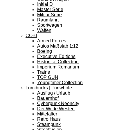
Initial D
Master Serie
Militär Serie
Raumfahrt
Sportwagen
Waffen
COBI
Armed Forces
Autos Maßstab 1:12
Boeing
Executive Editions
Historical Collection
Imperium Romanum
Trains
TOP GUN
Youngtimer Collection
Lumibricks | Funwhole
Ausflug / Urlaub
Bauernhof
Cyberpunk Neoncity
Der Wilde Westen
Mittelalter
Retro Haus
Steampunk
Streetfusion