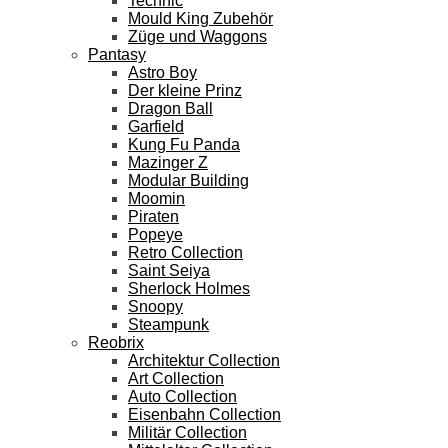
Technic
Mould King Zubehör
Züge und Waggons
Pantasy
Astro Boy
Der kleine Prinz
Dragon Ball
Garfield
Kung Fu Panda
Mazinger Z
Modular Building
Moomin
Piraten
Popeye
Retro Collection
Saint Seiya
Sherlock Holmes
Snoopy
Steampunk
Reobrix
Architektur Collection
Art Collection
Auto Collection
Eisenbahn Collection
Militär Collection