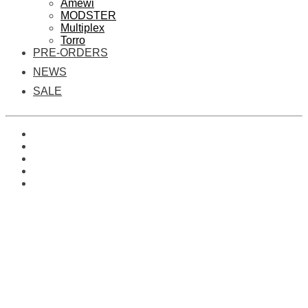
Amewi
MODSTER
Multiplex
Torro
PRE-ORDERS
NEWS
SALE
0
Es befinden sich keine Produkte im Warenkorb.