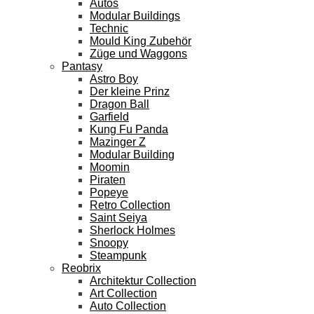
Autos
Modular Buildings
Technic
Mould King Zubehör
Züge und Waggons
Pantasy
Astro Boy
Der kleine Prinz
Dragon Ball
Garfield
Kung Fu Panda
Mazinger Z
Modular Building
Moomin
Piraten
Popeye
Retro Collection
Saint Seiya
Sherlock Holmes
Snoopy
Steampunk
Reobrix
Architektur Collection
Art Collection
Auto Collection