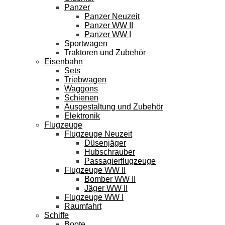
Panzer
Panzer Neuzeit
Panzer WW II
Panzer WW I
Sportwagen
Traktoren und Zubehör
Eisenbahn
Sets
Triebwagen
Waggons
Schienen
Ausgestaltung und Zubehör
Elektronik
Flugzeuge
Flugzeuge Neuzeit
Düsenjäger
Hubschrauber
Passagierflugzeuge
Flugzeuge WW II
Bomber WW II
Jäger WW II
Flugzeuge WW I
Raumfahrt
Schiffe
Boote