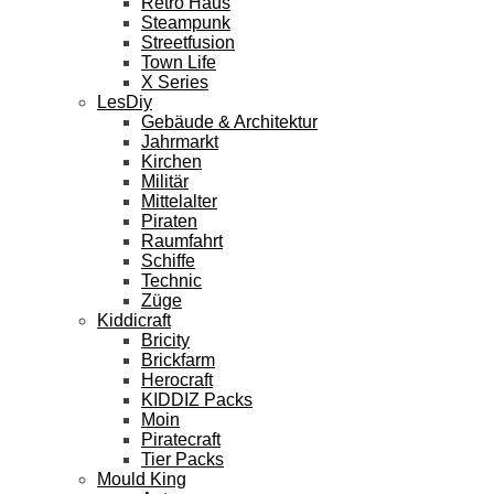
Retro Haus
Steampunk
Streetfusion
Town Life
X Series
LesDiy
Gebäude & Architektur
Jahrmarkt
Kirchen
Militär
Mittelalter
Piraten
Raumfahrt
Schiffe
Technic
Züge
Kiddicraft
Bricity
Brickfarm
Herocraft
KIDDIZ Packs
Moin
Piratecraft
Tier Packs
Mould King