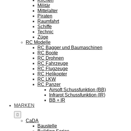
Kirchen
Militär
Mittelalter
Piraten
Raumfahrt
Schiffe
Technic
Züge
RC Modelle
RC Bagger und Baumaschinen
RC Boote
RC Drohnen
RC Fahrzeuge
RC Flugzeuge
RC Helikopter
RC LKW
RC Panzer
Airsoft Schussfunktion (BB)
Infrarot Schussfunktion (IR)
BB + IR
MARKEN
CaDA
Baustelle