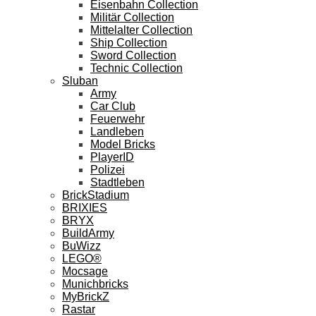
Eisenbahn Collection
Militär Collection
Mittelalter Collection
Ship Collection
Sword Collection
Technic Collection
Sluban
Army
Car Club
Feuerwehr
Landleben
Model Bricks
PlayerID
Polizei
Stadtleben
BrickStadium
BRIXIES
BRYX
BuildArmy
BuWizz
LEGO®
Mocsage
Munichbricks
MyBrickZ
Rastar