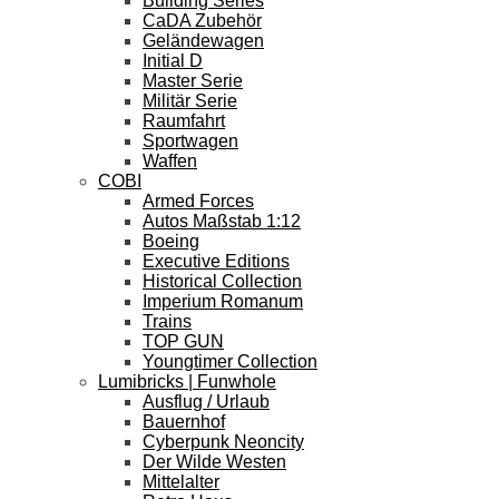
Building Series
CaDA Zubehör
Geländewagen
Initial D
Master Serie
Militär Serie
Raumfahrt
Sportwagen
Waffen
COBI
Armed Forces
Autos Maßstab 1:12
Boeing
Executive Editions
Historical Collection
Imperium Romanum
Trains
TOP GUN
Youngtimer Collection
Lumibricks | Funwhole
Ausflug / Urlaub
Bauernhof
Cyberpunk Neoncity
Der Wilde Westen
Mittelalter