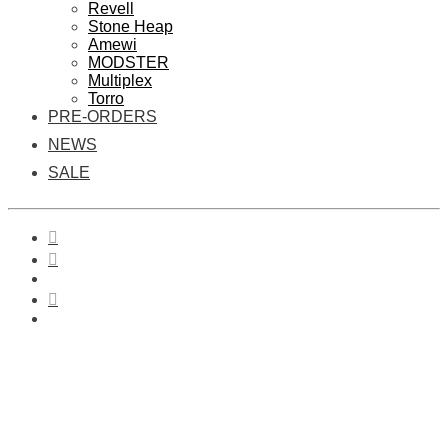
Revell
Stone Heap
Amewi
MODSTER
Multiplex
Torro
PRE-ORDERS
NEWS
SALE