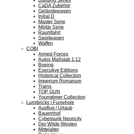
Building Series
CaDA Zubehör
Geländewagen
Initial D
Master Serie
Militär Serie
Raumfahrt
Sportwagen
Waffen
COBI
Armed Forces
Autos Maßstab 1:12
Boeing
Executive Editions
Historical Collection
Imperium Romanum
Trains
TOP GUN
Youngtimer Collection
Lumibricks | Funwhole
Ausflug / Urlaub
Bauernhof
Cyberpunk Neoncity
Der Wilde Westen
Mittelalter