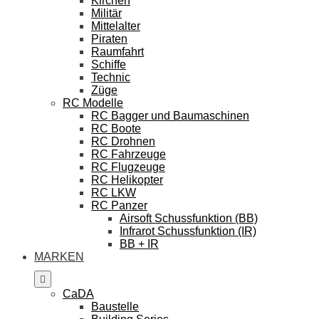
Kirchen
Militär
Mittelalter
Piraten
Raumfahrt
Schiffe
Technic
Züge
RC Modelle
RC Bagger und Baumaschinen
RC Boote
RC Drohnen
RC Fahrzeuge
RC Flugzeuge
RC Helikopter
RC LKW
RC Panzer
Airsoft Schussfunktion (BB)
Infrarot Schussfunktion (IR)
BB + IR
MARKEN
CaDA
Baustelle