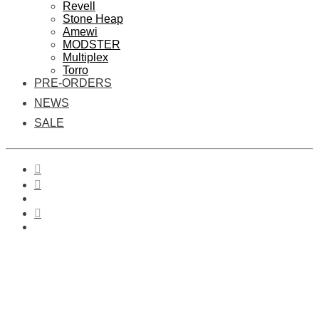
Revell
Stone Heap
Amewi
MODSTER
Multiplex
Torro
PRE-ORDERS
NEWS
SALE