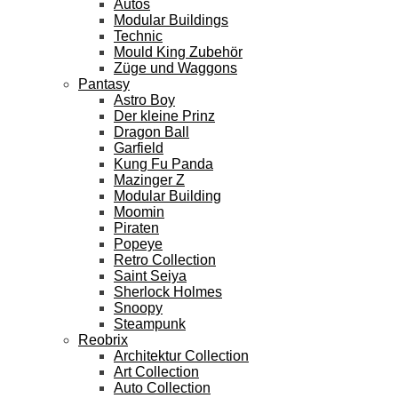
Autos
Modular Buildings
Technic
Mould King Zubehör
Züge und Waggons
Pantasy
Astro Boy
Der kleine Prinz
Dragon Ball
Garfield
Kung Fu Panda
Mazinger Z
Modular Building
Moomin
Piraten
Popeye
Retro Collection
Saint Seiya
Sherlock Holmes
Snoopy
Steampunk
Reobrix
Architektur Collection
Art Collection
Auto Collection