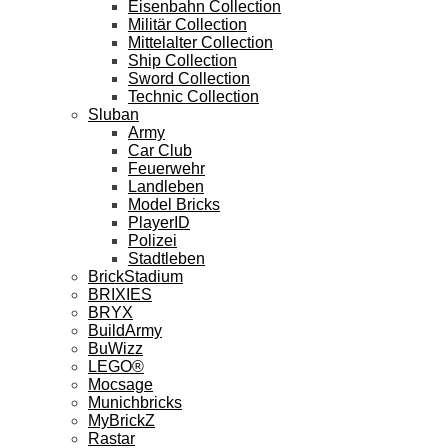
Eisenbahn Collection
Militär Collection
Mittelalter Collection
Ship Collection
Sword Collection
Technic Collection
Sluban
Army
Car Club
Feuerwehr
Landleben
Model Bricks
PlayerID
Polizei
Stadtleben
BrickStadium
BRIXIES
BRYX
BuildArmy
BuWizz
LEGO®
Mocsage
Munichbricks
MyBrickZ
Rastar