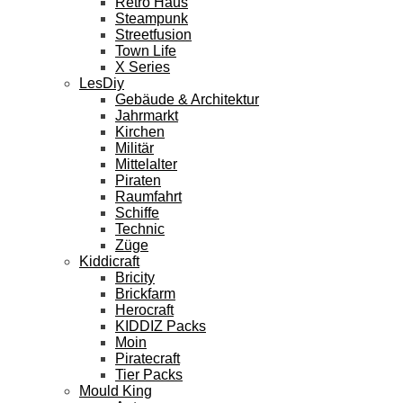
Retro Haus
Steampunk
Streetfusion
Town Life
X Series
LesDiy
Gebäude & Architektur
Jahrmarkt
Kirchen
Militär
Mittelalter
Piraten
Raumfahrt
Schiffe
Technic
Züge
Kiddicraft
Bricity
Brickfarm
Herocraft
KIDDIZ Packs
Moin
Piratecraft
Tier Packs
Mould King