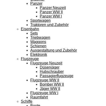
Panzer
Panzer Neuzeit
Panzer WW II
Panzer WW I
Sportwagen
Traktoren und Zubehör
Eisenbahn
Sets
Triebwagen
Waggons
Schienen
Ausgestaltung und Zubehör
Elektronik
Flugzeuge
Flugzeuge Neuzeit
Düsenjäger
Hubschrauber
Passagierflugzeuge
Flugzeuge WW II
Bomber WW II
Jäger WW II
Flugzeuge WW I
Raumfahrt
Schiffe
Boote